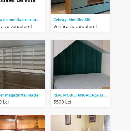
Fabrica de mobila executam mobilier la comanda
Cebrayl Mobilier SRL
ica cu vanzatorul
Verifica cu vanzatorul
ier magazin/farmacie
REVE MOBILI ANGAJEAZA MONTATORI MOBILIER
 Lei
5500 Lei