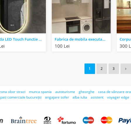
Oglinda LED Touch Functie Dezaburire 3 Functii 50×80 J120
Fabrica de mobila executam mobilier la comanda
Lei
100 Lei
300 L
1
2
3
 zona obor strazi
munca spania
autoturisme
gheorghe
casa de vânzare or
spati comerciale bucurești
angajare sofer
alba iulia
asistent
voyager edge