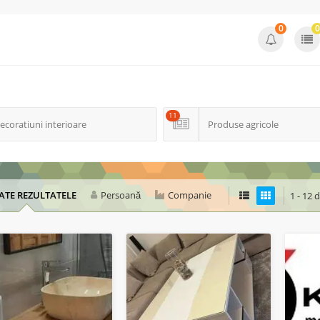
0
0
11
ecoratiuni interioare
Produse agricole
ATE REZULTATELE
Persoană
Companie
1 - 12 