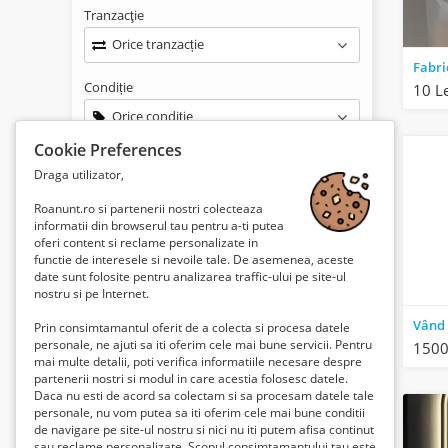
Tranzacţie
Orice tranzacție
Condiție
10 L
Orice condiție
Cookie Preferences
Perioadă
Draga utilizator,
Orice vârstă
Roanunt.ro si partenerii nostri colecteaza
informatii din browserul tau pentru a-ti putea
oferi content si reclame personalizate in
functie de interesele si nevoile tale. De asemenea, aceste
Numai articole cu imagine
date sunt folosite pentru analizarea traffic-ului pe site-ul
nostru si pe Internet.
Lei0
-
Lei410050
Preț:
Prin consimtamantul oferit de a colecta si procesa datele
personale, ne ajuti sa iti oferim cele mai bune servicii. Pentru
1500
mai multe detalii, poti verifica informatiile necesare despre
partenerii nostri si modul in care acestia folosesc datele.
Daca nu esti de acord sa colectam si sa procesam datele tale
personale, nu vom putea sa iti oferim cele mai bune conditii
Căutare
de navigare pe site-ul nostru si nici nu iti putem afisa continut
sau reclame personalizate. Scopul consimtamantului tau este