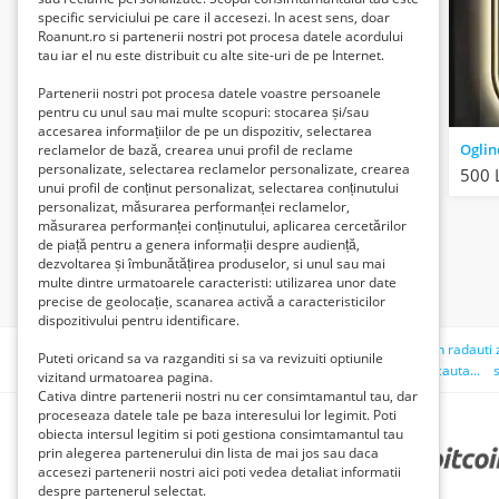
Abonați-vă la această căutare
specific serviciului pe care il accesezi. In acest sens, doar
Roanunt.ro si partenerii nostri pot procesa datele acordului
Curățați câmpurile
tau iar el nu este distribuit cu alte site-uri de pe Internet.
Partenerii nostri pot procesa datele voastre persoanele
pentru cu unul sau mai multe scopuri: stocarea și/sau
accesarea informațiilor de pe un dispozitiv, selectarea
reclamelor de bază, crearea unui profil de reclame
personalizate, selectarea reclamelor personalizate, crearea
500 
unui profil de conținut personalizat, selectarea conținutului
personalizat, măsurarea performanței reclamelor,
măsurarea performanței conținutului, aplicarea cercetărilor
de piață pentru a genera informații despre audiență,
dezvoltarea și îmbunătățirea produselor, si unul sau mai
multe dintre urmatoarele caracteristi: utilizarea unor date
precise de geolocație, scanarea activă a caracteristicilor
dispozitivului pentru identificare.
Căutări recente:
trotineta electrica
garaj de inchiriat in radauti
Puteti oricand sa va razganditi si sa va revizuiti optiunile
cabina tractor fiat
filme
transport persoane ietinnnn
cauta...
vizitand urmatoarea pagina.
Cativa dintre partenerii nostri nu cer consimtamantul tau, dar
proceseaza datele tale pe baza interesului lor legimit. Poti
obiecta intersul legitim si poti gestiona consimtamantul tau
prin alegerea partenerului din lista de mai jos sau daca
PARTENERII NOȘTRI
accesezi partenerii nostri aici poti vedea detaliat informatii
despre partenerul selectat.