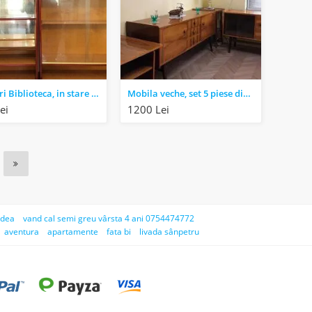
Corpuri Biblioteca, in stare foarte buna
Mobila veche, set 5 piese din lemn masiv cu furnir de nuc – stare foarte buna
ei
1200 Lei
adea
vand cal semi greu vârsta 4 ani 0754474772
aventura
apartamente
fata bi
livada sânpetru