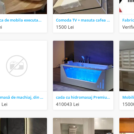
Fabrica de mobila executam mobilier la comanda
Comoda TV + masuta cafea MDF crem
ei
1500 Lei
Verif
Vând masă de machiaj, din lemn masiv, cu oglindă
cada cu hidromasaj Premium 180x90 cm
Mobil
 Lei
410043 Lei
15000