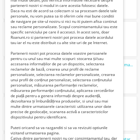
mai multe detalii, poti verifica informatiile necesare despre
partenerii nostri si modul in care acestia folosesc datele.
Daca nu esti de acord sa colectam si sa procesam datele tale
personale, nu vom putea sa iti oferim cele mai bune conditii
de navigare pe site-ul nostru si nici nu iti putem afisa continut
sau reclame personalizate. Scopul consimtamantului tau este
Inchiriez camera la bloc
specific serviciului pe care il accesezi. In acest sens, doar
400 Lei
Roanunt.ro si partenerii nostri pot procesa datele acordului
tau iar el nu este distribuit cu alte site-uri de pe Internet.
Partenerii nostri pot procesa datele voastre persoanele
pentru cu unul sau mai multe scopuri: stocarea și/sau
accesarea informațiilor de pe un dispozitiv, selectarea
Masina
profesionala de lipit saci peleti cu masa si actionare la pedala
reclamelor de bază, crearea unui profil de reclame
650 Lei
personalizate, selectarea reclamelor personalizate, crearea
unui profil de conținut personalizat, selectarea conținutului
personalizat, măsurarea performanței reclamelor,
măsurarea performanței conținutului, aplicarea cercetărilor
de piață pentru a genera informații despre audiență,
dezvoltarea și îmbunătățirea produselor, si unul sau mai
Masina
De Slefuit Sticla Zafferani Velox
multe dintre urmatoarele caracteristi: utilizarea unor date
Verifica cu vanzatorul
precise de geolocație, scanarea activă a caracteristicilor
dispozitivului pentru identificare.
Puteti oricand sa va razganditi si sa va revizuiti optiunile
vizitand urmatoarea pagina.
Cativa dintre partenerii nostri nu cer consimtamantul tau, dar
dr taberei camera intrare separata proprietar