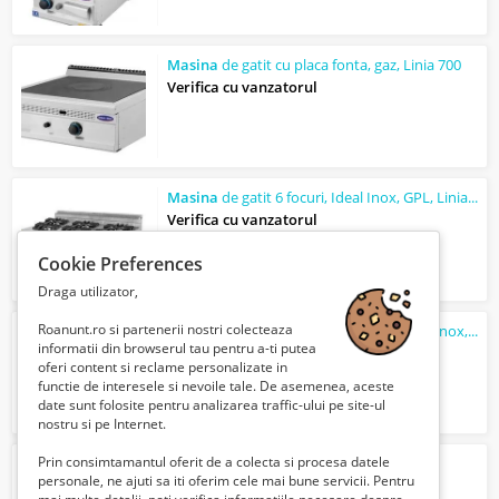
Masina
de gatit cu placa fonta, gaz, Linia 700
Verifica cu vanzatorul
Masina
de gatit 6 focuri, Ideal Inox, GPL, Linia 700s
Verifica cu vanzatorul
Cookie Preferences
Draga utilizator,
Roanunt.ro si partenerii nostri colecteaza
Masina
de gatit electrica cu 2 plite, Ideal Inox, Linia 700s
informatii din browserul tau pentru a-ti putea
Verifica cu vanzatorul
oferi content si reclame personalizate in
functie de interesele si nevoile tale. De asemenea, aceste
date sunt folosite pentru analizarea traffic-ului pe site-ul
nostru si pe Internet.
Prin consimtamantul oferit de a colecta si procesa datele
Inchiriere imobil birouri - hala
personale, ne ajuti sa iti oferim cele mai bune servicii. Pentru
5 Euro €