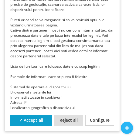
precise de geolocație, scanarea activă a caracteristicilor
dispozitivului pentru identificare.
Puteti oricand sa va razganditi si sa va revizuiti optiunile
vizitand urmatoarea pagina.
Cativa dintre partenerii nostri nu cer consimtamantul tau, dar
proceseaza datele tale pe baza interesului lor legimit. Poti
obiecta intersul legitim si poti gestiona consimtamantul tau
prin alegerea partenerului din lista de mai jos sau daca
accesezi partenerii nostri aici poti vedea detaliat informatii
despre partenerul selectat.
Lista de furnizori care folosesc datele cu scop legitim
Exemple de informatii care ar putea fi folosite
Sistemul de operare al dispozitivului
Browser-ul si setarile lui
Informatii stocate in cookie-uri
Adresa IP
Localizarea geografica a dispozitivului
✓ Accept all
Reject all
Configure