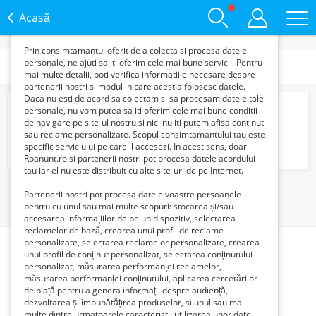
functie de interesele si nevoile tale. De asemenea, aceste
date sunt folosite pentru analizarea traffic-ului pe site-ul
Acasă
nostru si pe Internet.
Prin consimtamantul oferit de a colecta si procesa datele
personale, ne ajuti sa iti oferim cele mai bune servicii. Pentru
Subcategorii
mai multe detalii, poti verifica informatiile necesare despre
partenerii nostri si modul in care acestia folosesc datele.
Daca nu esti de acord sa colectam si sa procesam datele tale
Centralinista / Dispecer In Limba Italiana
personale, nu vom putea sa iti oferim cele mai bune conditii
3500 Lei
de navigare pe site-ul nostru si nici nu iti putem afisa continut
sau reclame personalizate. Scopul consimtamantului tau este
specific serviciului pe care il accesezi. In acest sens, doar
Roanunt.ro si partenerii nostri pot procesa datele acordului
tau iar el nu este distribuit cu alte site-uri de pe Internet.
1
Partenerii nostri pot procesa datele voastre persoanele
pentru cu unul sau mai multe scopuri: stocarea și/sau
accesarea informațiilor de pe un dispozitiv, selectarea
reclamelor de bază, crearea unui profil de reclame
personalizate, selectarea reclamelor personalizate, crearea
unui profil de conținut personalizat, selectarea conținutului
personalizat, măsurarea performanței reclamelor,
măsurarea performanței conținutului, aplicarea cercetărilor
de piață pentru a genera informații despre audiență,
dezvoltarea și îmbunătățirea produselor, si unul sau mai
multe dintre urmatoarele caracteristi: utilizarea unor date