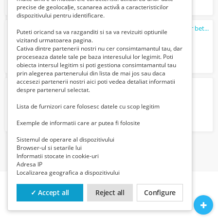
precise de geolocație, scanarea activă a caracteristicilor
dispozitivului pentru identificare.
Meseriaşi construcţii (dulgher, zidar, fierar betonist) angajare legală + cazare
Puteti oricand sa va razganditi si sa va revizuiti optiunile
7000 Lei
vizitand urmatoarea pagina.
Cativa dintre partenerii nostri nu cer consimtamantul tau, dar
proceseaza datele tale pe baza interesului lor legimit. Poti
obiecta intersul legitim si poti gestiona consimtamantul tau
prin alegerea partenerului din lista de mai jos sau daca
accesezi partenerii nostri aici poti vedea detaliat informatii
Lacatus mecanic confectii metalice
despre partenerul selectat.
Gratuit
Lista de furnizori care folosesc datele cu scop legitim
Exemple de informatii care ar putea fi folosite
Sistemul de operare al dispozitivului
Browser-ul si setarile lui
1
Informatii stocate in cookie-uri
Adresa IP
Localizarea geografica a dispozitivului
✓ Accept all
Reject all
Configure