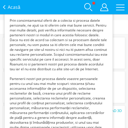
functie de interesele si nevoile tale. De asemenea, aceste
date sunt folosite pentru analizarea traffic-ului pe site-ul
Acasă
nostru si pe Internet.
Prin consimtamantul oferit de a colecta si procesa datele
personale, ne ajuti sa iti oferim cele mai bune servicii. Pentru
Subcategorii
mai multe detalii, poti verifica informatiile necesare despre
partenerii nostri si modul in care acestia folosesc datele.
Daca nu esti de acord sa colectam si sa procesam datele tale
Sudor
personale, nu vom putea sa iti oferim cele mai bune conditii
Gratuit
de navigare pe site-ul nostru si nici nu iti putem afisa continut
sau reclame personalizate. Scopul consimtamantului tau este
specific serviciului pe care il accesezi. In acest sens, doar
Roanunt.ro si partenerii nostri pot procesa datele acordului
tau iar el nu este distribuit cu alte site-uri de pe Internet.
Sef echipa montaj structuri metalice
Partenerii nostri pot procesa datele voastre persoanele
Gratuit
pentru cu unul sau mai multe scopuri: stocarea și/sau
accesarea informațiilor de pe un dispozitiv, selectarea
reclamelor de bază, crearea unui profil de reclame
personalizate, selectarea reclamelor personalizate, crearea
unui profil de conținut personalizat, selectarea conținutului
personalizat, măsurarea performanței reclamelor,
Colaborator Arhitectură AutoCAD ArchiCAD 3D
măsurarea performanței conținutului, aplicarea cercetărilor
Verifica cu vanzatorul
de piață pentru a genera informații despre audiență,
dezvoltarea și îmbunătățirea produselor, si unul sau mai
multe dintre urmatoarele caracteristi: utilizarea unor date