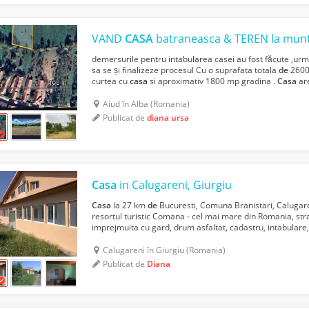
VAND
CASA
batraneasca & TEREN la mun
demersurile pentru intabularea casei au fost făcute ,urm
sa se și finalizeze procesul Cu o suprafata totala
de
2600 
curtea cu
casa
si aproximativ 1800 mp gradina .
Casa
are
bucatarie, pivnita cu ziduri
de
piatra. Mai sun...
Aiud în Alba (Romania)
Publicat de
diana ursa
Casa
in Calugareni, Giurgiu
Casa
la 27 km
de
Bucuresti, Comuna Branistari, Calugare
resortul turistic Comana - cel mai mare din Romania, str
imprejmuita cu gard, drum asfaltat, cadastru, intabulare,
totalitate in 2007, orientata spre sud, soare intreaga ...
Calugareni în Giurgiu (Romania)
Publicat de
Diana