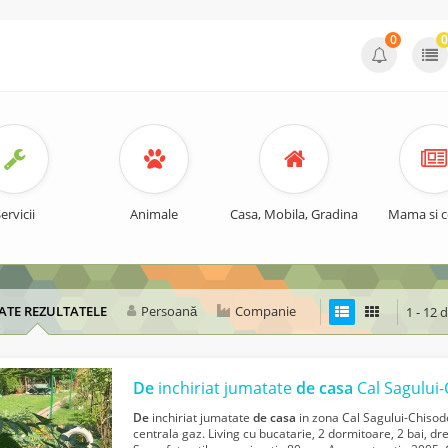
0
0
ervicii
Animale
Casa, Mobila, Gradina
Mama si c
ATE REZULTATELE
Persoană
Companie
1 - 12 
De
inchiriat jumatate
de
casa
Cal Sagului-
De
inchiriat jumatate
de
casa
in zona Cal Sagului-Chisodei.
centrala gaz. Living cu bucatarie, 2 dormitoare, 2 bai, dres