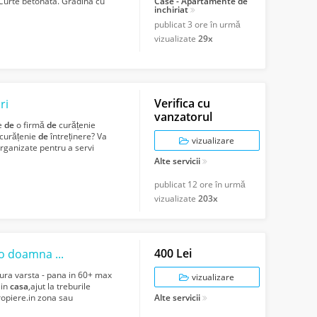
 Curte betonata. Gradina cu
Case - Apartamente de
inchiriat
publicat
3 ore în urmă
vizualizate
29x
Verifica cu
ri
vanzatorul
ie
de
o firmă
de
curățenie
 curățenie
de
întreținere? Va
vizualizare
organizate pentru a servi
Alte servicii
publicat
12 ore în urmă
vizualizate
203x
400 Lei
amna singura
ra varsta - pana in 60+ max
vizualizare
 in
casa
,ajut la treburile
propiere.in zona sau
Alte servicii
..