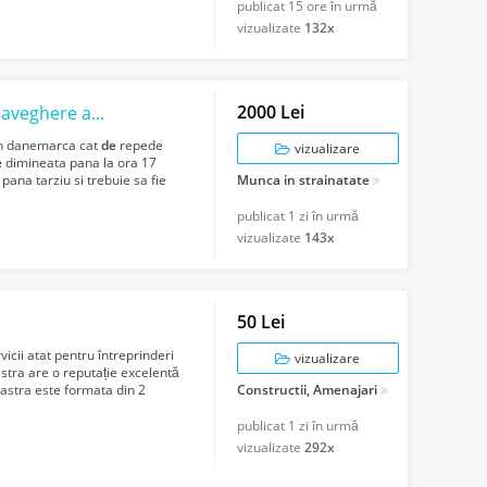
publicat
15 ore în urmă
vizualizate
132x
2000 Lei
Urgent cautam o fata/domna pentru supraveghere a doi copii in Danemarca
 in danemarca cat
de
repede
vizualizare
e
dimineata pana la ora 17
 pana tarziu si trebuie sa fie
Munca in strainatate
publicat
1 zi în urmă
vizualizate
143x
50 Lei
vicii atat pentru întreprinderi
vizualizare
stra are o reputație excelentă
astra este formata din 2
Constructii, Amenajari
publicat
1 zi în urmă
vizualizate
292x