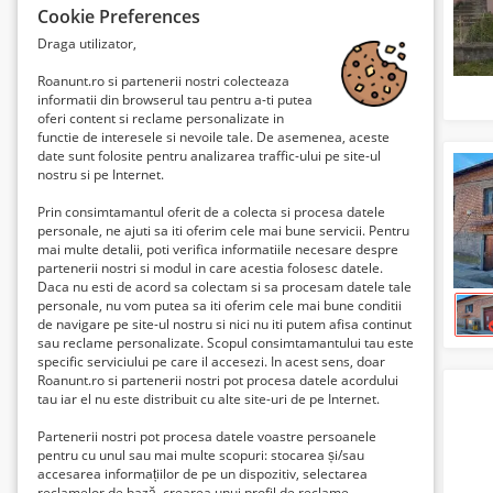
Cookie Preferences
Draga utilizator,
Roanunt.ro si partenerii nostri colecteaza
informatii din browserul tau pentru a-ti putea
oferi content si reclame personalizate in
functie de interesele si nevoile tale. De asemenea, aceste
date sunt folosite pentru analizarea traffic-ului pe site-ul
nostru si pe Internet.
Prin consimtamantul oferit de a colecta si procesa datele
personale, ne ajuti sa iti oferim cele mai bune servicii. Pentru
mai multe detalii, poti verifica informatiile necesare despre
partenerii nostri si modul in care acestia folosesc datele.
Daca nu esti de acord sa colectam si sa procesam datele tale
personale, nu vom putea sa iti oferim cele mai bune conditii
de navigare pe site-ul nostru si nici nu iti putem afisa continut
sau reclame personalizate. Scopul consimtamantului tau este
specific serviciului pe care il accesezi. In acest sens, doar
Roanunt.ro si partenerii nostri pot procesa datele acordului
tau iar el nu este distribuit cu alte site-uri de pe Internet.
Partenerii nostri pot procesa datele voastre persoanele
pentru cu unul sau mai multe scopuri: stocarea și/sau
accesarea informațiilor de pe un dispozitiv, selectarea
reclamelor de bază, crearea unui profil de reclame