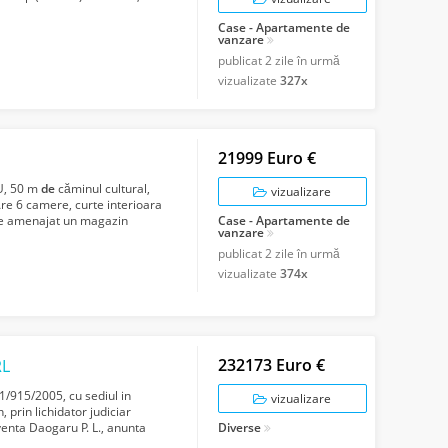
Case - Apartamente de
vanzare
publicat
2 zile în urmă
vizualizate
327x
21999 Euro €
, 50 m
de
căminul cultural,
vizualizare
re 6 camere, curte interioara
este amenajat un magazin
Case - Apartamente de
vanzare
publicat
2 zile în urmă
vizualizate
374x
232173 Euro €
RL
/915/2005, cu sediul in
vizualizare
 prin lichidator judiciar
venta Daogaru P. L., anunta
Diverse