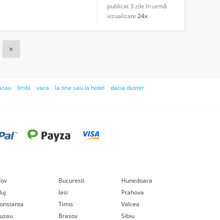
publicat
3 zile în urmă
vizualizate
24x
acau
limbi
vaca
la tine sau la hotel
dacia duster
lfov
Bucuresti
Hunedoara
luj
Iasi
Prahova
onstanta
Timis
Valcea
uzau
Brasov
Sibiu