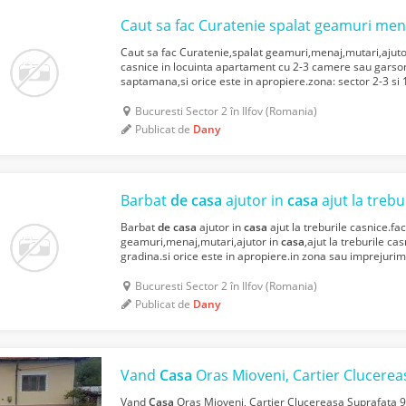
Caut sa fac Curatenie spalat geamuri men
Caut sa fac Curatenie,spalat geamuri,menaj,mutari,ajuto
casnice in locuinta apartament cu 2-3 camere sau garso
saptamana,si orice este in apropiere.zona: sector 2-3 si 
sunt
de
incredere eu nu am obligatii,WhatsApp: t...
Bucuresti Sector 2 în Ilfov (Romania)
Publicat de
Dany
Barbat
de
casa
ajutor in
casa
ajut la trebu
Barbat
de
casa
ajutor in
casa
ajut la treburile casnice.fa
geamuri,menaj,mutari,ajutor in
casa
,ajut la treburile ca
gradina.si orice este in apropiere.in zona sau imprejurim
incredere eu nu am obligatii,WhatsApp: telef +40 073465
Bucuresti Sector 2 în Ilfov (Romania)
Publicat de
Dany
Vand
Casa
Oras Mioveni, Cartier Clucereasa Supra
Vand
Casa
Oras Mioveni, Cartier Clucereasa Suprafata 