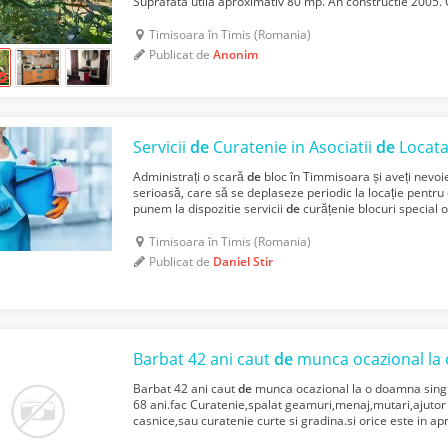
Suprafata utila aproximativ 80 mp. An constructie 2005.
pomi fructiferi. Anexe. Acces auto...
Timisoara în Timis (Romania)
Publicat de
Anonim
Servicii
de
Curatenie in Asociatii
de
Locata
Administrați o scară
de
bloc în Timmisoara și aveți nevo
serioasă, care să se deplaseze periodic la locație pentru
punem la dispozitie servicii
de
curățenie blocuri special 
interesului generat
de
către proprietari în an...
Timisoara în Timis (Romania)
Publicat de
Daniel Stir
Barbat 42 ani caut
de
munca ocazional la o do
Barbat 42 ani caut
de
munca ocazional la o doamna singu
68 ani.fac Curatenie,spalat geamuri,menaj,mutari,ajutor
casnice,sau curatenie curte si gradina.si orice este in a
imprejurimi.fac treaba si sunt
de
incredere eu nu am obli.