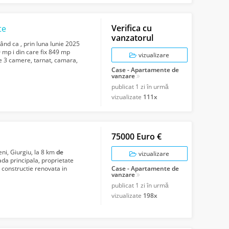
Verifica cu
te
vanzatorul
ând ca , prin luna Iunie 2025
mp i din care fix 849 mp
vizualizare
 3 camere, tarnat, camara,
Case - Apartamente de
vanzare
publicat
1 zi în urmă
vizualizate
111x
75000 Euro €
ni, Giurgiu, la 8 km
de
vizualizare
ada principala, proprietate
 constructie renovata in
Case - Apartamente de
vanzare
publicat
1 zi în urmă
vizualizate
198x