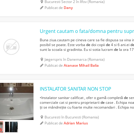
Bucuresti Sector 2 în Ilfov (Romania)
Publicat de
Dany
Buna ziua.cautam pe cineva care sa fie dispusa sa vina
posibil se poate. Este vorba
de
doi copii
de
4 si 6 ani.ei
d
sunt la scoala si gradinita. Eu si sotia lucram
de
la ora 17
cineva in
casa
cu ei sa ii supravegheze ...
Jægerspris în Danemarca (Romania)
Publicat de
Atanase Mihail Balia
INSTALATOR SANITAR NON STOP
•Instalator sanitar calificat , ofer o gamă completă
de
ser
comerciale cat si pentru proprietarii
de
case . Echipa noa
și se mândrește cu foarte multe recomandari . Echipa no
instalatori cu experienta
de
peste 16 an...
Bucuresti în Bucuresti (Romania)
Publicat de
Adrian Marius