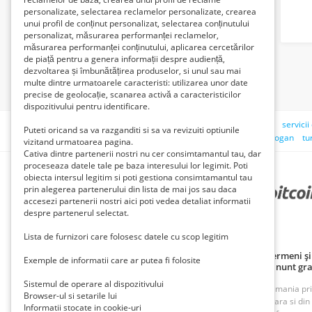
personalizate, selectarea reclamelor personalizate, crearea
unui profil de conținut personalizat, selectarea conținutului
personalizat, măsurarea performanței reclamelor,
măsurarea performanței conținutului, aplicarea cercetărilor
de piață pentru a genera informații despre audiență,
dezvoltarea și îmbunătățirea produselor, si unul sau mai
multe dintre urmatoarele caracteristi: utilizarea unor date
precise de geolocație, scanarea activă a caracteristicilor
dispozitivului pentru identificare.
Căutări recente:
casa de vinzare
pite
bihor
18 ani"
servici
Puteti oricand sa va razganditi si sa va revizuiti optiunile
transport international
senile
dame
puieti salcam .
logan
tu
vizitand urmatoarea pagina.
Cativa dintre partenerii nostri nu cer consimtamantul tau, dar
proceseaza datele tale pe baza interesului lor legimit. Poti
obiecta intersul legitim si poti gestiona consimtamantul tau
prin alegerea partenerului din lista de mai jos sau daca
PARTENERII NOȘTRI
accesezi partenerii nostri aici poti vedea detaliat informatii
despre partenerul selectat.
Lista de furnizori care folosesc datele cu scop legitim
Politică de confidențialitate
Politica cookie
Termeni și 
Exemple de informatii care ar putea fi folosite
Principii de publicare anunț gratuit
Cum adaug anunt gra
Sistemul de operare al dispozitivului
ROAnunt este o platforma de vanzare si cumparare din Romania prin an
Browser-ul si setarile lui
oferte foarte bune din Bucuresti, Iasi, Cluj, Craiova, Timisoara si di
Informatii stocate in cookie-uri