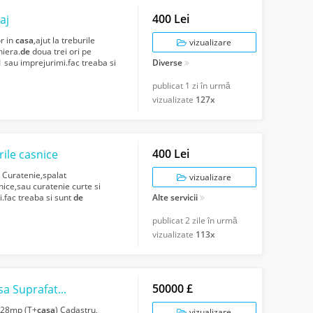
400 Lei
aj
r in
casa
,ajut la treburile
vizualizare
niera.
de
doua trei ori pe
1 sau imprejurimi.fac treaba si
Diverse
publicat
1 zi în urmă
vizualizate
127x
400 Lei
rile casnice
c Curatenie,spalat
vizualizare
snice,sau curatenie curte si
i.fac treaba si sunt
de
Alte servicii
36...
publicat
2 zile în urmă
vizualizate
113x
50000 £
fata 928mp (T+
casa
)
928mp (T+
casa
) Cadastru,
vizualizare