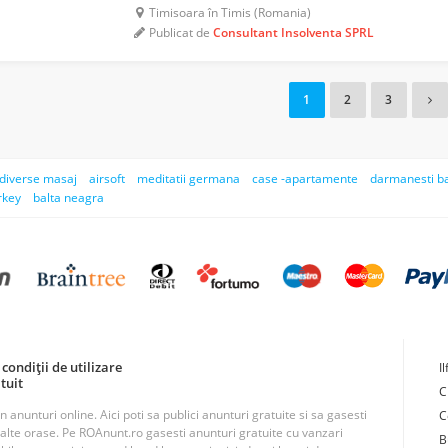
Timisoara în Timis (Romania)
Publicat de
Consultant Insolventa SPRL
1
2
3
i diverse masaj
airsoft
meditatii germana
case -apartamente
darmanesti b
rkey
balta neagra
condiții de utilizare
I
tuit
C
unturi online. Aici poti sa publici anunturi gratuite si sa gasesti
C
n alte orase. Pe ROAnunt.ro gasesti anunturi gratuite cu vanzari
B