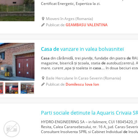
Certificat Energetic, Expertiza la zi.
Mioveni în Arges (Romania)
Publicat de
GEAMBASU VALENTINA
Casa
de
vanzare in valea bolvasnitei
Casa
din cărămidă, trei pivnițe, fundație din piatra
de
RAU
magazine, biserică și școala, statia
de
autobuz(centru). A
mare. curent ,apa și toaleta in
casa
.... In doua beciuri 
alimentar. Detalii la telefon si negocieri ...
Baile Herculane în Caras-Severin (Romania)
Publicat de
Domilescu Iova Ion
Parti sociale detinute la Aquaris Crivaia S
HYDRO-ENGINEERING SA – in faliment, CUI 18045420, J11
Resita, Calea Caransebesului, nr. 16 A, jud. Caras-Severin,
Consultant Insolventa SPRL si Cabinet Individual
de
Insol
licitatie publica deschisa, cu strigare, pentru vanza...