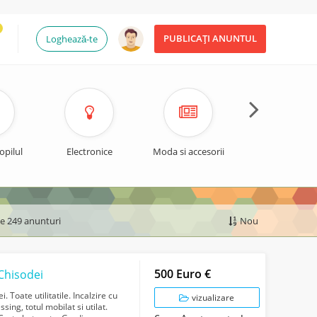
PUBLICAȚI ANUNTUL
Loghează-te
opilul
Electronice
Moda si accesorii
Timp liber si spo
de 249 anunturi
Nou
500 Euro €
Chisodei
 Toate utilitatile. Incalzire cu
vizualizare
sing, totul mobilat si utilat.