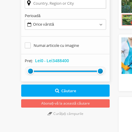
Perioadă
Orice vârstă
Numai articole cu imagine
Lei0
-
Lei3488400
Preț:
Căutare
Abonați-vă la această căutare
Curățați câmpurile