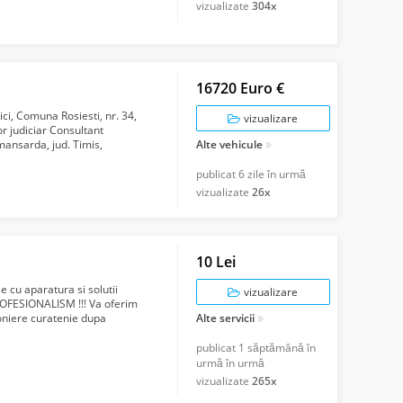
vizualizate
304x
16720 Euro €
ici, Comuna Rosiesti, nr. 34,
vizualizare
or judiciar Consultant
 mansarda, jud. Timis,
Alte vehicule
publicat
6 zile în urmă
vizualizate
26x
10 Lei
 cu aparatura si solutii
vizualizare
ROFESIONALISM !!! Va oferim
oniere curatenie dupa
Alte servicii
al...
publicat
1 săptămână în
urmă în urmă
vizualizate
265x