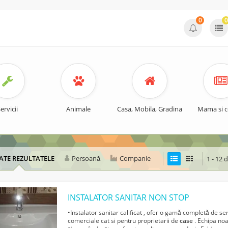
0
0
ervicii
Animale
Casa, Mobila, Gradina
Mama si c
ATE REZULTATELE
Persoană
Companie
1 - 12 
INSTALATOR SANITAR NON STOP
•Instalator sanitar calificat , ofer o gamă completă de ser
comerciale cat si pentru proprietarii de
case
. Echipa noa