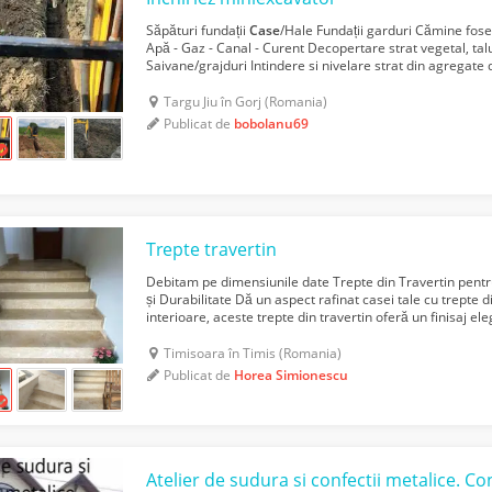
Săpături fundații
Case
/Hale Fundații garduri Cămine fose 
Apă - Gaz - Canal - Curent Decopertare strat vegetal, tal
Saivane/grajduri Intindere si nivelare strat din agregat
Curatare terenuri post constructor (moloz, res...
Targu Jiu în Gorj (Romania)
Publicat de
bobolanu69
Trepte travertin
Debitam pe dimensiunile date Trepte din Travertin pentru
și Durabilitate Dă un aspect rafinat casei tale cu trepte di
interioare, aceste trepte din travertin oferă un finisaj el
durabile, perfect adaptate pentru ori...
Timisoara în Timis (Romania)
Publicat de
Horea Simionescu
Atelier de sudura si confectii metalice. C