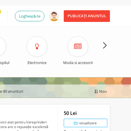
PUBLICAȚI ANUNTUL
Loghează-te
opilul
Electronice
Moda si accesorii
Timp liber si spo
de 90 anunturi
Nou
50 Lei
vicii atat pentru întreprinderi
vizualizare
stra are o reputație excelentă