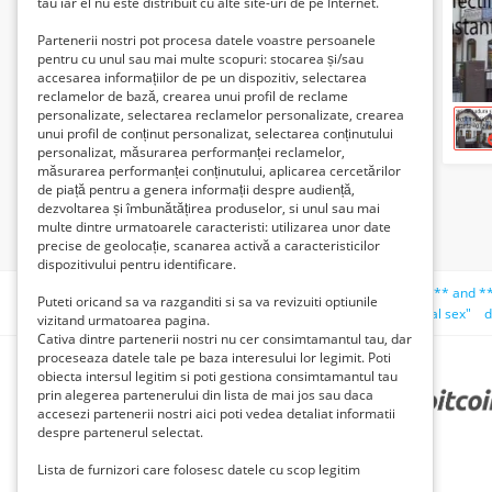
tau iar el nu este distribuit cu alte site-uri de pe Internet.
Partenerii nostri pot procesa datele voastre persoanele
pentru cu unul sau mai multe scopuri: stocarea și/sau
accesarea informațiilor de pe un dispozitiv, selectarea
reclamelor de bază, crearea unui profil de reclame
personalizate, selectarea reclamelor personalizate, crearea
unui profil de conținut personalizat, selectarea conținutului
personalizat, măsurarea performanței reclamelor,
măsurarea performanței conținutului, aplicarea cercetărilor
de piață pentru a genera informații despre audiență,
dezvoltarea și îmbunătățirea produselor, si unul sau mai
multe dintre urmatoarele caracteristi: utilizarea unor date
precise de geolocație, scanarea activă a caracteristicilor
dispozitivului pentru identificare.
Căutări recente:
case
foto
teno%';select ** sleep(5) ** and **
Puteti oricand sa va razganditi si sa va revizuiti optiunile
iveco
laura maxim
skateboard electricoc-includes
total sex"
d
vizitand urmatoarea pagina.
Cativa dintre partenerii nostri nu cer consimtamantul tau, dar
proceseaza datele tale pe baza interesului lor legimit. Poti
obiecta intersul legitim si poti gestiona consimtamantul tau
prin alegerea partenerului din lista de mai jos sau daca
PARTENERII NOȘTRI
accesezi partenerii nostri aici poti vedea detaliat informatii
despre partenerul selectat.
Lista de furnizori care folosesc datele cu scop legitim