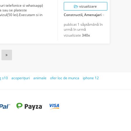
luri telefonice si whatsapp)
vizualizare
 sau se plateste
vizul(50 lei).Executam si in
Constructii, Amenajari
ura...
publicat
1 săptămână în
urmă în urmă
vizualizate
340x
g s10
acoperișuri
animale
ofer loc de munca
iphone 12