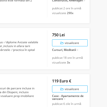
astra este formata din 2
Constructii, Amenajari
publicat
2 ore în urmă
vizualizate
290x
750 Lei
dus ✅️diplome Avizate valabile
vizualizare
t ,inclusiv in afara tarii
ârstele ✅️practica în spital
Cursuri, Meditatii
publicat
18 ore în urmă
vizualizate
3x
119 Euro €
ocuri de parcare incluse in
vizualizare
a din Otopeni, inclusiv
si evaluare prop imobiliare
Case - Apartamente de
vanzare
publicat
6 zile în urmă