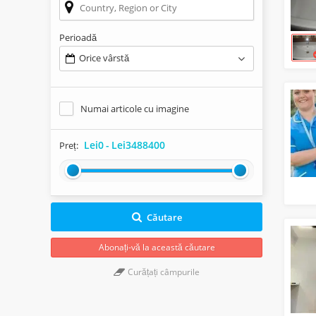
Perioadă
Orice vârstă
Numai articole cu imagine
Lei0
-
Lei3488400
Preț:
Căutare
Abonați-vă la această căutare
Curățați câmpurile