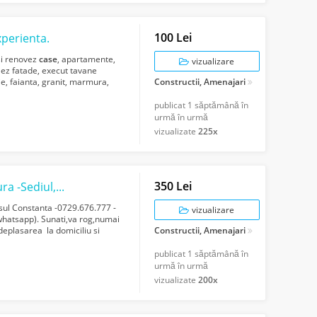
100 Lei
xperienta.
si renovez
case
, apartamente,
vizualizare
olez fatade, execut tavane
ie, faianta, granit, marmura,
Constructii, Amenajari
publicat
1 săptămână în
urmă în urmă
vizualizate
225x
350 Lei
Atelier confectii metalice si lucrari de sudura -Sediul,Orasul Constanta
rasul Constanta -0729.676.777 -
vizualizare
whatsapp). Sunati,va rog,numai
 deplasarea la domiciliu si
Constructii, Amenajari
publicat
1 săptămână în
urmă în urmă
vizualizate
200x