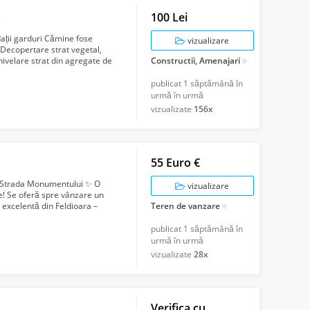
100 Lei
e
dații garduri Cămine fose
vizualizare
t Decopertare strat vegetal,
nivelare strat din agregate de
Constructii, Amenajari
publicat
1 săptămână în
urmă în urmă
vizualizate
156x
55 Euro €
 Strada Monumentului ✨ O
vizualizare
are! Se oferă spre vânzare un
ă excelentă din Feldioara –
Teren de vanzare
publicat
1 săptămână în
urmă în urmă
vizualizate
28x
Verifica cu