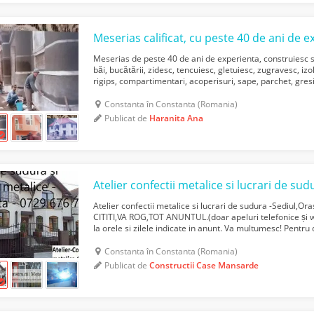
Meserias calificat, cu peste 40 de ani de e
Meserias de peste 40 de ani de experienta, construiesc 
băi, bucătării, zidesc, tencuiesc, gletuiesc, zugravesc, iz
rigips, compartimentari, acoperisuri, sape, parchet, gres
travertin, piatra etc. Las curatenie la lo...
Constanta în Constanta (Romania)
Publicat de
Haranita Ana
Atelier confectii metalice si lucrari de sudura -Sediul,O
CITITI,VA ROG,TOT ANUNTUL.(doar apeluri telefonice și 
la orele si zilele indicate in anunt. Va multumesc! Pentru
masuratori se asigura sau se plateste t...
Constanta în Constanta (Romania)
Publicat de
Constructii Case Mansarde