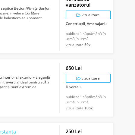
vanzatorul
septice Beciuri/Pivnițe Șanțuri
uzare, nivelare Curățare
vizualizare
e de balastiera sau pamant
Constructii, Amenajari
publicat
1 săptămână în
urmă în urmă
vizualizate
59x
650 Lei
 Interior si exterior– Eleganță
vizualizare
n travertin! Ideal pentru scări
egant și sunt extrem de
Diverse
publicat
1 săptămână în
urmă în urmă
vizualizate
106x
250 Lei
onstanta