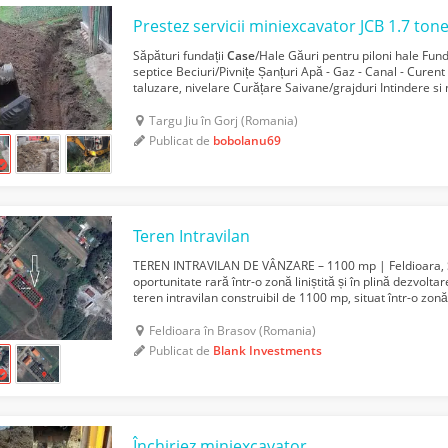
Prestez servicii miniexcavator JCB 1.7 ton
Săpături fundații
Case
/Hale Găuri pentru piloni hale Fun
septice Beciuri/Pivnițe Șanțuri Apă - Gaz - Canal - Curen
taluzare, nivelare Curățare Saivane/grajduri Intindere si 
balastiera sau pamant Curatare terenuri pos...
Targu Jiu în Gorj (Romania)
Publicat de
bobolanu69
Teren Intravilan
TEREN INTRAVILAN DE VÂNZARE – 1100 mp | Feldioara,
oportunitate rară într-o zonă liniștită și în plină dezvolt
teren intravilan construibil de 1100 mp, situat într-o zon
Strada Monumentului, ideal pentru construcția
case
...
Feldioara în Brasov (Romania)
Publicat de
Blank Investments
Închiriez miniexcavator