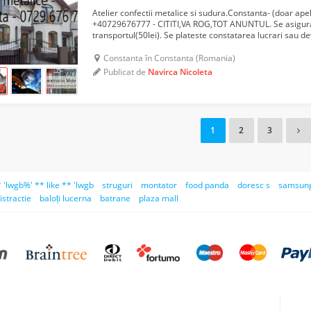
Atelier confectii metalice si sudura.Constanta- (doar ape
+40729676777 - CITITI,VA ROG,TOT ANUNTUL. Se asigura
transportul(50lei). Se plateste constatarea lucrari sau de
sistem de rate,cu un avans minim de 35%- Lucrari de sud
Constanta în Constanta (Romania)
Publicat de
Navirca Nicoleta
1
2
3
 'lwgb%' ** like ** 'lwgb
struguri
montator
food panda
doresc s
samsun
istractie
baloți lucerna
batrane
plaza mall