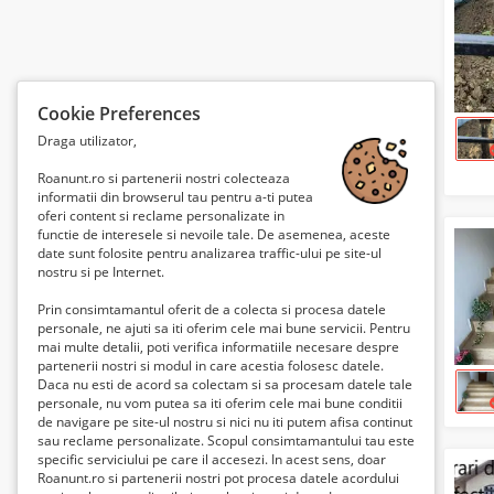
Cookie Preferences
Draga utilizator,
Roanunt.ro si partenerii nostri colecteaza
informatii din browserul tau pentru a-ti putea
oferi content si reclame personalizate in
functie de interesele si nevoile tale. De asemenea, aceste
date sunt folosite pentru analizarea traffic-ului pe site-ul
nostru si pe Internet.
Prin consimtamantul oferit de a colecta si procesa datele
personale, ne ajuti sa iti oferim cele mai bune servicii. Pentru
mai multe detalii, poti verifica informatiile necesare despre
partenerii nostri si modul in care acestia folosesc datele.
Daca nu esti de acord sa colectam si sa procesam datele tale
personale, nu vom putea sa iti oferim cele mai bune conditii
de navigare pe site-ul nostru si nici nu iti putem afisa continut
sau reclame personalizate. Scopul consimtamantului tau este
specific serviciului pe care il accesezi. In acest sens, doar
Roanunt.ro si partenerii nostri pot procesa datele acordului