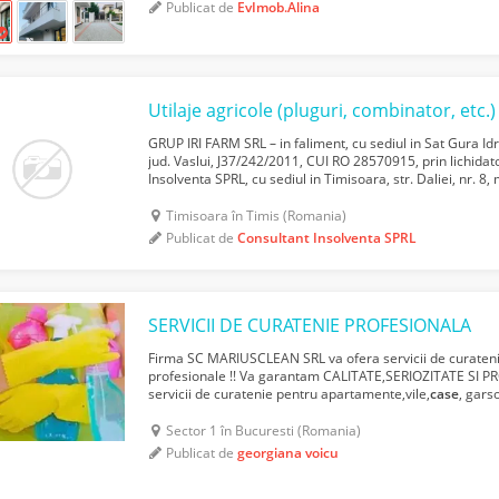
Publicat de
EvImob.Alina
Utilaje agricole (pluguri, combinator, etc.)
GRUP IRI FARM SRL – in faliment, cu sediul in Sat Gura Idr
jud. Vaslui, J37/242/2011, CUI RO 28570915, prin lichidat
Insolventa SPRL, cu sediul in Timisoara, str. Daliei, nr. 8,
inregistrata in RFO II sub nr. 0649, CIF RO 31215...
Timisoara în Timis (Romania)
Publicat de
Consultant Insolventa SPRL
SERVICII DE CURATENIE PROFESIONALA
Firma SC MARIUSCLEAN SRL va ofera servicii de curatenie
profesionale !! Va garantam CALITATE,SERIOZITATE SI P
servicii de curatenie pentru apartamente,vile,
case
, gars
zugraveala ,curatenie de intretinere birouri,spatii comerci
Sector 1 în Bucuresti (Romania)
Publicat de
georgiana voicu