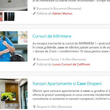
și se mândrește cu foarte multe recomandari . Echipa no
instalatori cu experienta de peste 16 an...
Bucuresti în Bucuresti (Romania)
Publicat de
Adrian Marius
Cursuri de Infirmiere
Au inceput inscrierile la cursul de INFIRMIERA ! ✅️preț re
în creșe,grădinițe ,
case
de bătrâni,spitale private si de sta
✅️durata de 3 luni ✅️conditii:minim 10 clase,pentru toate v
✅️program flexibil ✅️telefon :07490...
Bucuresti Sector 1 în Ilfov (Romania)
Publicat de
Lucas Cursuri de Calificare
Vanzari Apartamente si
Case
Otopeni
Oferim spre vanzare apartamente si
case
cu gradina si l
oferta la preturi avantajoase in zona centrala-rezidential
consultanta si asistenta in vanzari-cumparari, inchirieri 
autorizata. Relatii si detalii tf contact
Otopeni în Ilfov (Romania)