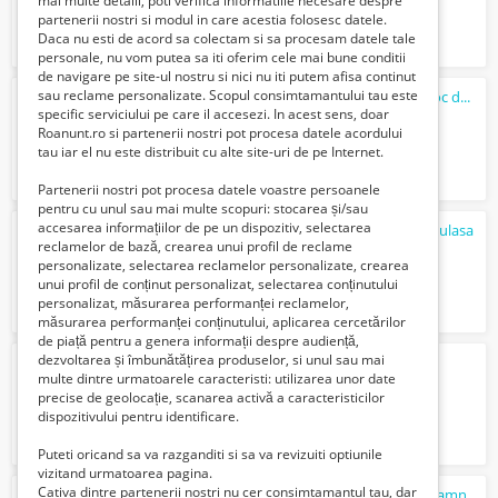
mai multe detalii, poti verifica informatiile necesare despre
partenerii nostri si modul in care acestia folosesc datele.
Daca nu esti de acord sa colectam si sa procesam datele tale
personale, nu vom putea sa iti oferim cele mai bune conditii
de navigare pe site-ul nostru si nici nu iti putem afisa continut
sau reclame personalizate. Scopul consimtamantului tau este
Sunt sudor cu mare experienta
caut
un loc de munca
specific serviciului pe care il accesezi. In acest sens, doar
Verifica cu vanzatorul
Roanunt.ro si partenerii nostri pot procesa datele acordului
tau iar el nu este distribuit cu alte site-uri de pe Internet.
Partenerii nostri pot procesa datele voastre persoanele
pentru cu unul sau mai multe scopuri: stocarea și/sau
accesarea informațiilor de pe un dispozitiv, selectarea
caut
mecanic auto scimbare garnitura chiulasa
reclamelor de bază, crearea unui profil de reclame
100 Lei
personalizate, selectarea reclamelor personalizate, crearea
unui profil de conținut personalizat, selectarea conținutului
personalizat, măsurarea performanței reclamelor,
măsurarea performanței conținutului, aplicarea cercetărilor
de piață pentru a genera informații despre audiență,
dezvoltarea și îmbunătățirea produselor, si unul sau mai
Caut
colege de apartament
multe dintre urmatoarele caracteristi: utilizarea unor date
400 Lei
precise de geolocație, scanarea activă a caracteristicilor
dispozitivului pentru identificare.
Puteti oricand sa va razganditi si sa va revizuiti optiunile
vizitand urmatoarea pagina.
Cativa dintre partenerii nostri nu cer consimtamantul tau, dar
Barbat tanar
caut
sa fac curatenie la o doamna singura