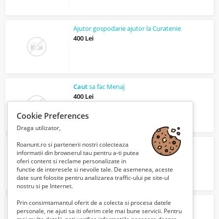
Ajutor gospodarie ajutor la Curatenie
400 Lei
Caut
sa fac Menaj
400 Lei
Cookie Preferences
Draga utilizator,
Roanunt.ro si partenerii nostri colecteaza
Caut
o femeie doamna singura
informatii din browserul tau pentru a-ti putea
Verifica cu vanzatorul
oferi content si reclame personalizate in
functie de interesele si nevoile tale. De asemenea, aceste
date sunt folosite pentru analizarea traffic-ului pe site-ul
nostru si pe Internet.
Prin consimtamantul oferit de a colecta si procesa datele
Barbat ajutor in casa nu am obligatii
personale, ne ajuti sa iti oferim cele mai bune servicii. Pentru
450 Lei