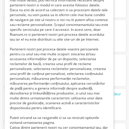
mai multe detalii, poti verifica informatiile necesare despre
partenerii nostri si modul in care acestia folosesc datele.
Daca nu esti de acord sa colectam si sa procesam datele tale
personale, nu vom putea sa iti oferim cele mai bune conditii
de navigare pe site-ul nostru si nici nu iti putem afisa continut
sau reclame personalizate. Scopul consimtamantului tau este
Casa cu gust
specific serviciului pe care il accesezi. In acest sens, doar
Verifica cu vanzatorul
Roanunt.ro si partenerii nostri pot procesa datele acordului
tau iar el nu este distribuit cu alte site-uri de pe Internet.
Partenerii nostri pot procesa datele voastre persoanele
pentru cu unul sau mai multe scopuri: stocarea și/sau
accesarea informațiilor de pe un dispozitiv, selectarea
Teren Comercial Portul Giurgiu
reclamelor de bază, crearea unui profil de reclame
145500 Euro €
personalizate, selectarea reclamelor personalizate, crearea
unui profil de conținut personalizat, selectarea conținutului
personalizat, măsurarea performanței reclamelor,
măsurarea performanței conținutului, aplicarea cercetărilor
de piață pentru a genera informații despre audiență,
dezvoltarea și îmbunătățirea produselor, si unul sau mai
pf. dau in
chirie
casa 6 cam.in Turda,Cj 400eur
multe dintre urmatoarele caracteristi: utilizarea unor date
400 Euro €
precise de geolocație, scanarea activă a caracteristicilor
dispozitivului pentru identificare.
Puteti oricand sa va razganditi si sa va revizuiti optiunile
vizitand urmatoarea pagina.
Cativa dintre partenerii nostri nu cer consimtamantul tau, dar
camera de inchiriat sibiu