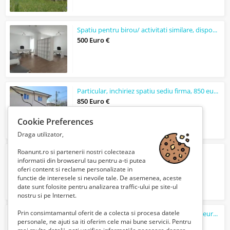
Spatiu pentru birou/ activitati similare, disponibil imediat.
500 Euro €
Particular, inchiriez spatiu sediu firma, 850 euro/ luna,Lacul Morii/ Giulesti
850 Euro €
Cookie Preferences
Draga utilizator,
Roanunt.ro si partenerii nostri colecteaza
Apartament cu doua camere de vanzare
informatii din browserul tau pentru a-ti putea
59900 Lei
oferi content si reclame personalizate in
functie de interesele si nevoile tale. De asemenea, aceste
date sunt folosite pentru analizarea traffic-ului pe site-ul
nostru si pe Internet.
Prin consimtamantul oferit de a colecta si procesa datele
Particular, nchiriez spatiu sediu firma,650 euro/ luna,Lacul Morii
personale, ne ajuti sa iti oferim cele mai bune servicii. Pentru
685 Euro €