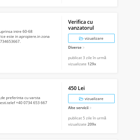
Verifica cu
vanzatorul
uprinsa intre 60-68
orice este in apropiere.in zona
vizualizare
 0734653667.
Diverse
publicat
3 zile în urmă
vizualizate
129x
450 Lei
e preferinta cu varsta
vizualizare
resti.telef +40 0734 653 667
Alte servicii
publicat
5 zile în urmă
vizualizate
209x