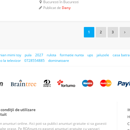
Bucuresti în Bucuresti
Publicat de
Dany
1
2
3
ian mimi toy
pula
2027
rulota
formatie nunta
ups
jaluzele
casa batr
o la televizor
0728554885
dominatoare
condiții de utilizare
I
tuit
H
unturi online. Aici poti sa publici anunturi gratuite si sa gasesti
C
n alte orase. Pe ROAnunt.ro gasesti anunturi gratuite cu vanzari