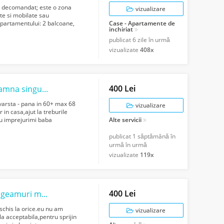
re decomandat; este o zona
vizualizare
ate si mobilate sau
 apartamentului: 2 balcoane,
Case - Apartamente de
inchiriat
publicat
6 zile în urmă
vizualizate
408x
400 Lei
amna singura
varsta - pana in 60+ max 68
vizualizare
in casa,ajut la treburile
sau imprejurimi baba
Alte servicii
publicat
1 săptămână în
urmă în urmă
vizualizate
119x
400 Lei
utari curte gradina
eschis la orice.eu nu am
vizualizare
 acceptabila,pentru sprijin