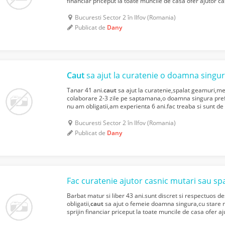
financiar priceput la toate muncile de casa ofer ajutor ca
(apartament).curatenie ( sau spalat geamuri ) menaj ajut
Bucuresti Sector 2 în Ilfov (Romania)
Publicat de
Dany
Caut
sa ajut la curatenie o doamna singu
Tanar 41 ani.
caut
sa ajut la curatenie,spalat geamuri,me
colaborare 2-3 zile pe saptamana,o doamna singura prefe
nu am obligatii,am experienta 6 ani.fac treaba si sunt d
flexibil.WhatsApp: +40 0734-653-667.dany
Bucuresti Sector 2 în Ilfov (Romania)
Publicat de
Dany
Fac curatenie ajutor casnic mutari sau sp
Barbat matur si liber 43 ani.sunt discret si respectuos d
obligatii,
caut
sa ajut o femeie doamna singura,cu stare 
sprijin financiar priceput la toate muncile de casa ofer aj
(apartament).curatenie ( sau spalat geamuri ) mena...