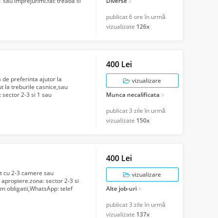
1 sau imprejurimi.fac treaba si
Diverse
publicat
6 ore în urmă
vizualizate
126x
400 Lei
de preferinta ajutor la
vizualizare
t la treburile casnice,sau
 sector 2-3 si 1 sau
Munca necalificata
...
publicat
3 zile în urmă
vizualizate
150x
400 Lei
t cu 2-3 camere sau
vizualizare
 apropiere.zona: sector 2-3 si
am obligatii,WhatsApp: telef
Alte job-uri
publicat
3 zile în urmă
vizualizate
137x