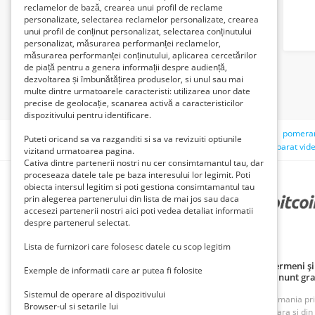
reclamelor de bază, crearea unui profil de reclame
personalizate, selectarea reclamelor personalizate, crearea
unui profil de conținut personalizat, selectarea conținutului
personalizat, măsurarea performanței reclamelor,
măsurarea performanței conținutului, aplicarea cercetărilor
de piață pentru a genera informații despre audiență,
dezvoltarea și îmbunătățirea produselor, si unul sau mai
multe dintre urmatoarele caracteristi: utilizarea unor date
precise de geolocație, scanarea activă a caracteristicilor
dispozitivului pentru identificare.
Căutări recente:
caut b
ciobănesc caucazian
raci vii
pomeran
Puteti oricand sa va razganditi si sa va revizuiti optiunile
volanta golf 5"
food truck
deplasez
cablu conectare aparat vide
vizitand urmatoarea pagina.
Cativa dintre partenerii nostri nu cer consimtamantul tau, dar
proceseaza datele tale pe baza interesului lor legimit. Poti
obiecta intersul legitim si poti gestiona consimtamantul tau
prin alegerea partenerului din lista de mai jos sau daca
PARTENERII NOȘTRI
accesezi partenerii nostri aici poti vedea detaliat informatii
despre partenerul selectat.
Lista de furnizori care folosesc datele cu scop legitim
Politică de confidențialitate
Politica cookie
Termeni și 
Exemple de informatii care ar putea fi folosite
Principii de publicare anunț gratuit
Cum adaug anunt gra
Sistemul de operare al dispozitivului
ROAnunt este o platforma de vanzare si cumparare din Romania prin an
Browser-ul si setarile lui
oferte foarte bune din Bucuresti, Iasi, Cluj, Craiova, Timisoara si di