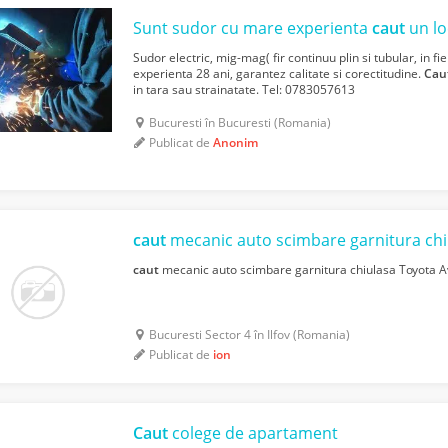
Sunt sudor cu mare experienta
caut
un l
Sudor electric, mig-mag( fir continuu plin si tubular, in fi
experienta 28 ani, garantez calitate si corectitudine.
Cau
in tara sau strainatate. Tel: 0783057613
Bucuresti în Bucuresti (Romania)
Publicat de
Anonim
caut
mecanic auto scimbare garnitura chi
caut
mecanic auto scimbare garnitura chiulasa Toyota A
Bucuresti Sector 4 în Ilfov (Romania)
Publicat de
ion
Caut
colege de apartament