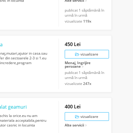
snic in locuinta
Alte servicii
or...
publicat
1 săptămână în
urmă în urmă
vizualizate
119x
450 Lei
ra
naj,mutari,ajutor in casa.sau
vizualizare
r din sectoarele 2-3 si 1.eu
e incredere,program
Menaj, Ingrijire
persoane
publicat
1 săptămână în
urmă în urmă
vizualizate
247x
400 Lei
alat geamuri
eschis la orice.eu nu am
vizualizare
materiala acceptabila,pentru
utor casnic in locuinta
Alte servicii