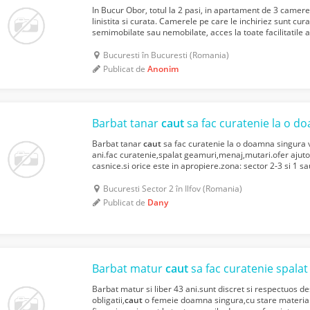
In Bucur Obor, totul la 2 pasi, in apartament de 3 came
linistita si curata. Camerele pe care le inchiriez sunt cur
semimobilate sau nemobilate, acces la toate facilitatile
bucatarie, baie, masina de spalat, net wireless, TV da...
Bucuresti în Bucuresti (Romania)
Publicat de
Anonim
Barbat tanar
caut
sa fac curatenie la o do
Barbat tanar
caut
sa fac curatenie la o doamna singura 
ani.fac curatenie,spalat geamuri,menaj,mutari.ofer ajutor 
casnice.si orice este in apropiere.zona: sector 2-3 si 1 
novac,bucur obor,cartierul Aviatiei.Etc.eu nu am obliga...
Bucuresti Sector 2 în Ilfov (Romania)
Publicat de
Dany
Barbat matur
caut
sa fac curatenie spalat geamuri menaj m
Barbat matur si liber 43 ani.sunt discret si respectuos d
obligatii,
caut
o femeie doamna singura,cu stare materiala