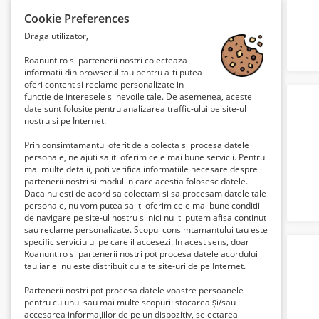
Cookie Preferences
Draga utilizator,
Roanunt.ro si partenerii nostri colecteaza
informatii din browserul tau pentru a-ti putea
oferi content si reclame personalizate in
functie de interesele si nevoile tale. De asemenea, aceste
date sunt folosite pentru analizarea traffic-ului pe site-ul
nostru si pe Internet.
Prin consimtamantul oferit de a colecta si procesa datele
personale, ne ajuti sa iti oferim cele mai bune servicii. Pentru
mai multe detalii, poti verifica informatiile necesare despre
partenerii nostri si modul in care acestia folosesc datele.
Daca nu esti de acord sa colectam si sa procesam datele tale
personale, nu vom putea sa iti oferim cele mai bune conditii
de navigare pe site-ul nostru si nici nu iti putem afisa continut
sau reclame personalizate. Scopul consimtamantului tau este
specific serviciului pe care il accesezi. In acest sens, doar
Roanunt.ro si partenerii nostri pot procesa datele acordului
tau iar el nu este distribuit cu alte site-uri de pe Internet.
Partenerii nostri pot procesa datele voastre persoanele
pentru cu unul sau mai multe scopuri: stocarea și/sau
accesarea informațiilor de pe un dispozitiv, selectarea