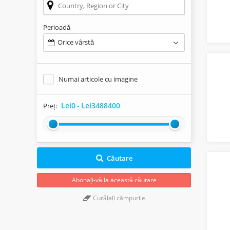
Perioadă
Orice vârstă
Numai articole cu imagine
Lei0
-
Lei3488400
Preț:
Căutare
Abonați-vă la această căutare
Curățați câmpurile