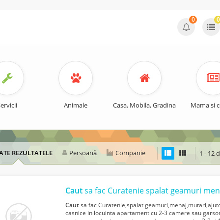
0
0
ervicii
Animale
Casa, Mobila, Gradina
Mama si c
ATE REZULTATELE
Persoană
Companie
1 - 12 
Caut
sa fac Curatenie spalat geamuri men
Caut
sa fac Curatenie,spalat geamuri,menaj,mutari,ajutor
casnice in locuinta apartament cu 2-3 camere sau garson