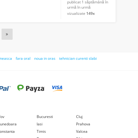
publicat
1 săptămână în
urmă în urmă
vizualizate
149x
aneasca
fara oral
noua in oras
tehnician curenti slabi
lfov
Bucuresti
Cluj
unedoara
Iasi
Prahova
onstanta
Timis
Valcea