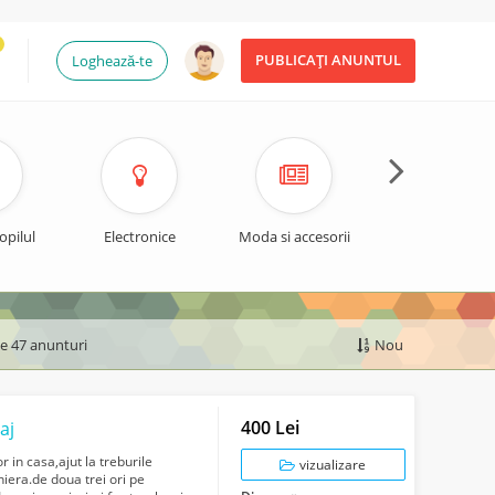
PUBLICAȚI ANUNTUL
Loghează-te
opilul
Electronice
Moda si accesorii
Timp liber si spo
de 47 anunturi
Nou
400 Lei
aj
 in casa,ajut la treburile
vizualizare
iera.de doua trei ori pe