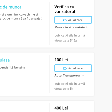
Verifica cu
oc de munca
vanzatorul
er si aluminiu), cu vechime si
t
loc de munca ( sa fiu angajat)
vizualizare
Munca in strainatate
publicat
6 zile în urmă
vizualizate
345x
100 Lei
ulasa
vensis 1.8 benzina
vizualizare
Auto, Transporturi
publicat
6 zile în urmă
vizualizate
5x
400 Lei