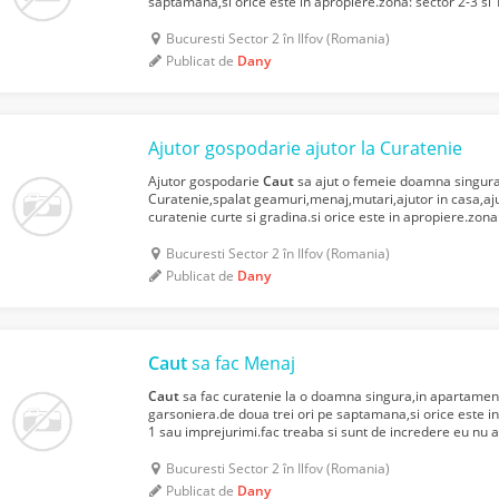
saptamana,si orice este in apropiere.zona: sector 2-3 si 
sunt de incredere eu nu am obligatii,WhatsApp: t...
Bucuresti Sector 2 în Ilfov (Romania)
Publicat de
Dany
Ajutor gospodarie ajutor la Curatenie
Ajutor gospodarie
Caut
sa ajut o femeie doamna singura 
Curatenie,spalat geamuri,menaj,mutari,ajutor in casa,aju
curatenie curte si gradina.si orice este in apropiere.zona:
imprejurimi.fac treaba si sunt de incredere.42 de ani eu n
Bucuresti Sector 2 în Ilfov (Romania)
Publicat de
Dany
Caut
sa fac Menaj
Caut
sa fac curatenie la o doamna singura,in apartamen
garsoniera.de doua trei ori pe saptamana,si orice este in
1 sau imprejurimi.fac treaba si sunt de incredere eu nu 
+40 0734653667.dany .
Bucuresti Sector 2 în Ilfov (Romania)
Publicat de
Dany