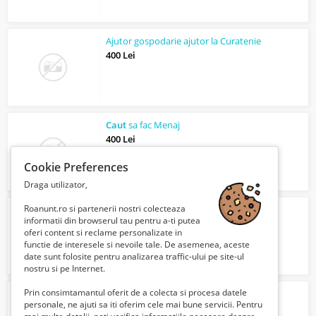
Ajutor gospodarie ajutor la Curatenie
400 Lei
Caut
sa fac Menaj
400 Lei
Cookie Preferences
Draga utilizator,
Roanunt.ro si partenerii nostri colecteaza
Caut
o
femeie doamna singura
informatii din browserul tau pentru a-ti putea
Verifica cu vanzatorul
oferi content si reclame personalizate in
functie de interesele si nevoile tale. De asemenea, aceste
date sunt folosite pentru analizarea traffic-ului pe site-ul
nostru si pe Internet.
Prin consimtamantul oferit de a colecta si procesa datele
Barbat ajutor in casa nu am obligatii
personale, ne ajuti sa iti oferim cele mai bune servicii. Pentru
450 Lei