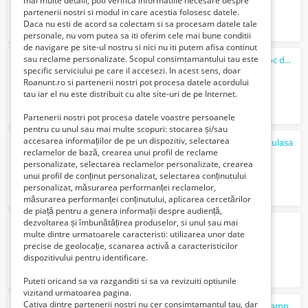
mai multe detalii, poti verifica informatiile necesare despre
partenerii nostri si modul in care acestia folosesc datele.
Daca nu esti de acord sa colectam si sa procesam datele tale
personale, nu vom putea sa iti oferim cele mai bune conditii
de navigare pe site-ul nostru si nici nu iti putem afisa continut
sau reclame personalizate. Scopul consimtamantului tau este
Sunt sudor cu mare experienta
caut
un loc de munca
specific serviciului pe care il accesezi. In acest sens, doar
Verifica cu vanzatorul
Roanunt.ro si partenerii nostri pot procesa datele acordului
tau iar el nu este distribuit cu alte site-uri de pe Internet.
Partenerii nostri pot procesa datele voastre persoanele
pentru cu unul sau mai multe scopuri: stocarea și/sau
accesarea informațiilor de pe un dispozitiv, selectarea
caut
mecanic auto scimbare garnitura chiulasa
reclamelor de bază, crearea unui profil de reclame
100 Lei
personalizate, selectarea reclamelor personalizate, crearea
unui profil de conținut personalizat, selectarea conținutului
personalizat, măsurarea performanței reclamelor,
măsurarea performanței conținutului, aplicarea cercetărilor
de piață pentru a genera informații despre audiență,
dezvoltarea și îmbunătățirea produselor, si unul sau mai
Caut
colege de apartament
multe dintre urmatoarele caracteristi: utilizarea unor date
400 Lei
precise de geolocație, scanarea activă a caracteristicilor
dispozitivului pentru identificare.
Puteti oricand sa va razganditi si sa va revizuiti optiunile
vizitand urmatoarea pagina.
Cativa dintre partenerii nostri nu cer consimtamantul tau, dar
Barbat tanar
caut
sa fac curatenie la
o
doamna singura