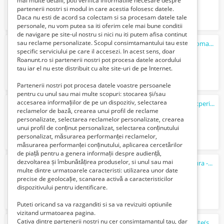
mai multe detalii, poti verifica informatiile necesare despre
partenerii nostri si modul in care acestia folosesc datele.
Daca nu esti de acord sa colectam si sa procesam datele tale
personale, nu vom putea sa iti oferim cele mai bune conditii
de navigare pe site-ul nostru si nici nu iti putem afisa continut
sau reclame personalizate. Scopul consimtamantului tau este
Fabrica de mobila executam mobilier la comanda
specific serviciului pe care il accesezi. In acest sens, doar
1 Lei
Roanunt.ro si partenerii nostri pot procesa datele acordului
tau iar el nu este distribuit cu alte site-uri de pe Internet.
Partenerii nostri pot procesa datele voastre persoanele
pentru cu unul sau mai multe scopuri: stocarea și/sau
accesarea informațiilor de pe un dispozitiv, selectarea
Meserias calificat, cu peste 40 de ani de experienta.
reclamelor de bază, crearea unui profil de reclame
100 Lei
personalizate, selectarea reclamelor personalizate, crearea
unui profil de conținut personalizat, selectarea conținutului
personalizat, măsurarea performanței reclamelor,
măsurarea performanței conținutului, aplicarea cercetărilor
de piață pentru a genera informații despre audiență,
dezvoltarea și îmbunătățirea produselor, si unul sau mai
Atelier confectii metalice si lucrari de sudura -Sediul,Orasul Constanta
multe dintre urmatoarele caracteristi: utilizarea unor date
350 Lei
precise de geolocație, scanarea activă a caracteristicilor
dispozitivului pentru identificare.
Puteti oricand sa va razganditi si sa va revizuiti optiunile
vizitand urmatoarea pagina.
Cativa dintre partenerii nostri nu cer consimtamantul tau, dar
Cumparam Casa in orasul Constanta in rate(sistem ipotecar)