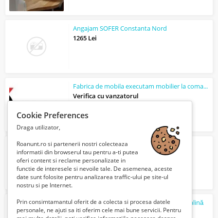
Angajam SOFER Constanta Nord
1265 Lei
Fabrica de mobila executam mobilier la comanda
Verifica cu vanzatorul
Cookie Preferences
Draga utilizator,
Roanunt.ro si partenerii nostri colecteaza
Model online cu sau fara experienta
informatii din browserul tau pentru a-ti putea
3000 Euro €
oferi content si reclame personalizate in
functie de interesele si nevoile tale. De asemenea, aceste
date sunt folosite pentru analizarea traffic-ului pe site-ul
nostru si pe Internet.
Prin consimtamantul oferit de a colecta si procesa datele
Vrei un sport diferit, cool și plin de adrenalină
personale, ne ajuti sa iti oferim cele mai bune servicii. Pentru
Gratuit