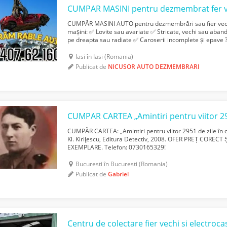
CUMPAR MASINI pentru dezmembrat fer v
CUMPĂR MASINI AUTO pentru dezmembrări sau fier vechi
mașini: ✅ Lovite sau avariate ✅ Stricate, vechi sau aban
pe dreapta sau radiate ✅ Caroserii incomplete și epave ?
Cumpărarea Autoturismelor Stăm la dispoziția dvs. ...
Iasi în Iasi (Romania)
Publicat de
NICUSOR AUTO DEZMEMBRARI
CUMPĂR CARTEA: „Amintiri pentru viitor 2951 de zile în ca
Kl. Kiriţescu, Editura Detectiv, 2008. OFER PREȚ CORE
EXEMPLARE. Telefon: 0730165329!
Bucuresti în Bucuresti (Romania)
Publicat de
Gabriel