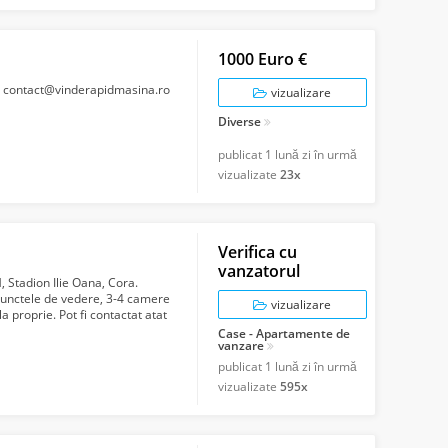
1000 Euro €
l: contact@vinderapidmasina.ro
vizualizare
Diverse
publicat
1 lună zi în urmă
vizualizate
23x
Verifica cu
vanzatorul
 Stadion Ilie Oana, Cora.
e punctele de vedere, 3-4 camere
vizualizare
la proprie. Pot fi contactat atat
Case - Apartamente de
vanzare
publicat
1 lună zi în urmă
vizualizate
595x