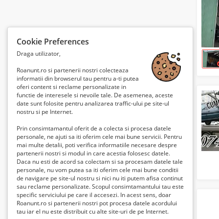
Cookie Preferences
Draga utilizator,
Roanunt.ro si partenerii nostri colecteaza
informatii din browserul tau pentru a-ti putea
oferi content si reclame personalizate in
functie de interesele si nevoile tale. De asemenea, aceste
date sunt folosite pentru analizarea traffic-ului pe site-ul
nostru si pe Internet.
Prin consimtamantul oferit de a colecta si procesa datele
personale, ne ajuti sa iti oferim cele mai bune servicii. Pentru
mai multe detalii, poti verifica informatiile necesare despre
partenerii nostri si modul in care acestia folosesc datele.
Daca nu esti de acord sa colectam si sa procesam datele tale
personale, nu vom putea sa iti oferim cele mai bune conditii
de navigare pe site-ul nostru si nici nu iti putem afisa continut
sau reclame personalizate. Scopul consimtamantului tau este
specific serviciului pe care il accesezi. In acest sens, doar
Roanunt.ro si partenerii nostri pot procesa datele acordului
tau iar el nu este distribuit cu alte site-uri de pe Internet.