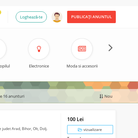
PUBLICAȚI ANUNTUL
Loghează-te
opilul
Electronice
Moda si accesorii
Timp liber si spo
de 16 anunturi
Nou
100 Lei
judet Arad, Bihor, Olt, Dolj.
vizualizare