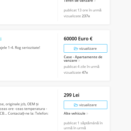
Teren de vanzare
publicat
13 ore în urmă
vizualizate
237x
60000 Euro €
i
jele 1-4. Rog seriozitate!
vizualizare
Case - Apartamente de
vanzare
publicat
4 zile în urmă
vizualizate
47x
299 Lei
se, originale jcb, OEM și
vizualizare
 -ceas ore -ceas temperatura -
B... Contactați-ne la: Telefon:
Alte vehicule
publicat
1 săptămână în
urmă în urmă