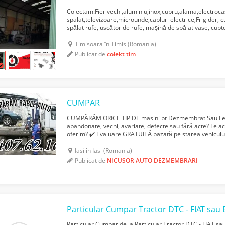
Colectam:Fier vechi,aluminiu,inox,cupru,alama,electroca
spalat,televizoare,microunde,cabluri electrice,Frigider,
spălat rufe, uscător de rufe, mașină de spălat vase, cuptor 
cu gaz, cuptor cu convecție, mixer, blender, pră...
Timisoara în Timis (Romania)
Publicat de
colekt tim
CUMPAR
CUMPĂRĂM ORICE TIP DE masini pt Dezmembrat Sau Fer 
abandonate, vechi, avariate, defecte sau fără acte? Le ac
oferim? ✔️ Evaluare GRATUITĂ bazată pe starea vehiculului
loc – fără așteptări! ✔️ Transport GRATUIT, oriunde te afl.
Iasi în Iasi (Romania)
Publicat de
NICUSOR AUTO DEZMEMBRARI
Particular Cumpar de la Particular Tractor DTC - FIAT sa