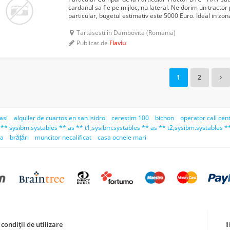
cardanul sa fie pe mijloc, nu lateral. Ne dorim un tractor 
particular, bugetul estimativ este 5000 Euro. Ideal in z
Pub
Tartasesti în Dambovita (Romania)
Publicat de
Flaviu
1
2
asi
alquiler de cuartos en san isidro
cerestim 100
bichon
operator call cent
 ** sysibm.systables ** as ** t1,sysibm.systables ** as ** t2,sysibm.systables **
ca
brățări
muncitor necalificat
casa ocnele mari
condiții de utilizare
I