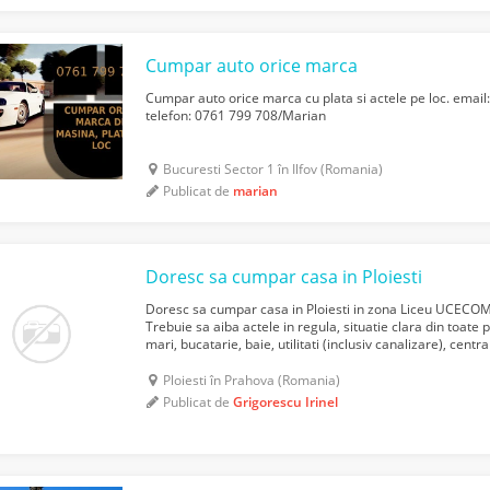
Cumpar auto orice marca
Cumpar auto orice marca cu plata si actele pe loc. emai
telefon: 0761 799 708/Marian
Bucuresti Sector 1 în Ilfov (Romania)
Publicat de
marian
Doresc sa cumpar casa in Ploiesti
Doresc sa cumpar casa in Ploiesti in zona Liceu UCECOM,
Trebuie sa aiba actele in regula, situatie clara din toat
mari, bucatarie, baie, utilitati (inclusiv canalizare), centra
de catre proprietari cat si de ca...
Ploiesti în Prahova (Romania)
Publicat de
Grigorescu Irinel