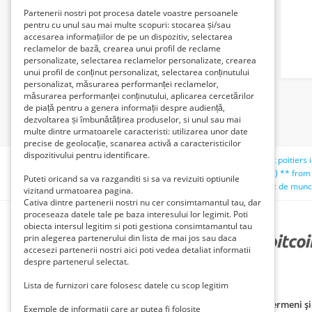
Partenerii nostri pot procesa datele voastre persoanele
pentru cu unul sau mai multe scopuri: stocarea și/sau
accesarea informațiilor de pe un dispozitiv, selectarea
reclamelor de bază, crearea unui profil de reclame
personalizate, selectarea reclamelor personalizate, crearea
unui profil de conținut personalizat, selectarea conținutului
personalizat, măsurarea performanței reclamelor,
măsurarea performanței conținutului, aplicarea cercetărilor
de piață pentru a genera informații despre audiență,
dezvoltarea și îmbunătățirea produselor, si unul sau mai
multe dintre urmatoarele caracteristi: utilizarea unor date
precise de geolocație, scanarea activă a caracteristicilor
dispozitivului pentru identificare.
Căutări recente:
cumpăr ceasuri
inchiriez apartament poitiers i
vitel albastru belgian
sex pitești
teno);select ** count(*) ** from
Puteti oricand sa va razganditi si sa va revizuiti optiunile
aparat foto
casa de vinzare 5 camere in macea
ofer loc de mun
vizitand urmatoarea pagina.
Cativa dintre partenerii nostri nu cer consimtamantul tau, dar
proceseaza datele tale pe baza interesului lor legimit. Poti
obiecta intersul legitim si poti gestiona consimtamantul tau
prin alegerea partenerului din lista de mai jos sau daca
PARTENERII NOȘTRI
accesezi partenerii nostri aici poti vedea detaliat informatii
despre partenerul selectat.
Lista de furnizori care folosesc datele cu scop legitim
Politică de confidențialitate
Politica cookie
Termeni și 
Exemple de informatii care ar putea fi folosite