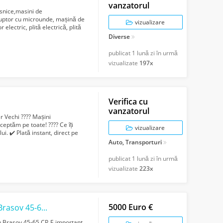
vanzatorul
snice,masini de
 cuptor cu microunde, mașină de
vizualizare
electric, plită electrică, plită
Diverse
publicat
1 lună zi în urmă
vizualizate
197x
Verifica cu
vanzatorul
Vechi ???? Mașini
ceptăm pe toate! ???? Ce îți
vizualizare
. ✔️ Plată instant, direct pe
..
Auto, Transporturi
publicat
1 lună zi în urmă
vizualizate
223x
5000 Euro €
Particular Cumpar Tractor DTC - FIAT sau Brasov 45-65 CP.
u Brasov 45-65 CP. E important