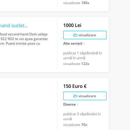
vizualizate
180x
1000 Lei
Cumparam echipamente Horeca second-hand outlet Horeca Bucuresti
ood second hand Detii utilaje
vizualizare
1 922 9O2 te voi ajuta garantat
re. Puteti trimite poze cu
Alte servicii
publicat
1 săptămână în
urmă în urmă
vizualizate
122x
150 Euro €
vizualizare
Diverse
publicat
3 săptămâni în
urmă
vizualizate
70x