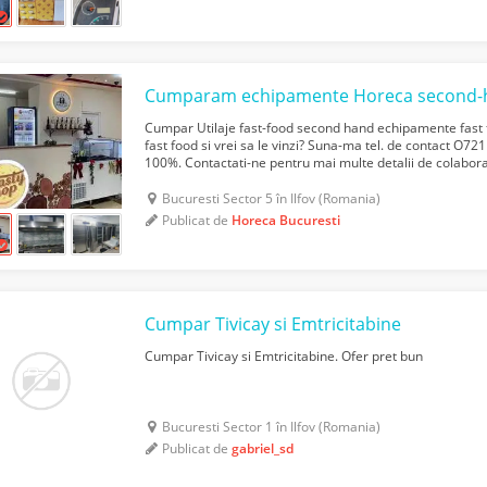
Cumpar Utilaje fast-food second hand echipamente fast f
fast food si vrei sa le vinzi? Suna-ma tel. de contact O72
100%. Contactati-ne pentru mai multe detalii de colabora
produsele si ulterior va vom contacta pent...
Bucuresti Sector 5 în Ilfov (Romania)
Publicat de
Horeca Bucuresti
Cumpar Tivicay si Emtricitabine
Cumpar Tivicay si Emtricitabine. Ofer pret bun
Bucuresti Sector 1 în Ilfov (Romania)
Publicat de
gabriel_sd