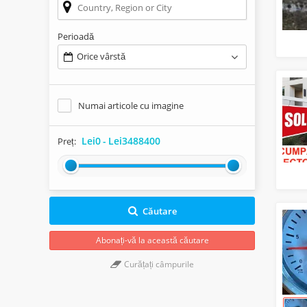
Perioadă
Orice vârstă
Numai articole cu imagine
Lei0
-
Lei3488400
Preț:
Căutare
Abonați-vă la această căutare
Curățați câmpurile