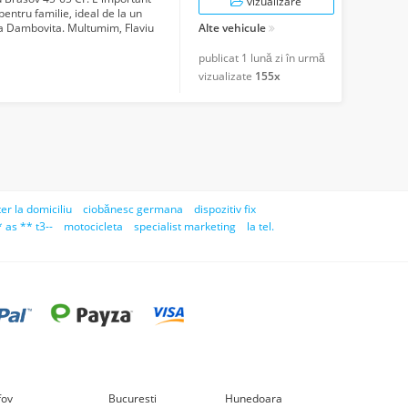
vizualizare
pentru familie, ideal de la un
ona Dambovita. Multumim, Flaviu
Alte vehicule
publicat
1 lună zi în urmă
vizualizate
155x
er la domiciliu
ciobănesc germana
dispozitiv fix
 as ** t3--
motocicleta
specialist marketing
la tel.
lfov
Bucuresti
Hunedoara