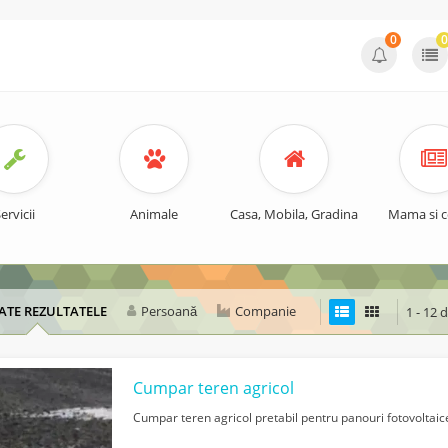
0
0
ervicii
Animale
Casa, Mobila, Gradina
Mama si c
ATE REZULTATELE
Persoană
Companie
1 - 12 
Cumpar teren agricol
Cumpar teren agricol pretabil pentru panouri fotovoltaice 