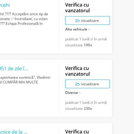
Verifica cu
cehi
vanzatorul
! ???? Acceptăm orice tip de
donate ✅ Incendiate, cu volan
vizualizare
??? Echipa Profesională în
Alte vehicule
publicat
1 lună zi în urmă
vizualizate
199x
Verifica cu
CUMPAR CARTEA „Amintiri pentru viitor 2951 de zile în captivitatea sovietică
vanzatorul
ptivitatea sovietică", Vladimir
CT ȘI CUMPĂR MAI MULTE
vizualizare
Diverse
publicat
1 lună zi în urmă
vizualizate
230x
Verifica cu
Centru de colectare fier vechi si electrocasnice de la domiciliu si la locatie.