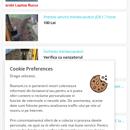
Prestez servicii miniexcavator JCB 1.7 tone
100 Lei
Închiriez miniexcavator
Verifica cu vanzatorul
Cookie Preferences
Draga utilizator,
Roanunt.ro si partenerii nostri colecteaza
Reparatii laptop Bucuresti Instalare windows 11 la domiciliul clientului Service...
informatii din browserul tau pentru a-ti putea
100 Lei
oferi content si reclame personalizate in
functie de interesele si nevoile tale. De asemenea, aceste
date sunt folosite pentru analizarea traffic-ului pe site-ul
nostru si pe Internet.
Prin consimtamantul oferit de a colecta si procesa datele
Service laptop Bucuresti si Ilfov - service PC la domiciliu reparatii monitoare
personale, ne ajuti sa iti oferim cele mai bune servicii. Pentru
100 Lei