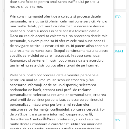
date sunt folosite pentru analizarea traffic-ului pe site-ul
nostru si pe Internet.
Prin consimtamantul oferit de a colecta si procesa datele
ATV KXD MINI BIGGFOOT 001-6'' 125CC AUTOMATIC
personale, ne ajuti sa iti oferim cele mai bune servicii. Pentru
Verifica cu vanzatorul
mai multe detalii, poti verifica informatiile necesare despre
partenerii nostri si modul in care acestia folosesc datele.
Daca nu esti de acord sa colectam si sa procesam datele tale
personale, nu vom putea sa iti oferim cele mai bune conditii
de navigare pe site-ul nostru si nici nu iti putem afisa continut
sau reclame personalizate. Scopul consimtamantului tau este
ATV NITRO RIZZORS 3G7 125CC SEMIAUTOMAT
specific serviciului pe care il accesezi. In acest sens, doar
1699 Euro €
Roanunt.ro si partenerii nostri pot procesa datele acordului
tau iar el nu este distribuit cu alte site-uri de pe Internet.
Partenerii nostri pot procesa datele voastre persoanele
pentru cu unul sau mai multe scopuri: stocarea și/sau
accesarea informațiilor de pe un dispozitiv, selectarea
TV KXD PANZER 001-7 125CC:AUTOMAT
reclamelor de bază, crearea unui profil de reclame
850 Euro €
personalizate, selectarea reclamelor personalizate, crearea
unui profil de conținut personalizat, selectarea conținutului
personalizat, măsurarea performanței reclamelor,
măsurarea performanței conținutului, aplicarea cercetărilor
de piață pentru a genera informații despre audiență,
dezvoltarea și îmbunătățirea produselor, si unul sau mai
ATV NITRO AKP HUMMER 006-RS10 150CC#AUTOMAT
multe dintre urmatoarele caracteristi: utilizarea unor date
2299 Euro €
precise de geolocație, scanarea activă a caracteristicilor