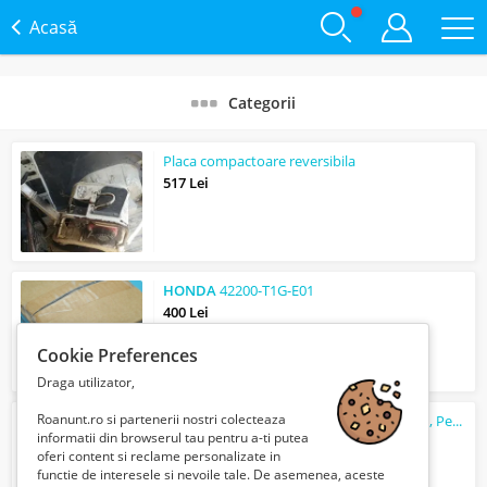
Acasă
Categorii
Placa compactoare reversibila
517 Lei
HONDA
42200-T1G-E01
400 Lei
Cookie Preferences
Draga utilizator,
Roanunt.ro si partenerii nostri colecteaza
Autoturisme (Fiat, Opel, Skoda, Mercedes, Peugeot, Dacia, Jeep)
informatii din browserul tau pentru a-ti putea
19344 Euro €
oferi content si reclame personalizate in
functie de interesele si nevoile tale. De asemenea, aceste