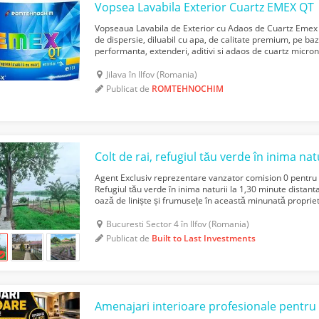
Vopsea Lavabila Exterior Cuartz EMEX QT
Vopseaua Lavabila de Exterior cu Adaos de Cuartz Emex
de dispersie, diluabil cu apa, de calitate premium, pe baz
performanta, extenderi, aditivi si adaos de cuartz microni
duritate deosebita produsului. Se fabric...
Jilava în Ilfov (Romania)
Publicat de
ROMTEHNOCHIM
Agent Exclusiv reprezentare vanzator comision 0 pentru 
Refugiul tău verde în inima naturii la 1,30 minute distan
oază de liniște și frumusețe în această minunată proprie
vânzare cu comision 0 pentru cumprarator! Situată în...
Bucuresti Sector 4 în Ilfov (Romania)
Publicat de
Built to Last Investments