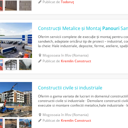
Publicat de
Todoruț
Construcții Metalice și Montaj
Panouri
San
Oferim servicii complete de execuție și montaj pentru con
sandwich, adaptate oricărui tip de proiect – industrial, c
la cheie: Hale industriale, depozite, ferme, ateliere, spa
sandwich pentru pereți și acoperișuri...
Mogosoaia în Ilfov (Romania)
Publicat de
Kremlin Construct
Constructii civile si industriale
Oferim o gama variata de lucrari in domeniul constructiilo
constructii civile si industriale · Demolare constructii civil
executie si montare confectii metalice,hale industriale · In
Realizarea proiectului dumneavoa...
Mogosoaia în Ilfov (Romania)
Publicat de
Kremlin Construct