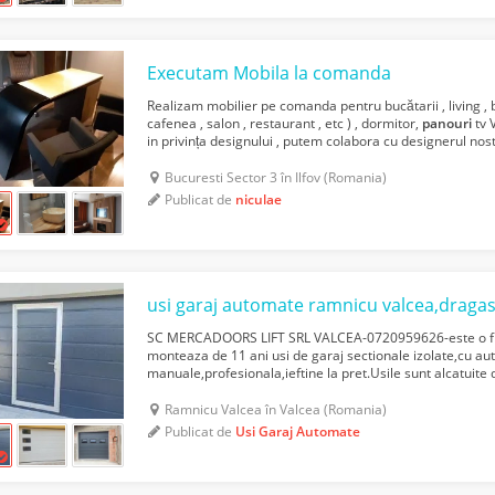
Executam Mobila la comanda
Realizam mobilier pe comanda pentru bucătarii , living , b
cafenea , salon , restaurant , etc ) , dormitor,
panouri
tv 
in privința designului , putem colabora cu designerul nostr
Dumneavoastră. Preluam comenzii in to...
Bucuresti Sector 3 în Ilfov (Romania)
Publicat de
niculae
SC MERCADOORS LIFT SRL VALCEA-0720959626-este o fir
monteaza de 11 ani usi de garaj sectionale izolate,cu a
manuale,profesionala,ieftine la pret.Usile sunt alcatuite
kingspan (olanda)cu grosimea de 4 cm umplute cu spuma
Ramnicu Valcea în Valcea (Romania)
Publicat de
Usi Garaj Automate