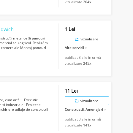
vizualizate
204x
1 Lei
dwich
strucții metalice și
panouri
vizualizare
omercial sau agricol. Realizăm
ții comerciale Montaj
panouri
Alte servicii
publicat
3 zile în urmă
vizualizate
245x
11 Lei
r, cum ar fi : · Executie
vizualizare
e si industriale · Proiectie,
chiriere utilaje de constructii
Constructii, Amenajari
publicat
3 zile în urmă
vizualizate
141x