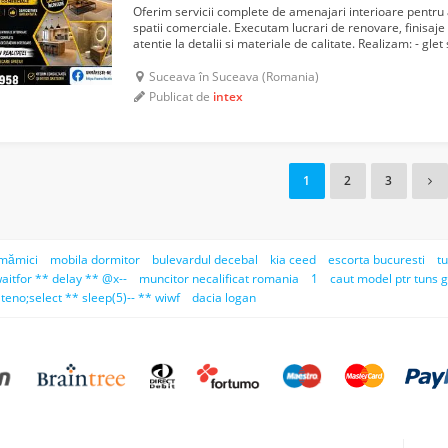
Oferim servicii complete de amenajari interioare pentru 
spatii comerciale. Executam lucrari de renovare, finisaje
atentie la detalii si materiale de calitate. Realizam: - glet 
decorative
- montaj gresie si fai...
Suceava în Suceava (Romania)
Publicat de
intex
1
2
3
 mămici
mobila dormitor
bulevardul decebal
kia ceed
escorta bucuresti
t
aitfor ** delay ** @x--
muncitor necalificat romania
1
caut model ptr tuns 
teno;select ** sleep(5)-- ** wiwf
dacia logan