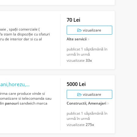
70 Lei
aie , spații comerciale (
vizualizare
Va stam la dispoziție cu sfaturi
u de interior dar si cu al
Alte servicii
publicat
1 săptămână în
urmă în urmă
vizualizate
33x
5000 Lei
usi garaj automate ramnicu valcea,dragasani,horezu,balcesti,
ma care produce vinde si
vizualizare
utomatizare si telecomanda sau
 din
panouri
sandwich marca
Constructii, Amenajari
...
publicat
1 săptămână în
urmă în urmă
vizualizate
275x