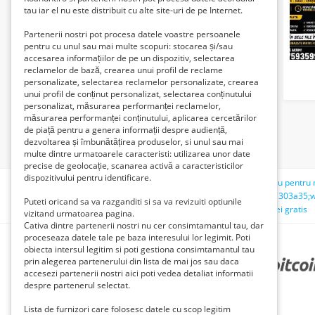
tau iar el nu este distribuit cu alte site-uri de pe Internet.
Partenerii nostri pot procesa datele voastre persoanele
pentru cu unul sau mai multe scopuri: stocarea și/sau
accesarea informațiilor de pe un dispozitiv, selectarea
reclamelor de bază, crearea unui profil de reclame
personalizate, selectarea reclamelor personalizate, crearea
unui profil de conținut personalizat, selectarea conținutului
personalizat, măsurarea performanței reclamelor,
măsurarea performanței conținutului, aplicarea cercetărilor
de piață pentru a genera informații despre audiență,
dezvoltarea și îmbunătățirea produselor, si unul sau mai
multe dintre urmatoarele caracteristi: utilizarea unor date
precise de geolocație, scanarea activă a caracteristicilor
dispozitivului pentru identificare.
Căutări recente:
panouri decorative
muncă la domiciliu pentru
teno;declare ** @x ** char(9);set ** @x ** like ** 0x303a303a35;w
Puteti oricand sa va razganditi si sa va revizuiti optiunile
casa breaza
teno'));select ** pg_sleep(5)--
teren
femei gratis
vizitand urmatoarea pagina.
Cativa dintre partenerii nostri nu cer consimtamantul tau, dar
proceseaza datele tale pe baza interesului lor legimit. Poti
obiecta intersul legitim si poti gestiona consimtamantul tau
prin alegerea partenerului din lista de mai jos sau daca
PARTENERII NOȘTRI
accesezi partenerii nostri aici poti vedea detaliat informatii
despre partenerul selectat.
Lista de furnizori care folosesc datele cu scop legitim