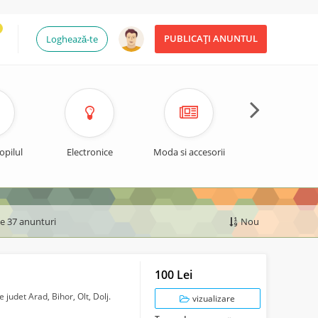
PUBLICAȚI ANUNTUL
Loghează-te
opilul
Electronice
Moda si accesorii
Timp liber si spo
de 37 anunturi
Nou
100 Lei
e judet Arad, Bihor, Olt, Dolj.
vizualizare