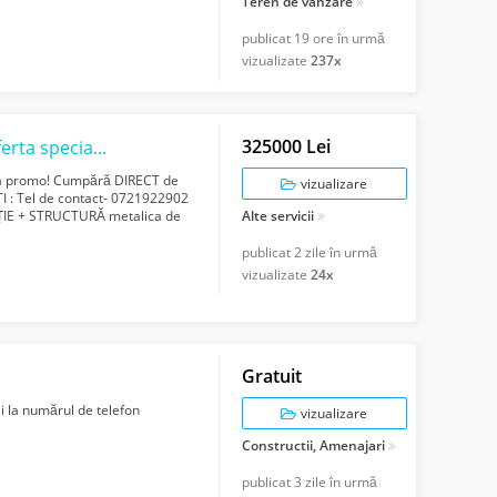
Teren de vanzare
publicat
19 ore în urmă
vizualizate
237x
325000 Lei
HALA NOUA si teren vanzare Domnesti -oferta speciala!
ta promo! Cumpără DIRECT de
vizualizare
: Tel de contact- 0721922902
IE + STRUCTURĂ metalica de
Alte servicii
 DIMENSIUNI TE...
publicat
2 zile în urmă
vizualizate
24x
Gratuit
ii la numărul de telefon
vizualizare
Constructii, Amenajari
publicat
3 zile în urmă