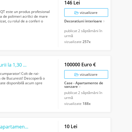
146 Lei
 QT este un produs profesional
vizualizare
a de polimeri acrilici de mare
zat, cu rolul de a conferi o
Decoratiuni interioare
publicat
2 săptămâni în
urmă
vizualizate
257x
100000 Euro €
Colt de rai, refugiul tău verde în inima naturii la 1,30 min de Bucuresti
cumparator! Colt de rai-
vizualizare
ta de Bucuresti! Descoperă o
tate disponibilă acum spre
Case - Apartamente de
vanzare
publicat
2 săptămâni în
urmă
vizualizate
188x
10 Lei
Amenajari interioare profesionale pentru apartamente, case si spatii comerciale