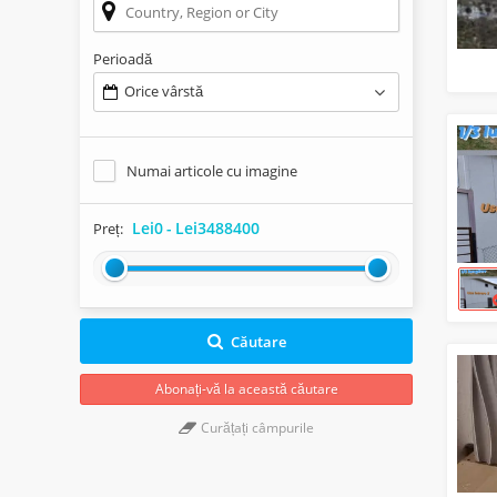
Perioadă
Orice vârstă
Numai articole cu imagine
Lei0
-
Lei3488400
Preț:
Căutare
Abonați-vă la această căutare
Curățați câmpurile