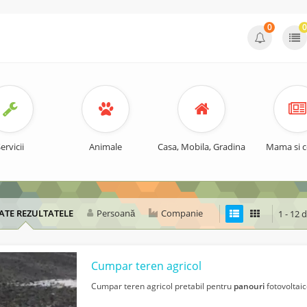
0
0
ervicii
Animale
Casa, Mobila, Gradina
Mama si c
ATE REZULTATELE
Persoană
Companie
1 - 12 
Cumpar teren agricol
Cumpar teren agricol pretabil pentru
panouri
fotovoltaic