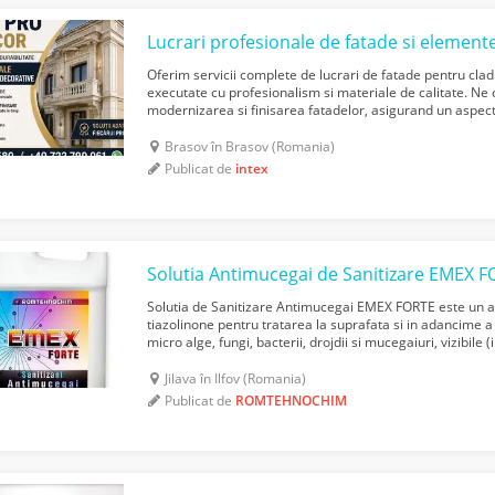
Lucrari profesionale de fatade si element
Oferim servicii complete de lucrari de fatade pentru cladi
executate cu profesionalism si materiale de calitate. N
modernizarea si finisarea fatadelor, asigurand un aspect e
timp. De asemenea, producem si montam elem...
Brasov în Brasov (Romania)
Publicat de
intex
Solutia Antimucegai de Sanitizare EMEX 
Solutia de Sanitizare Antimucegai EMEX FORTE este un 
tiazolinone pentru tratarea la suprafata si in adancime 
micro alge, fungi, bacterii, drojdii si mucegaiuri, vizibile
igrasie) sau nu, inaintea aplicarii de vopsele lavabi...
Jilava în Ilfov (Romania)
Publicat de
ROMTEHNOCHIM