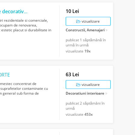
10 Lei
e
decorative
pentru constructii - fatad...
ri rezidentiale si comerciale,
vizualizare
e ocupam de renovarea,
stetic placut si durabilitate in
Constructii, Amenajari
publicat
1 săptămână în
urmă în urmă
vizualizate
19x
63 Lei
FORTE
amestec concentrat de
vizualizare
a suprafetelor contaminate cu
 (in general sub forma de
Decoratiuni interioare
publicat
2 săptămâni în
urmă
vizualizate
453x