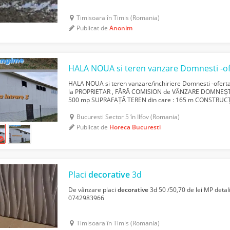
Timisoara în Timis (Romania)
Publicat de
Anonim
HALA NOUA si teren vanzare/inchiriere Domnesti -ofer
la PROPRIETAR , FĂRĂ COMISION de VÂNZARE DOMNEȘTI 
500 mp SUPRAFAȚĂ TEREN din care : 165 m CONSTRUCȚ
ETAJ în SUPRAFAȚĂ de 49 m SUP. TOTALĂ TEREN = 500 m
Bucuresti Sector 5 în Ilfov (Romania)
Publicat de
Horeca Bucuresti
Placi
decorative
3d
De vânzare placi
decorative
3d 50 /50,70 de lei MP detal
0742983966
Timisoara în Timis (Romania)