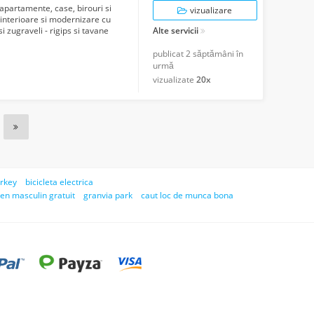
apartamente, case, birouri si
vizualizare
 interioare si modernizare cu
si zugraveli - rigips si tavane
Alte servicii
publicat
2 săptămâni în
urmă
vizualizate
20x
urkey
bicicleta electrica
gen masculin gratuit
granvia park
caut loc de munca bona