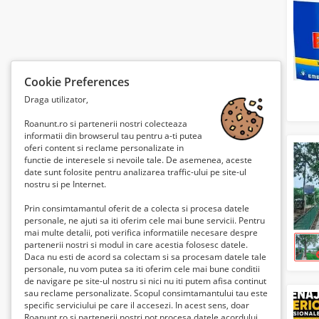
Cookie Preferences
Draga utilizator,
Roanunt.ro si partenerii nostri colecteaza
informatii din browserul tau pentru a-ti putea
oferi content si reclame personalizate in
functie de interesele si nevoile tale. De asemenea, aceste
date sunt folosite pentru analizarea traffic-ului pe site-ul
nostru si pe Internet.
Prin consimtamantul oferit de a colecta si procesa datele
personale, ne ajuti sa iti oferim cele mai bune servicii. Pentru
mai multe detalii, poti verifica informatiile necesare despre
partenerii nostri si modul in care acestia folosesc datele.
Daca nu esti de acord sa colectam si sa procesam datele tale
personale, nu vom putea sa iti oferim cele mai bune conditii
de navigare pe site-ul nostru si nici nu iti putem afisa continut
sau reclame personalizate. Scopul consimtamantului tau este
specific serviciului pe care il accesezi. In acest sens, doar
Roanunt.ro si partenerii nostri pot procesa datele acordului