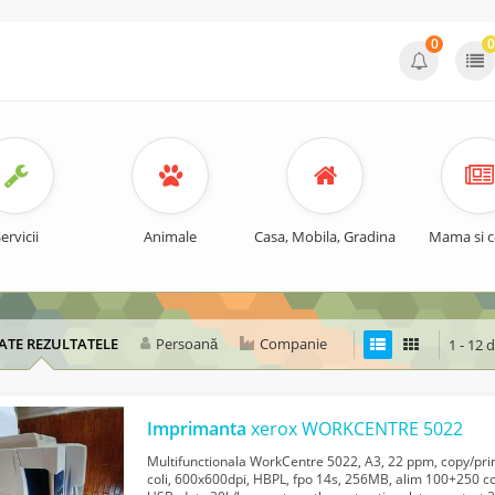
0
0
ervicii
Animale
Casa, Mobila, Gradina
Mama si c
ATE REZULTATELE
Persoană
Companie
1 - 12 
Imprimanta
xerox WORKCENTRE 5022
Multifunctionala WorkCentre 5022, A3, 22 ppm, copy/pri
coli, 600x600dpi, HBPL, fpo 14s, 256MB, alim 100+250 c