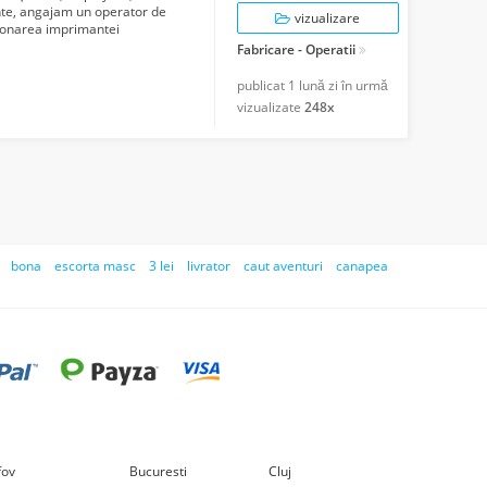
nte, angajam un operator de
vizualizare
tionarea imprimantei
o...
Fabricare - Operatii
publicat
1 lună zi în urmă
vizualizate
248x
bona
escorta masc
3 lei
livrator
caut aventuri
canapea
lfov
Bucuresti
Cluj