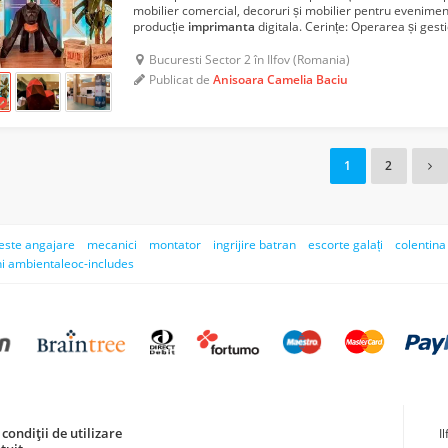
mobilier comercial, decoruri și mobilier pentru evenime
producție
imprimanta
digitala. Cerințe: Operarea și ges
industriale pentru tipărirea pe carton conform standardel
Bucuresti Sector 2 în Ilfov (Romania)
Publicat de
Anisoara Camelia Baciu
1
2
peste angajare
mecanici
montator
ingrijire batran
escorte galați
colentina
ni ambientaleoc-includes
condiții de utilizare
I