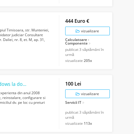
444 Euro €
iul Timisoara, str. Munteniei,
vizualizare
hidator judiciar Consultant
 Daliei, nr. 8, et. M, ap. 31,
Calculatoare -
Componente
publicat
3 săptămâni în
urmă
vizualizate
205x
100 Lei
Service Laptop Reparatii PC Instalare Windows la domiciliu in Bucuresti si Ilfov
 experienta din anul 2008
vizualizare
, reinstalare, configurare si
ciliul dv. pe loc cu preturi
Servicii IT
publicat
3 săptămâni în
urmă
vizualizate
113x