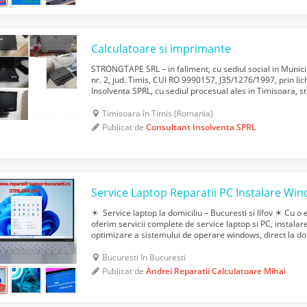
Calculatoare si imprimante
STRONGTAPE SRL – in faliment, cu sediul social in Municip
nr. 2, jud. Timis, CUI RO 9990157, J35/1276/1997, prin lic
Insolventa SPRL, cu sediul procesual ales in Timisoara, str.
jud. Timis, inregistrata in RFO II ...
Timisoara în Timis (Romania)
Publicat de
Consultant Insolventa SPRL
☀ Service laptop la domiciliu – Bucuresti si Ilfov ☀ Cu o
oferim servicii complete de service laptop si PC, instalare
optimizare a sistemului de operare windows, direct la domi
fixe, fara batai de cap sau deplasari in...
Bucuresti în Bucuresti
Publicat de
Andrei Reparatii Calculatoare Mihai