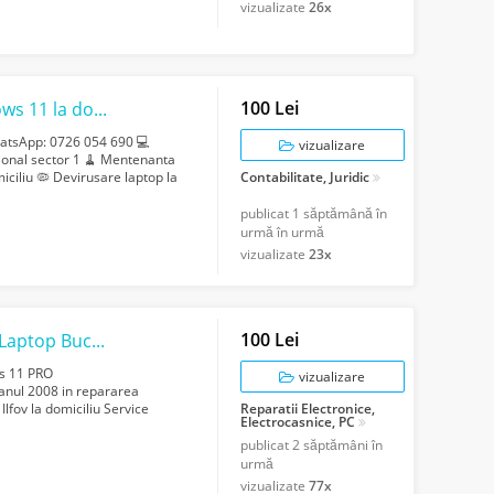
vizualizate
26x
100 Lei
Reparatii laptop Bucuresti Instalare windows 11 la domiciliul clientului Service...
WhatsApp: 0726 054 690 💻
vizualizare
esional sector 1 🧹 Mentenanta
miciliu 🦠 Devirusare laptop la
Contabilitate, Juridic
publicat
1 săptămână în
urmă în urmă
vizualizate
23x
100 Lei
Instalare Windows 11 la domiciliu Service Laptop Bucuresti Reparatii calculatoar...
ws 11 PRO
vizualizare
 anul 2008 in repararea
Ilfov la domiciliu Service
Reparatii Electronice,
Electrocasnice, PC
 monit...
publicat
2 săptămâni în
urmă
vizualizate
77x