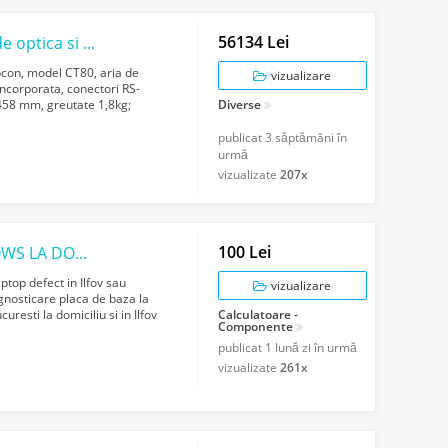
56134 Lei
Pachet bunuri mobile specifice activitatii de optica si optometrie
con, model CT80, aria de
vizualizare
ncorporata, conectori RS-
458 mm, greutate 1,8kg;
Diverse
aterial plastic,...
publicat
3 săptămâni în
urmă
vizualizate
207x
100 Lei
SERVICE PC BUCURESTI INSTALARE WINDOWS LA DOMICILIU SERVICE LAPTOP BUCURESTI
ptop defect in Ilfov sau
vizualizare
agnosticare placa de baza la
resti la domiciliu si in Ilfov
Calculatoare -
Componente
publicat
1 lună zi în urmă
vizualizate
261x