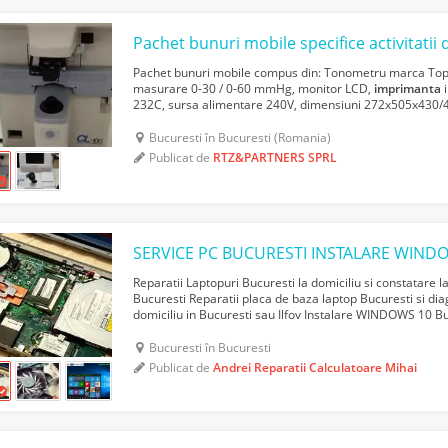
Pachet bunuri mobile compus din: Tonometru marca Top
masurare 0-30 / 0-60 mmHg, monitor LCD,
imprimanta
i
232C, sursa alimentare 240V, dimensiuni 272x505x430/
Lensmetru automat marca Topcon, model CT100, carcasa m
Bucuresti în Bucuresti (Romania)
Publicat de
RTZ&PARTNERS SPRL
Reparatii Laptopuri Bucuresti la domiciliu si constatare la
Bucuresti Reparatii placa de baza laptop Bucuresti si di
domiciliu in Bucuresti sau Ilfov Instalare WINDOWS 10 Bucu
(windows 11, 7, 8.1, etc.) Service calcula...
Bucuresti în Bucuresti
Publicat de
Andrei Reparatii Calculatoare Mihai