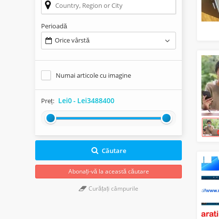
Perioadă
Orice vârstă
Numai articole cu imagine
Lei0
-
Lei3488400
Preț:
Căutare
Abonați-vă la această căutare
Curățați câmpurile