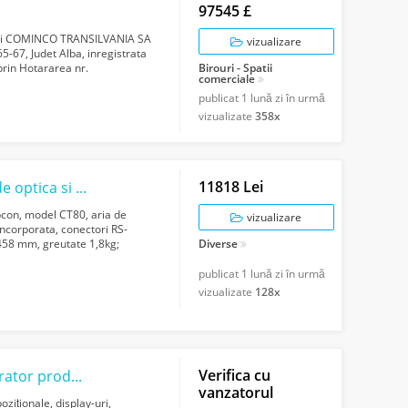
97545 £
toarei COMINCO TRANSILVANIA SA
vizualizare
5-67, Judet Alba, inregistrata
rin Hotararea nr.
Birouri - Spatii
comerciale
..
publicat
1 lună zi în urmă
vizualizate
358x
11818 Lei
Pachet bunuri mobile specifice activitatii de optica si optometrie!!!
con, model CT80, aria de
vizualizare
ncorporata, conectori RS-
458 mm, greutate 1,8kg;
Diverse
aterial plastic,...
publicat
1 lună zi în urmă
vizualizate
128x
Verifica cu
Firma localizata in București angajam operator producție
imprimanta
digitala cu ...
vanzatorul
ziționale, display-uri,