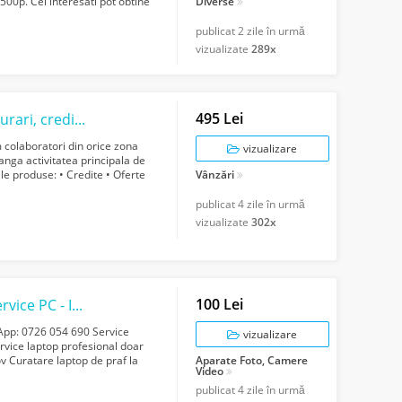
500p. Cei interesati pot obtine
Diverse
publicat
2 zile în urmă
vizualizate
289x
495 Lei
Cautam colaboratori pentru brokeraj asigurari, credite, pensii, oferte de vacant...
colaboratori din orice zona
vizualizare
anga activitatea principala de
le produse: • Credite • Oferte
Vânzări
publicat
4 zile în urmă
vizualizate
302x
100 Lei
Reparatii laptop Bucuresti la domiciliu - Service PC - Instalare Windows 11
sApp: 0726 054 690 Service
vizualizare
Service laptop profesional doar
ov Curatare laptop de praf la
Aparate Foto, Camere
Video
publicat
4 zile în urmă