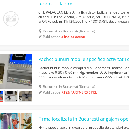
teren cu cladire
C.I.I. PALACEAN Livia Alina lichidator judiciar al debi
cu sediul in Loc. Abrud, Oraş Abrud, Str. DETUNATA, Nr. 6
la ONRC sub nr. J1/129/2001, CIF 13813781, desemnata p
61/24.02.2021 pronuntata in dosarul nr. 4042/107/2014 .
Bucuresti în Bucuresti (Romania)
Publicat de
alina palacean
Pachet bunuri mobile compus din: Tonometru marca Top
masurare 0-30 / 0-60 mmHg, monitor LCD,
imprimanta
i
232C, sursa alimentare 240V, dimensiuni 272x505x430/
Lensmetru automat marca Topcon, model CT100, carcasa m
Bucuresti în Bucuresti (Romania)
Publicat de
RTZ&PARTNERS SPRL
Firma specializata in crearea si producția de standuri expo