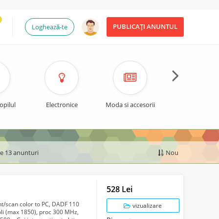
PUBLICAȚI ANUNTUL
Loghează-te
opilul
Electronice
Moda si accesorii
Timp liber si spo
de 13 anunturi
Nou
528 Lei
nt/scan color to PC, DADF 110
vizualizare
oli (max 1850), proc 300 MHz,