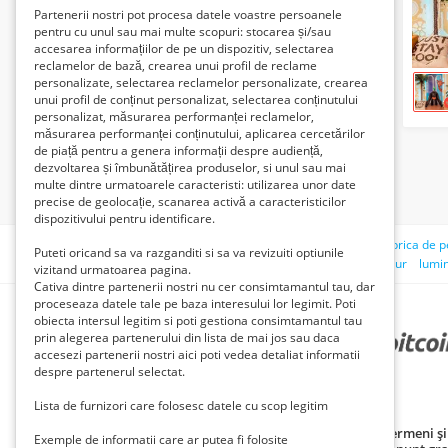
Partenerii nostri pot procesa datele voastre persoanele
pentru cu unul sau mai multe scopuri: stocarea și/sau
accesarea informațiilor de pe un dispozitiv, selectarea
reclamelor de bază, crearea unui profil de reclame
personalizate, selectarea reclamelor personalizate, crearea
unui profil de conținut personalizat, selectarea conținutului
personalizat, măsurarea performanței reclamelor,
măsurarea performanței conținutului, aplicarea cercetărilor
de piață pentru a genera informații despre audiență,
dezvoltarea și îmbunătățirea produselor, si unul sau mai
multe dintre urmatoarele caracteristi: utilizarea unor date
precise de geolocație, scanarea activă a caracteristicilor
dispozitivului pentru identificare.
Căutări recente:
imprimanta
pat dormitor
pisici
fabrica de 
Puteti oricand sa va razganditi si sa va revizuiti optiunile
obregia
detector de metal
lucrez de acasă
agent de cur
lumi
vizitand urmatoarea pagina.
Cativa dintre partenerii nostri nu cer consimtamantul tau, dar
proceseaza datele tale pe baza interesului lor legimit. Poti
obiecta intersul legitim si poti gestiona consimtamantul tau
prin alegerea partenerului din lista de mai jos sau daca
PARTENERII NOȘTRI
accesezi partenerii nostri aici poti vedea detaliat informatii
despre partenerul selectat.
Lista de furnizori care folosesc datele cu scop legitim
Politică de confidențialitate
Politica cookie
Termeni și 
Exemple de informatii care ar putea fi folosite