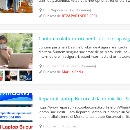
USB, duty 20k/luna, retea ethernet optional, toner start 2
informatii suplimentare la telefon 0726178...
Cluj-Napoca în Cluj (Romania)
Publicat de
RTZ&PARTNERS SPRL
Suntem parteneri Destine Broker de Asigurare si cautam 
din tara. Suntem singura societate de pe piata unde, pe l
intermediere in asigurari, puteti intermedia si urmatoare
de vacanta • Imobiliare • Pensii private ...
Bucuresti în Bucuresti (Romania)
Publicat de
Marius Radu
https://www.reparatii-laptop-bucuresti.ro Telefon/What
laptop Bucuresti – Ilfov Reparatii laptopuri la domiciliu 
la domiciliul clientului Mentenanta laptop Bucuresti si Ilf
domiciliu Devirusare laptop si instalare...
Bucuresti în Bucuresti