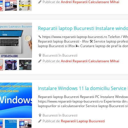
Publicat de
Andrei Reparatii Calculatoare Mihai
🔧 https://www.reparatii-laptop-bucuresti.ro Telefon / 
Reparatii laptop Bucuresti - Ilfov 🛠️ Service laptop prof
laptop Bucuresti si Ilfov 🌬️ Curatare laptop de praf la do
domiciliu 🔩 Inlocuire componente defecte la l...
Bucuresti în Bucuresti
Publicat de
Andrei Reparatii Calculatoare Mihai
Reparatii laptop Bucuresti Reparatii PC Instalare Windo
https://www.reparatii-laptop-bucuresti.ro Experienta din
laptopurilor si calculatoarelor Service laptop Bucuresti si 
calculatoare la domiciliu in sector 1, 2, 3, 4, 5, 6 Reparatii
Bucuresti în Bucuresti
Publicat de
Reparatii Laptop Bucuresti