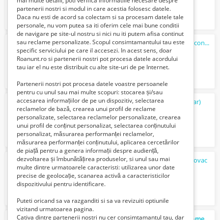
mai multe detalii, poti verifica informatiile necesare despre
partenerii nostri si modul in care acestia folosesc datele.
Daca nu esti de acord sa colectam si sa procesam datele tale
personale, nu vom putea sa iti oferim cele mai bune conditii
de navigare pe site-ul nostru si nici nu iti putem afisa continut
sau reclame personalizate. Scopul consimtamantului tau este
Persoana fizica vand ap. 2 camere,Craiter,confort 1,semimobilat si utilat(52mp+b...
specific serviciului pe care il accesezi. In acest sens, doar
66000 Euro €
Roanunt.ro si partenerii nostri pot procesa datele acordului
tau iar el nu este distribuit cu alte site-uri de pe Internet.
Partenerii nostri pot procesa datele voastre persoanele
pentru cu unul sau mai multe scopuri: stocarea și/sau
accesarea informațiilor de pe un dispozitiv, selectarea
Închiriere
apartament
3 camere (particular)
reclamelor de bază, crearea unui profil de reclame
600 Euro €
personalizate, selectarea reclamelor personalizate, crearea
unui profil de conținut personalizat, selectarea conținutului
personalizat, măsurarea performanței reclamelor,
măsurarea performanței conținutului, aplicarea cercetărilor
de piață pentru a genera informații despre audiență,
dezvoltarea și îmbunătățirea produselor, si unul sau mai
Apartament
2 camere, zona rond baba novac
multe dintre urmatoarele caracteristi: utilizarea unor date
87000 Euro €
precise de geolocație, scanarea activă a caracteristicilor
dispozitivului pentru identificare.
Puteti oricand sa va razganditi si sa va revizuiti optiunile
vizitand urmatoarea pagina.
Cativa dintre partenerii nostri nu cer consimtamantul tau, dar
De inchiriat: Probabil cel mai mare
apartament
cu 