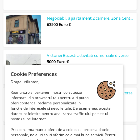
Negociabil,
apartament
2 camere, Zona Centrala - 15 Noiembire.
63500 Euro €
Victoriei Buzesti activitati comerciale diverse
5000 Euro €
Cookie Preferences
Draga utilizator,
Roanunt.ro si partenerii nostri colecteaza
Parc Bazilescu- Bucureștii Noi activitati diverse
informatii din browserul tau pentru a-ti putea
2150 Euro €
oferi content si reclame personalizate in
functie de interesele si nevoile tale. De asemenea, aceste
date sunt folosite pentru analizarea traffic-ului pe site-ul
nostru si pe Internet.
Prin consimtamantul oferit de a colecta si procesa datele
Inchiriere
imobil birouri - hala
personale, ne ajuti sa iti oferim cele mai bune servicii. Pentru
5 Euro €