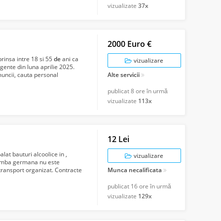
vizualizate
37x
2000 Euro €
rinsa intre 18 si 55
de
ani ca
vizualizare
gente din luna aprilie 2025.
muncii, cauta personal
Alte servicii
publicat
8 ore în urmă
vizualizate
113x
12 Lei
alat bauturi alcoolice in ,
vizualizare
 limba germana nu este
 transport organizat. Contracte
Munca necalificata
publicat
16 ore în urmă
vizualizate
129x