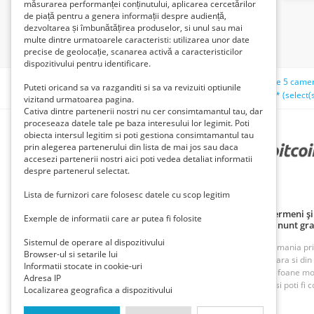
măsurarea performanței conținutului, aplicarea cercetărilor
de piață pentru a genera informații despre audiență,
dezvoltarea și îmbunătățirea produselor, si unul sau mai
multe dintre urmatoarele caracteristi: utilizarea unor date
precise de geolocație, scanarea activă a caracteristicilor
dispozitivului pentru identificare.
Căutări recente:
loc de munca
tiguan
casa de vinzare 5 came
Puteti oricand sa va razganditi si sa va revizuiti optiunile
escorte lux
vrsta maxima
teno'));(select ** * ** from ** (select
vizitand urmatoarea pagina.
Cativa dintre partenerii nostri nu cer consimtamantul tau, dar
proceseaza datele tale pe baza interesului lor legimit. Poti
obiecta intersul legitim si poti gestiona consimtamantul tau
prin alegerea partenerului din lista de mai jos sau daca
PARTENERII NOȘTRI
accesezi partenerii nostri aici poti vedea detaliat informatii
despre partenerul selectat.
Lista de furnizori care folosesc datele cu scop legitim
Politică de confidențialitate
Politica cookie
Termeni și 
Exemple de informatii care ar putea fi folosite
Principii de publicare anunț gratuit
Cum adaug anunt gra
Sistemul de operare al dispozitivului
ROAnunt este o platforma de vanzare si cumparare din Romania prin an
Browser-ul si setarile lui
oferte foarte bune din Bucuresti, Iasi, Cluj, Craiova, Timisoara si di
Informatii stocate in cookie-uri
imobiliare, inchirieri imobiliare, vanzari case, terenuri, telefoane m
Adresa IP
munca. Cu ROAnunt adaugi anunturi gratuite foarte rapid si poti fi co
Localizarea geografica a dispozitivului
Contact