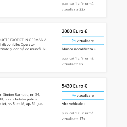
publicat
1 zi în urmă
vizualizate
22x
2000 Euro €
UCTE EXOTICE ÎN GERMANIA.
vizualizare
i disponibile: Operator
ozitate și dorință
de
muncă -Nu
Munca necalificata
o...
publicat
1 zi în urmă
vizualizate
0x
5430 Euro €
r. Simion Barnutiu, nr. 34,
vizualizare
, prin lichidator judiciar
ei, nr. 8, et. M, ap. 31, jud.
Alte vehicule
publicat
1 zi în urmă
vizualizate
17x