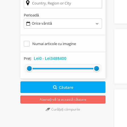
Perioadă
Orice vârstă
Numai articole cu imagine
Lei0
-
Lei3488400
Preț:
Căutare
Abonați-vă la această căutare
Curățați câmpurile