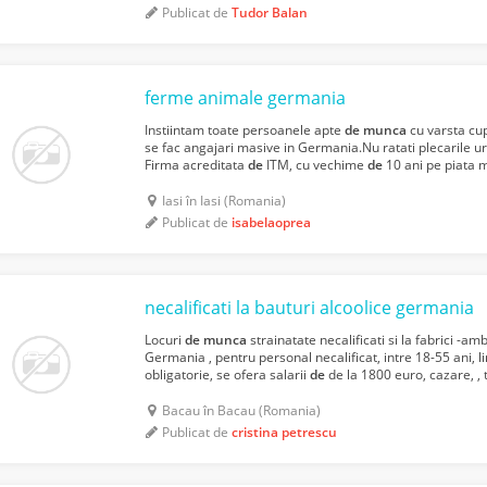
Publicat de
Tudor Balan
ferme animale germania
Instiintam toate persoanele apte
de
munca
cu varsta cup
se fac angajari masive in Germania.Nu ratati plecarile ur
Firma acreditata
de
ITM, cu vechime
de
10 ani pe piata 
necalificat in domeniul zootehnic la ferme
de
iepu...
Iasi în Iasi (Romania)
Publicat de
isabelaoprea
necalificati la bauturi alcoolice germania
Locuri
de
munca
strainatate necalificati si la fabrici -amb
Germania , pentru personal necalificat, intre 18-55 ani,
obligatorie, se ofera salarii
de
de la 1800 euro, cazare, ,
prin fortele
de
munca
din strainatate, anga...
Bacau în Bacau (Romania)
Publicat de
cristina petrescu