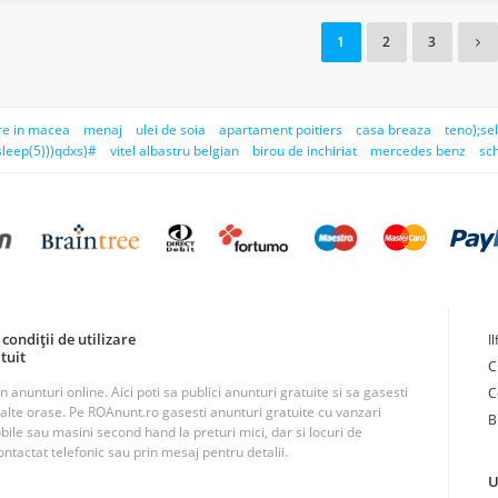
1
2
3
re in macea
menaj
ulei de soia
apartament poitiers
casa breaza
teno);se
(sleep(5)))qdxs)#
vitel albastru belgian
birou de inchiriat
mercedes benz
sc
condiții de utilizare
I
tuit
C
unturi online. Aici poti sa publici anunturi gratuite si sa gasesti
C
n alte orase. Pe ROAnunt.ro gasesti anunturi gratuite cu vanzari
B
obile sau masini second hand la preturi mici, dar si locuri de
ntactat telefonic sau prin mesaj pentru detalii.
U