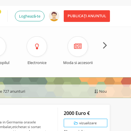
PUBLICAȚI ANUNTUL
Loghează-te
opilul
Electronice
Moda si accesorii
Timp liber si spo
de 727 anunturi
Nou
2000 Euro €
pa in Germania orasele
vizualizare
mbalat,etichetat si sortat