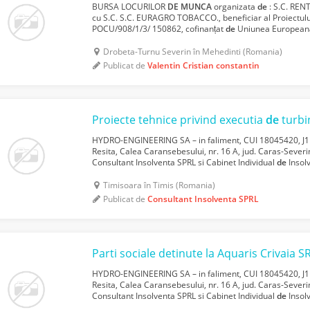
BURSA LOCURILOR
DE
MUNCA
organizata
de
: S.C. REN
cu S.C. S.C. EURAGRO TOBACCO., beneficiar al Proiectului
POCU/908/1/3/ 150862, cofinanțat
de
Uniunea Europeană 
de
Investiții Europene, prin Programul Operațional Capital
Drobeta-Turnu Severin în Mehedinti (Romania)
Publicat de
Valentin Cristian constantin
Proiecte tehnice privind executia
de
turbine 
HYDRO-ENGINEERING SA – in faliment, CUI 18045420, J11
Resita, Calea Caransebesului, nr. 16 A, jud. Caras-Severin,
Consultant Insolventa SPRL si Cabinet Individual
de
Insol
licitatie publica deschisa, cu strigare, pentru ...
Timisoara în Timis (Romania)
Publicat de
Consultant Insolventa SPRL
Parti sociale detinute la Aquaris Crivaia S
HYDRO-ENGINEERING SA – in faliment, CUI 18045420, J11
Resita, Calea Caransebesului, nr. 16 A, jud. Caras-Severin,
Consultant Insolventa SPRL si Cabinet Individual
de
Insol
licitatie publica deschisa, cu strigare, pentru vanza...