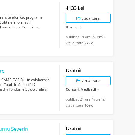
4133 Lei
trală telefonică, programe
vizualizare
t obtine informatii
 www.rtz.ro. Bunurile se
Diverse
publicat
19 ore în urmă
vizualizate
272x
Gratuit
re
T CAMP RV S.R.L. in colaborare
vizualizare
 „Youth In Action!” ID
din Fondurile Structurale și
Cursuri, Meditatii
...
publicat
21 ore în urmă
vizualizate
169x
Gratuit
urnu Severin