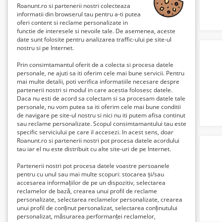
Roanunt.ro si partenerii nostri colecteaza
informatii din browserul tau pentru a-ti putea
oferi content si reclame personalizate in
functie de interesele si nevoile tale. De asemenea, aceste
date sunt folosite pentru analizarea traffic-ului pe site-ul
nostru si pe Internet.
Prin consimtamantul oferit de a colecta si procesa datele
personale, ne ajuti sa iti oferim cele mai bune servicii. Pentru
mai multe detalii, poti verifica informatiile necesare despre
partenerii nostri si modul in care acestia folosesc datele.
Daca nu esti de acord sa colectam si sa procesam datele tale
personale, nu vom putea sa iti oferim cele mai bune conditii
de navigare pe site-ul nostru si nici nu iti putem afisa continut
sau reclame personalizate. Scopul consimtamantului tau este
specific serviciului pe care il accesezi. In acest sens, doar
Roanunt.ro si partenerii nostri pot procesa datele acordului
tau iar el nu este distribuit cu alte site-uri de pe Internet.
Partenerii nostri pot procesa datele voastre persoanele
pentru cu unul sau mai multe scopuri: stocarea și/sau
accesarea informațiilor de pe un dispozitiv, selectarea
reclamelor de bază, crearea unui profil de reclame
personalizate, selectarea reclamelor personalizate, crearea
unui profil de conținut personalizat, selectarea conținutului
personalizat, măsurarea performanței reclamelor,