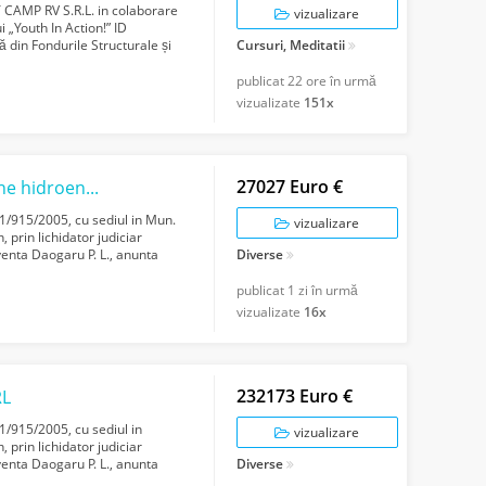
T CAMP RV S.R.L. in colaborare
vizualizare
 „Youth In Action!” ID
din Fondurile Structurale și
Cursuri, Meditatii
...
publicat
22 ore în urmă
vizualizate
151x
27027 Euro €
hidroenergetice
/915/2005, cu sediul in Mun.
vizualizare
 prin lichidator judiciar
venta Daogaru P. L., anunta
Diverse
publicat
1 zi în urmă
vizualizate
16x
232173 Euro €
RL
/915/2005, cu sediul in
vizualizare
 prin lichidator judiciar
venta Daogaru P. L., anunta
Diverse