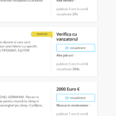
 rezervari incepand cu aceasta
Alte servicii
publicat
3 ore în urmă
vizualizate
27x
Verifica cu
rezervat
vanzatorul
iu decent si care sa-ti
uri unei fabrici cu specific
vizualizare
itii:TIPOGRAF, AJUTOR
ATII ...
Alte job-uri
publicat
5 ore în urmă
vizualizate
204x
2000 Euro €
EL GERMANIA Plecari in
vizualizare
te pentru muncă la câmp si
 sparanghel pe câmp -Curățare,
Munca in strainatate
la ...
publicat
7 ore în urmă