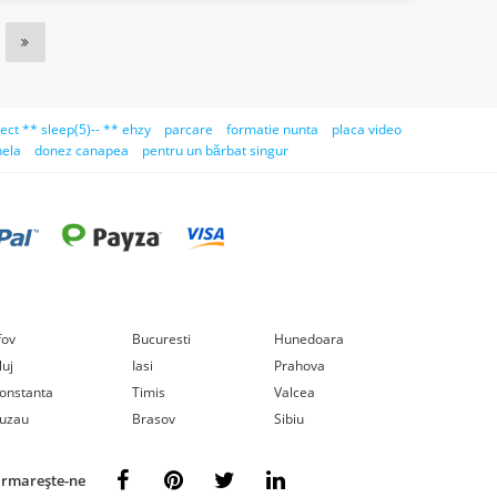
lect ** sleep(5)-- ** ehzy
parcare
formatie nunta
placa video
hela
donez canapea
pentru un bărbat singur
lfov
Bucuresti
Hunedoara
luj
Iasi
Prahova
onstanta
Timis
Valcea
uzau
Brasov
Sibiu
rmarește-ne