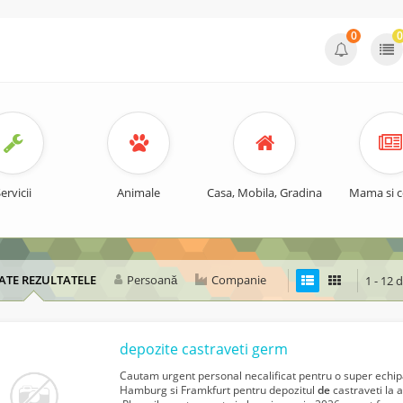
0
0
ervicii
Animale
Casa, Mobila, Gradina
Mama si c
ATE REZULTATELE
Persoană
Companie
1 - 12 
depozite castraveti germ
Cautam urgent personal necalificat pentru o super echi
Hamburg si Framkfurt pentru depozitul
de
castraveti la a