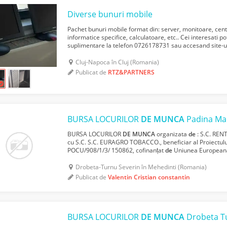
Diverse bunuri mobile
Pachet bunuri mobile format din: server, monitoare, cen
informatice specifice, calculatoare, etc.. Cei interesati po
suplimentare la telefon 0726178731 sau accesand site-ul
valorifica prin licitatie publica. Licitatiile se vor desf...
Cluj-Napoca în Cluj (Romania)
Publicat de
RTZ&PARTNERS
BURSA LOCURILOR
DE
MUNCA
Padina Ma
BURSA LOCURILOR
DE
MUNCA
organizata
de
: S.C. REN
cu S.C. S.C. EURAGRO TOBACCO., beneficiar al Proiectului
POCU/908/1/3/ 150862, cofinanțat
de
Uniunea Europeană 
de
Investiții Europene, prin Programul Operațional Capital
Drobeta-Turnu Severin în Mehedinti (Romania)
Publicat de
Valentin Cristian constantin
BURSA LOCURILOR
DE
MUNCA
Drobeta T