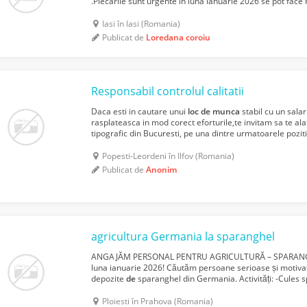
.Plecarile sunt urgente in luna ianuarie 2026 se pot face
saptamana . Angajatorii ofera : - salariu
de
la 2000...
Iasi în Iasi (Romania)
Publicat de
Loredana coroiu
Responsabil controlul calitatii
Daca esti in cautare unui
loc
de
munca
stabil cu un salar
rasplateasca in mod corect eforturile,te invitam sa te alat
tipografic din Bucuresti, pe una dintre urmatoarele poz
TIPOGRAF, MAGAZIONER, RESPONSABIL CONTROLUL CALIT
Popesti-Leordeni în Ilfov (Romania)
Publicat de
Anonim
agricultura Germania la sparanghel
ANGAJĂM PERSONAL PENTRU AGRICULTURĂ – SPARANGH
luna ianuarie 2026! Căutăm persoane serioase și motiva
depozite
de
sparanghel din Germania. Activități: -Cules
sortare și ambalare Cerințe: -Vârstă: 18-55 ani -Rezistență 
Ploiesti în Prahova (Romania)