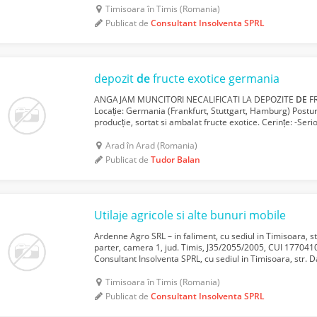
Timisoara în Timis (Romania)
Publicat de
Consultant Insolventa SPRL
depozit
de
fructe exotice germania
ANGAJAM MUNCITORI NECALIFICATI LA DEPOZITE
DE
FR
Locație: Germania (Frankfurt, Stuttgart, Hamburg) Postur
producție, sortat si ambalat fructe exotice. Cerințe: -Seri
este necesară experiența -Cunoașterea limbii germane c
Arad în Arad (Romania)
Publicat de
Tudor Balan
Utilaje agricole si alte bunuri mobile
Ardenne Agro SRL – in faliment, cu sediul in Timisoara, st
parter, camera 1, jud. Timis, J35/2055/2005, CUI 17704108
Consultant Insolventa SPRL, cu sediul in Timisoara, str. Dali
Timis, inregistrata in RFO II sub nr. ...
Timisoara în Timis (Romania)
Publicat de
Consultant Insolventa SPRL