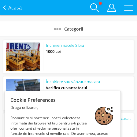
Acasă
Categorii
Inchirieri nacele Sibiu
1000 Lei
Închiriere sau vânzare macara
Verifica cu vanzatorul
Cookie Preferences
Draga utilizator,
Roanunt.ro si partenerii nostri colecteaza
Mareko Invest inchiriaza: macara automacara intre 18 si 80 tone, Manitou si nace...
informatii din browserul tau pentru a-ti putea
150 Lei
oferi content si reclame personalizate in
functie de interesele si nevoile tale. De asemenea, aceste