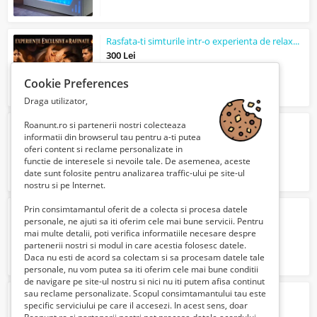
Rasfata-ti simturile intr-o experienta de relaxare si rafinament
300 Lei
Cookie Preferences
Draga utilizator,
Roanunt.ro si partenerii nostri colecteaza
Masaj
la domiciliul dv.
informatii din browserul tau pentru a-ti putea
Verifica cu vanzatorul
oferi content si reclame personalizate in
functie de interesele si nevoile tale. De asemenea, aceste
date sunt folosite pentru analizarea traffic-ului pe site-ul
nostru si pe Internet.
Prin consimtamantul oferit de a colecta si procesa datele
Masaj
tonifiere sau mai mult
personale, ne ajuti sa iti oferim cele mai bune servicii. Pentru
100 Lei
mai multe detalii, poti verifica informatiile necesare despre
partenerii nostri si modul in care acestia folosesc datele.
Daca nu esti de acord sa colectam si sa procesam datele tale
personale, nu vom putea sa iti oferim cele mai bune conditii
de navigare pe site-ul nostru si nici nu iti putem afisa continut
sau reclame personalizate. Scopul consimtamantului tau este
SALON
MASAJ
DESSIREE
specific serviciului pe care il accesezi. In acest sens, doar
Verifica cu vanzatorul