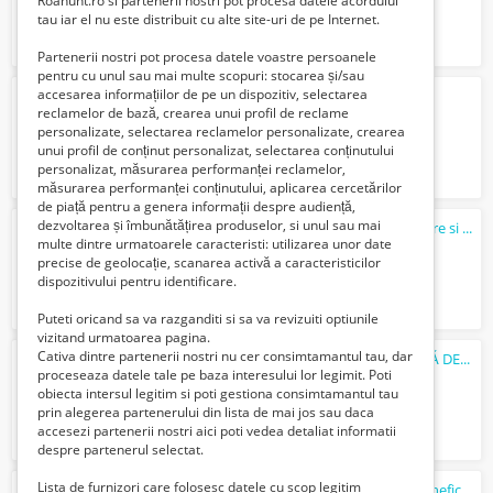
Roanunt.ro si partenerii nostri pot procesa datele acordului
tau iar el nu este distribuit cu alte site-uri de pe Internet.
Partenerii nostri pot procesa datele voastre persoanele
pentru cu unul sau mai multe scopuri: stocarea și/sau
accesarea informațiilor de pe un dispozitiv, selectarea
Inchiriem Spatiu Comercial-Post de Lucru
reclamelor de bază, crearea unui profil de reclame
900 Lei
personalizate, selectarea reclamelor personalizate, crearea
unui profil de conținut personalizat, selectarea conținutului
personalizat, măsurarea performanței reclamelor,
măsurarea performanței conținutului, aplicarea cercetărilor
de piață pentru a genera informații despre audiență,
dezvoltarea și îmbunătățirea produselor, si unul sau mai
Aparat de
masaj
cu vibratii pentru relaxare si
mas
multe dintre urmatoarele caracteristi: utilizarea unor date
380 Lei
precise de geolocație, scanarea activă a caracteristicilor
dispozitivului pentru identificare.
Puteti oricand sa va razganditi si sa va revizuiti optiunile
vizitand urmatoarea pagina.
Cativa dintre partenerii nostri nu cer consimtamantul tau, dar
DESSIREE
MASAJ
– OPORTUNITATE REALĂ DE ANGAJARE 18+
proceseaza datele tale pe baza interesului lor legimit. Poti
8000 Lei
obiecta intersul legitim si poti gestiona consimtamantul tau
prin alegerea partenerului din lista de mai jos sau daca
accesezi partenerii nostri aici poti vedea detaliat informatii
despre partenerul selectat.
Lista de furnizori care folosesc datele cu scop legitim
Masajul nu-i un moft, el este o terapie benefică, o necesitate.