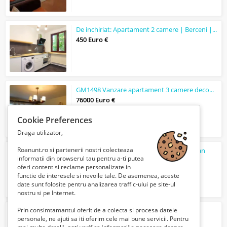
De inchiriat: Apartament 2 camere | Berceni | Renovat, Mobilat, Utilat
450 Euro €
GM1498 Vanzare apartament 3 camere decomandat, Colentina-Plumbuita
76000 Euro €
Cookie Preferences
Draga utilizator,
Roanunt.ro si partenerii nostri colecteaza
Apartament 2 camere Sibiu Zona Dedeman
informatii din browserul tau pentru a-ti putea
79900 Euro €
oferi content si reclame personalizate in
functie de interesele si nevoile tale. De asemenea, aceste
date sunt folosite pentru analizarea traffic-ului pe site-ul
nostru si pe Internet.
Prin consimtamantul oferit de a colecta si procesa datele
SUPER OPORTUNITATE
personale, ne ajuti sa iti oferim cele mai bune servicii. Pentru
380 Euro €