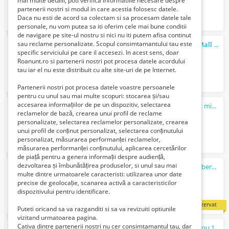
mai multe detalii, poti verifica informatiile necesare despre
partenerii nostri si modul in care acestia folosesc datele.
Daca nu esti de acord sa colectam si sa procesam datele tale
personale, nu vom putea sa iti oferim cele mai bune conditii
de navigare pe site-ul nostru si nici nu iti putem afisa continut
sau reclame personalizate. Scopul consimtamantului tau este
Inchiriez garsoniera zona Shopping Cyti
Mall
Tg. Jiu
specific serviciului pe care il accesezi. In acest sens, doar
1200 Lei
Roanunt.ro si partenerii nostri pot procesa datele acordului
tau iar el nu este distribuit cu alte site-uri de pe Internet.
Partenerii nostri pot procesa datele voastre persoanele
pentru cu unul sau mai multe scopuri: stocarea și/sau
accesarea informațiilor de pe un dispozitiv, selectarea
2 camere Drumul Taberei, PROPRIETAR - 2 min metrou, mobilat, zona verde
reclamelor de bază, crearea unui profil de reclame
98900 Euro €
personalizate, selectarea reclamelor personalizate, crearea
unui profil de conținut personalizat, selectarea conținutului
personalizat, măsurarea performanței reclamelor,
măsurarea performanței conținutului, aplicarea cercetărilor
de piață pentru a genera informații despre audiență,
dezvoltarea și îmbunătățirea produselor, si unul sau mai
Inchiriez apartament 2 camere Drumul Taberei, lnaga ANL
multe dintre urmatoarele caracteristi: utilizarea unor date
330 Euro €
precise de geolocație, scanarea activă a caracteristicilor
dispozitivului pentru identificare.
rezervat
Puteti oricand sa va razganditi si sa va revizuiti optiunile
vizitand urmatoarea pagina.
Cativa dintre partenerii nostri nu cer consimtamantul tau, dar
Apartament 2 camere decomandat -metrou 1 Decembrie 1918