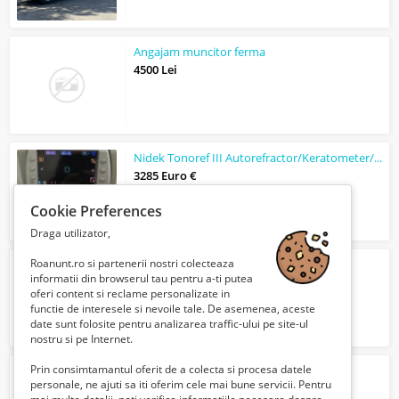
Angajam muncitor ferma
4500 Lei
Nidek Tonoref III Autorefractor/Keratometer/Nct With Non Contact Pachymeter
3285 Euro €
Cookie Preferences
Draga utilizator,
Roanunt.ro si partenerii nostri colecteaza
Servicii de instalaţii sanitare termice
informatii din browserul tau pentru a-ti putea
Verifica cu vanzatorul
oferi content si reclame personalizate in
functie de interesele si nevoile tale. De asemenea, aceste
date sunt folosite pentru analizarea traffic-ului pe site-ul
nostru si pe Internet.
Prin consimtamantul oferit de a colecta si procesa datele
ANUNT PRELUNGIRE M4B 20.01.2025
personale, ne ajuti sa iti oferim cele mai bune servicii. Pentru
Gratuit