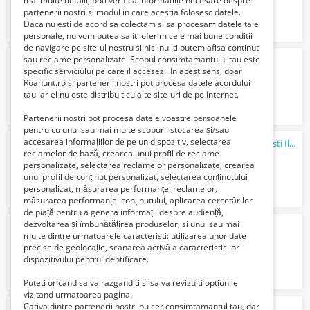
mai multe detalii, poti verifica informatiile necesare despre
partenerii nostri si modul in care acestia folosesc datele.
Daca nu esti de acord sa colectam si sa procesam datele tale
personale, nu vom putea sa iti oferim cele mai bune conditii
de navigare pe site-ul nostru si nici nu iti putem afisa continut
sau reclame personalizate. Scopul consimtamantului tau este
Ofer servicii de Tractări Auto Non-Stop!
specific serviciului pe care il accesezi. In acest sens, doar
Verifica cu vanzatorul
Roanunt.ro si partenerii nostri pot procesa datele acordului
tau iar el nu este distribuit cu alte site-uri de pe Internet.
Partenerii nostri pot procesa datele voastre persoanele
pentru cu unul sau mai multe scopuri: stocarea și/sau
accesarea informațiilor de pe un dispozitiv, selectarea
Tractari Auto Platforma Non Stop Bucuresti Ilfov preturi rezonabile
reclamelor de bază, crearea unui profil de reclame
Verifica cu vanzatorul
personalizate, selectarea reclamelor personalizate, crearea
unui profil de conținut personalizat, selectarea conținutului
personalizat, măsurarea performanței reclamelor,
măsurarea performanței conținutului, aplicarea cercetărilor
de piață pentru a genera informații despre audiență,
dezvoltarea și îmbunătățirea produselor, si unul sau mai
ANUNT PRELUNGIRE M4B 21.01.2025
multe dintre urmatoarele caracteristi: utilizarea unor date
Gratuit
precise de geolocație, scanarea activă a caracteristicilor
dispozitivului pentru identificare.
Puteti oricand sa va razganditi si sa va revizuiti optiunile
vizitand urmatoarea pagina.
Cativa dintre partenerii nostri nu cer consimtamantul tau, dar
ANUNT PRELUNGIRE M4B 15.01.2025