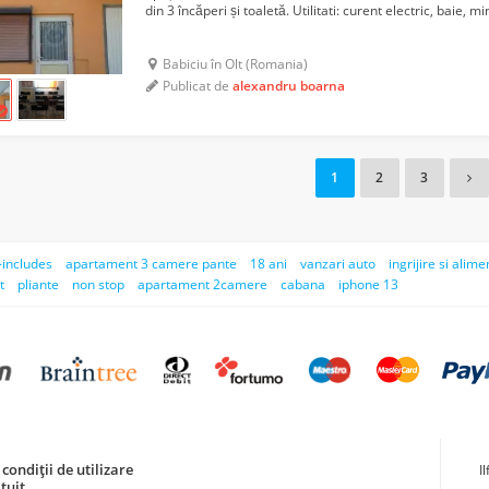
din 3 încăperi și toaletă. Utilitati: curent electric, baie, m
Babiciu în Olt (Romania)
Publicat de
alexandru boarna
1
2
3
-includes
apartament 3 camere pante
18 ani
vanzari auto
ingrijire si alime
t
pliante
non stop
apartament 2camere
cabana
iphone 13
condiții de utilizare
I
tuit