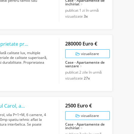
deal pentru familii sau
Case - Apartamente de
inchiriat
publicat
1 zi în urmă
vizualizate
3x
280000 Euro €
GM1731Casă de vânzare în Ogrezeni – Proprietate premium, mobilată
tă calitate lux, multiple
vizualizare
riale de calitate superioară,
și durabilitate. Proprietatea
Case - Apartamente de
vanzare
publicat
2 zile în urmă
vizualizate
27x
2500 Euro €
GM1553 Inchiriere vila D P 1 M Unirii Parcul Carol, amenajata
rol, vila P+1+M, 6 camere, 4
vizualizare
0mp spatiu tehnic aflat la
tura interbelica. Se poate
Case - Apartamente de
inchiriat