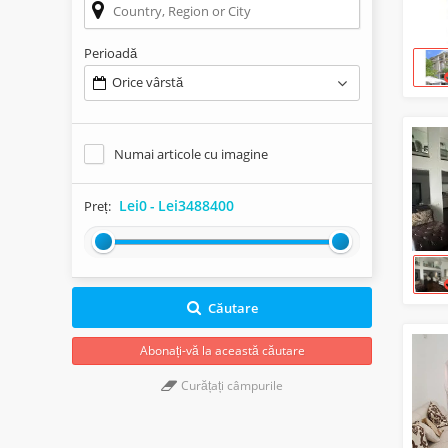
Perioadă
Orice vârstă
Numai articole cu imagine
Lei0
-
Lei3488400
Preț:
Căutare
Abonați-vă la această căutare
Curățați câmpurile