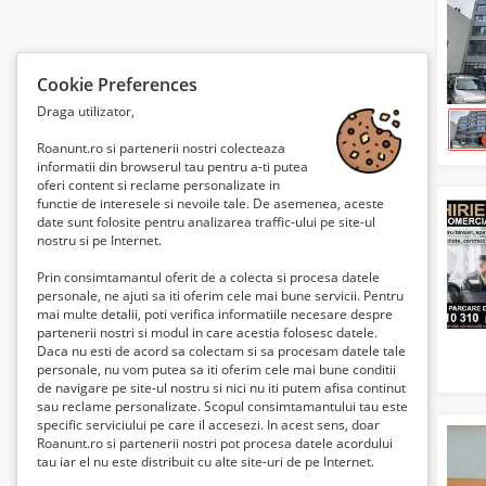
Cookie Preferences
Draga utilizator,
Roanunt.ro si partenerii nostri colecteaza
informatii din browserul tau pentru a-ti putea
oferi content si reclame personalizate in
functie de interesele si nevoile tale. De asemenea, aceste
date sunt folosite pentru analizarea traffic-ului pe site-ul
nostru si pe Internet.
Prin consimtamantul oferit de a colecta si procesa datele
personale, ne ajuti sa iti oferim cele mai bune servicii. Pentru
mai multe detalii, poti verifica informatiile necesare despre
partenerii nostri si modul in care acestia folosesc datele.
Daca nu esti de acord sa colectam si sa procesam datele tale
personale, nu vom putea sa iti oferim cele mai bune conditii
de navigare pe site-ul nostru si nici nu iti putem afisa continut
sau reclame personalizate. Scopul consimtamantului tau este
specific serviciului pe care il accesezi. In acest sens, doar
Roanunt.ro si partenerii nostri pot procesa datele acordului
tau iar el nu este distribuit cu alte site-uri de pe Internet.