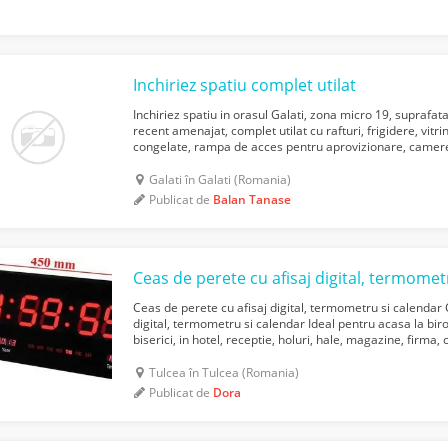
Inchiriez spatiu complet utilat
Inchiriez spatiu in orasul Galati, zona micro 19, suprafa
recent amenajat, complet utilat cu rafturi, frigidere, vitri
congelate, rampa de acces pentru aprovizionare, camer
functional din decembrie 2022. Pentru mai mul...
Galati în Galati (Romania)
Publicat de
Balan Tanase
Ceas de perete cu afisaj digital, termometru si calendar 
digital, termometru si calendar Ideal pentru acasa la birou,
biserici, in hotel, receptie, holuri, hale, magazine, firma,
mare de perete Slim LED cu calendar, ala...
Tulcea în Tulcea (Romania)
Publicat de
Dora