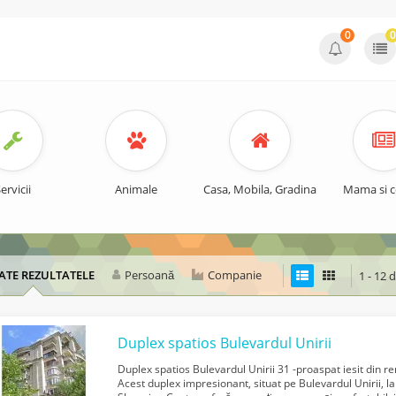
0
0
ervicii
Animale
Casa, Mobila, Gradina
Mama si c
ATE REZULTATELE
Persoană
Companie
1 - 12 
Duplex spatios Bulevardul Unirii
Duplex spatios Bulevardul Unirii 31 -proaspat iesit din ren
Acest duplex impresionant, situat pe Bulevardul Unirii, la