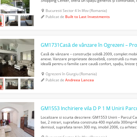
Shopping Center, oferă un spațiu generos și confortabil, i
profesioniști. Cu o amenajare modernă și dot...
Bucuresti Sector 4 în Ilfov (Romania)
Publicat de
Built to Last Investments
Casă de vânzare – construcție solidă 2009, complet mobila
anexe. Vanzare proprietate deosebită, construită cu mate
ideală pentru o familie care caută confort, spațiu, liniste 
este situată în Ogrezeni, județul Giurgiu...
Ogrezeni în Giurgiu (Romania)
Publicat de
Andreea Lancea
Localizare si scurta descriere: GM1553 Unirii – Parcul Ca
bai, 2 intrari, suprafata construita 400 mp/utila 300mp+4
demisol, suprafata teren 300 mp, imobil 2006, cu arhitec
inchiria, ata mobilata pentru locuinta, cat si ...