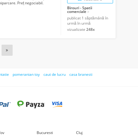
iniparcare. Preț negociabil.
Birouri - Spatii
comerciale
publicat
1 săptămână în
urmă în urmă
vizualizate
248x
ntatie
pomeranian toy
caut de lucru
casa branesti
lfov
Bucuresti
Cluj