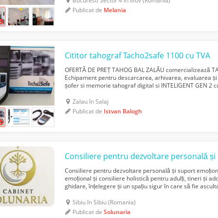
Bucuresti Sector 4 în Ilfov (Romania)
Publicat de
Melania
Cititor tahograf Tacho2safe 1100 cu TVA
OFERTĂ DE PREȚ TAHOG BAL ZALĂU comercializează T
Echipament pentru descarcarea, arhivarea, evaluarea și 
șofer si memorie tahograf digital si INTELIGENT GEN 2 cu 
5.0.15) 2024 Specificații tehnice: Cititor de tahograf și car
Zalau în Salaj
Publicat de
Istvan Balogh
Consiliere pentru dezvoltare personală și suport emoți
emoțional și consiliere holistică pentru adulți, tineri și a
ghidare, înțelegere și un spațiu sigur în care să fie ascul
noastră privește individul ca pe un tot ...
Sibiu în Sibiu (Romania)
Publicat de
Solunaria