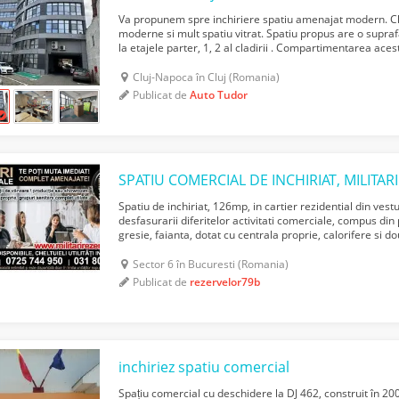
Va propunem spre inchiriere spatiu amenajat modern. Cla
moderne si mult spatiu vitrat. Spatiu propus are o supraf
la etajele parter, 1, 2 al cladirii . Compartimentarea aces
sa raspunda nevoilor oricarei compa...
Cluj-Napoca în Cluj (Romania)
Publicat de
Auto Tudor
Spatiu de inchiriat, 126mp, in cartier rezidential din vestu
desfasurarii diferitelor activitati comerciale, compus din 
gresie, faianta, dotat cu centrala proprie, calorifere si 
utilate .Spatiul se afla la parter de blo...
Sector 6 în Bucuresti (Romania)
Publicat de
rezervelor79b
inchiriez spatiu comercial
Spațiu comercial cu deschidere la DJ 462, construit în 