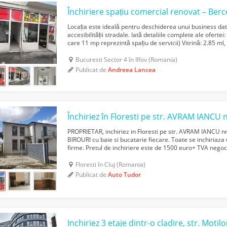
Locația este ideală pentru deschiderea unui business datori
accesibilității stradale. Iată detaliile complete ale oferte
care 11 mp reprezintă spațiu de servicii) Vitrină: 2.85 ml
vizibilitate maximă Facilit...
Bucuresti Sector 4 în Ilfov (Romania)
Publicat de
Andreea Lancea
PROPRIETAR, inchiriez in Floresti pe str. AVRAM IANCU 
BIROURI cu baie si bucatarie fiecare. Toate se inchiriaz
firme. Pretul de inchiriere este de 1500 euro+ TVA negoci
200 mp. Pretabil pentru cazare angajati sau spatiu b...
Floresti în Cluj (Romania)
Publicat de
Auto Tudor