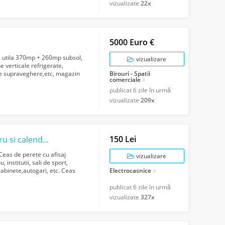
vizualizate
22x
5000 Euro €
ta utila 370mp + 260mp subsol,
vizualizare
ne verticale refrigerate,
e supraveghere,etc, magazin
Birouri - Spatii
comerciale
publicat
6 zile în urmă
vizualizate
209x
150 Lei
Ceas de perete cu afisaj digital, termometru si calendar
Ceas de perete cu afisaj
vizualizare
 institutii, sali de sport,
 cabinete,autogari, etc. Ceas
Electrocasnice
publicat
6 zile în urmă
vizualizate
327x