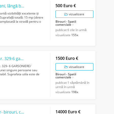
500 Euro €
Închiriere spațiu comercial renovat – Berceni, lângă benzinăria Mol
tă vizibilității excelente și
vizualizare
i: Suprafață totală: 15 mp (dintre
, amplasată la stradă pentru o
Birouri - Spatii
comerciale
publicat
6 zile în urmă
vizualizate
155x
1500 Euro €
Închiriez în Floresti pe str. AVRAM IANCU nr. 329-6 garsoniere/birouri
nr. 329- 6 GARSONIERE/
vizualizare
a unei singure persoane sau
abil. Suprafata utila este de
Birouri - Spatii
comerciale
publicat
1 săptămână în
urmă în urmă
vizualizate
198x
14000 Euro €
Inchiriez 3 etaje dintr-o cladire, str. Motilor- birouri, clinica