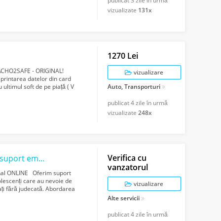
publicat
3 zile în urmă
vizualizate
131x
1270 Lei
ACHO2SAFE - ORIGINAL!
vizualizare
printarea datelor din card
ultimul soft de pe piață ( V
Auto, Transporturi
d...
publicat
4 zile în urmă
vizualizate
248x
Verifica cu
Consiliere pentru dezvoltare personală și suport emoțional ONLINE
vanzatorul
onal ONLINE Oferim suport
dolescenți care au nevoie de
vizualizare
tați fără judecată. Abordarea
Alte servicii
publicat
4 zile în urmă