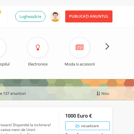
PUBLICAȚI ANUNTUL
Loghează-te
opilul
Electronice
Moda si accesorii
Timp liber si spo
de 137 anunturi
Nou
1000 Euro €
ovare! Disponibil la inchiriere!
vizualizare
 cativa metri de Unirii