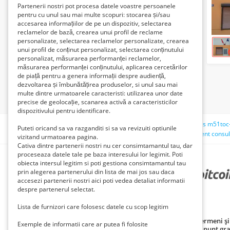
Partenerii nostri pot procesa datele voastre persoanele
pentru cu unul sau mai multe scopuri: stocarea și/sau
accesarea informațiilor de pe un dispozitiv, selectarea
reclamelor de bază, crearea unui profil de reclame
personalizate, selectarea reclamelor personalizate, crearea
unui profil de conținut personalizat, selectarea conținutului
personalizat, măsurarea performanței reclamelor,
măsurarea performanței conținutului, aplicarea cercetărilor
de piață pentru a genera informații despre audiență,
dezvoltarea și îmbunătățirea produselor, si unul sau mai
multe dintre urmatoarele caracteristi: utilizarea unor date
precise de geolocație, scanarea activă a caracteristicilor
dispozitivului pentru identificare.
Căutări recente:
spaţiu
masaj prostatic
laptop i5 asus m51toc
Puteti oricand sa va razganditi si sa va revizuiti optiunile
teren de vnzare
poarta pietonala
frigider
locuri
urgent consul
vizitand urmatoarea pagina.
Cativa dintre partenerii nostri nu cer consimtamantul tau, dar
proceseaza datele tale pe baza interesului lor legimit. Poti
obiecta intersul legitim si poti gestiona consimtamantul tau
prin alegerea partenerului din lista de mai jos sau daca
PARTENERII NOȘTRI
accesezi partenerii nostri aici poti vedea detaliat informatii
despre partenerul selectat.
Lista de furnizori care folosesc datele cu scop legitim
Politică de confidențialitate
Politica cookie
Termeni și 
Exemple de informatii care ar putea fi folosite
Principii de publicare anunț gratuit
Cum adaug anunt gra