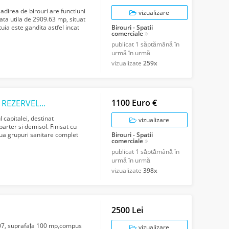
direa de birouri are functiuni
vizualizare
ata utila de 2909.63 mp, situat
tuia este gandita astfel incat
Birouri - Spatii
comerciale
publicat
1 săptămână în
urmă în urmă
vizualizate
259x
1100 Euro €
SPATIU COMERCIAL DE INCHIRIAT, MILITARI REZERVELOR
l capitalei, destinat
vizualizare
parter si demisol. Finisat cu
doua grupuri sanitare complet
Birouri - Spatii
comerciale
publicat
1 săptămână în
urmă în urmă
vizualizate
398x
2500 Lei
2007, suprafața 100 mp,compus
vizualizare