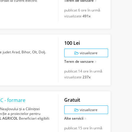
cordat la curent electric
Teren de vanzare
publicat
6 ore în urmă
vizualizate
491x
100 Lei
 judet Arad, Bihor, Olt, Dolj.
vizualizare
Teren de vanzare
publicat
14 ore în urmă
vizualizate
237x
Gratuit
C - formare
eajlovului și a Câlniștei
vizualizare
ecție a proiectelor pentru
UL
AGRICOL
Beneficiari eligibili:
Alte servicii
publicat
15 ore în urmă