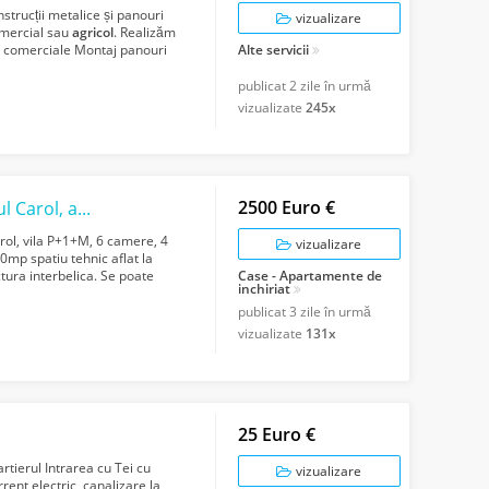
strucții metalice și panouri
vizualizare
comercial sau
agricol
. Realizăm
ții comerciale Montaj panouri
Alte servicii
publicat
2 zile în urmă
vizualizate
245x
2500 Euro €
GM1553 Inchiriere vila D P 1 M Unirii Parcul Carol, amenajata
rol, vila P+1+M, 6 camere, 4
vizualizare
0mp spatiu tehnic aflat la
tura interbelica. Se poate
Case - Apartamente de
inchiriat
publicat
3 zile în urmă
vizualizate
131x
25 Euro €
tierul Intrarea cu Tei cu
vizualizare
rrent electric, canalizare la