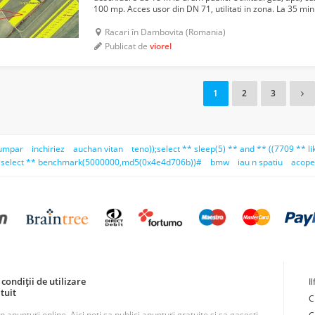
100 mp. Acces usor din DN 71, utilitati in zona. La 35 min
Pret 25 euro/ mp Posibilitate schimb 2 p...
Racari în Dambovita (Romania)
Publicat de
viorel
1
2
3
umpar
inchiriez
auchan vitan
teno));select ** sleep(5) ** and ** ((7709 ** l
);select ** benchmark(5000000,md5(0x4e4d706b))#
bmw
iau n spatiu
acope
condiții de utilizare
I
tuit
C
unturi online. Aici poti sa publici anunturi gratuite si sa gasesti