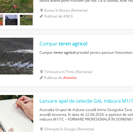
latura avand pomi fructiferi pe rod. Ca si utilitati, este ra
trifazic, are apa potabila din sursa proprie...
Buzau în Buzau (Romania)
Publicat de ANCA
Cumpar
teren
agricol
Cumpar
teren
agricol
pretabil pentru panouri fotovoltaice
Timisoara în Timis (Romania)
Publicat de
Anonim
Lansare apel de selecție GAL măsura M1/1
Asociația Grupul de Acțiune Locală Inima Giurgiului-Țara N
anunță lansarea, în data de 22.04.2024, a apelului de sel
măsura M1/1C – FORMARE PROFESIONALĂ ÎN DOMENI
Entități publice sau private (inclusiv ONG-uri) care ...
Ghimpati în Giurgiu (Romania)