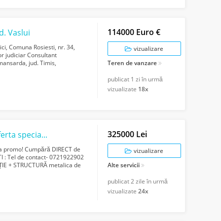
114000 Euro €
d. Vaslui
ici, Comuna Rosiesti, nr. 34,
vizualizare
or judiciar Consultant
 mansarda, jud. Timis,
Teren de vanzare
publicat
1 zi în urmă
vizualizate
18x
325000 Lei
ta speciala!
rta promo! Cumpără DIRECT de
vizualizare
: Tel de contact- 0721922902
ȚIE + STRUCTURĂ metalica de
Alte servicii
m DIMENSIUNI TE...
publicat
2 zile în urmă
vizualizate
24x