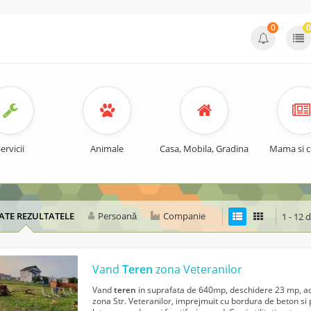
0
0
ervicii
Animale
Casa, Mobila, Gradina
Mama si c
ATE REZULTATELE
Persoană
Companie
1 - 12 
Vand
Teren
zona Veteranilor
Vand
teren
in suprafata de 640mp, deschidere 23 mp, 
zona Str. Veteranilor, imprejmuit cu bordura de beton si 