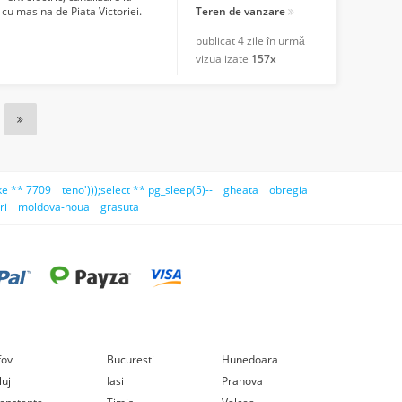
 cu masina de Piata Victoriei.
Teren de vanzare
publicat
4 zile în urmă
vizualizate
157x
ike ** 7709
teno')));select ** pg_sleep(5)--
gheata
obregia
ri
moldova-noua
grasuta
lfov
Bucuresti
Hunedoara
luj
Iasi
Prahova