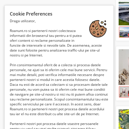
Cookie Preferences
Draga utilizator,
Roanunt.ro si partenerii nostri colecteaza
informatii din browserul tau pentru a-ti putea
oferi content si reclame personalizate in
functie de interesele si nevoile tale. De asemenea, aceste
date sunt folosite pentru analizarea traffic-ului pe site-ul
nostru si pe Internet.
Prin consimtamantul oferit de a colecta si procesa datele
personale, ne ajuti sa iti oferim cele mai bune servicii. Pentru
mai multe detalii, poti verifica informatiile necesare despre
partenerii nostri si modul in care acestia folosesc datele.
Daca nu esti de acord sa colectam si sa procesam datele tale
personale, nu vom putea sa iti oferim cele mai bune conditii
de navigare pe site-ul nostru si nici nu iti putem afisa continut
sau reclame personalizate. Scopul consimtamantului tau este
specific serviciului pe care il accesezi. In acest sens, doar
Roanunt.ro si partenerii nostri pot procesa datele acordului
tau iar el nu este distribuit cu alte site-uri de pe Internet.
Partenerii nostri pot procesa datele voastre persoanele
pentru cu unul sau mai multe scopuri: stocarea și/sau