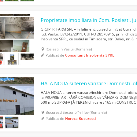
Proprietate imobiliara in Com. Rosiesti, ju
GRUP IRI FARM SRL – in faliment, cu sediul in Sat Gura Idr
jud. Vaslui, J37/242/2011, CUI RO 28570915, prin lichidat
Insolventa SPRL, cu sediul in Timisoara, str. Daliei, nr. 8,
inregistrata in RFO II sub nr. 0649, CIF RO 31215...
Rosiesti în Vaslui (Romania)
Publicat de
Consultant Insolventa SPRL
HALA NOUA si
teren
vanzare Domnesti -ofer
HALA NOUA si
teren
vanzare/inchiriere Domnesti -ofe
la PROPRIETAR , FĂRĂ COMISION de VÂNZARE DOMNEȘTI 
500 mp SUPRAFAȚĂ
TEREN
din care : 165 m CONSTRUC
ETAJ în SUPRAFAȚĂ de 49 m SUP. TOTALĂ
TEREN
= 500 
Bucuresti Sector 5 în Ilfov (Romania)
Publicat de
Horeca Bucuresti