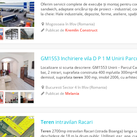
Oferim servicii complete de execuție și montaj pentru con
sandwich, adaptate oricărui tip de proiect – industrial, 
la cheie: Hale industriale, depozite, ferme, ateliere, spa
sandwich pentru pereți și acoperișuri...
Mogosoaia în Ilfov (Romania)
Publicat de
Kremlin Construct
Localizare si scurta descriere: GM1553 Unirii – Parcul Ca
bai, 2 intrari, suprafata construita 400 mp/utila 300mp+4
demisol, suprafata
teren
300 mp, imobil 2006, cu arhitec
inchiria, ata mobilata pentru locuinta, cat si ...
Bucuresti Sector 4 în Ilfov (Romania)
Publicat de
Melania
Teren
intravilan Racari
Teren
2700mp intravilan Racari (strada Boanga) langa car
deschidere de 18 m la drum public. Utillitati: gaz, apa, cu