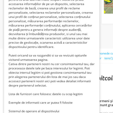
accesarea informațiilor de pe un dispozitiv, selectarea
reclamelor de bază, crearea unui profil de reclame
personalizate, selectarea reclamelor personalizate, crearea
unui profil de conținut personalizat, selectarea conținutului
personalizat, măsurarea performanței reclamelor,
măsurarea performanței conținutului, aplicarea cercetărilor
de piață pentru a genera informații despre audiență,
dezvoltarea și îmbunătățirea produselor, si unul sau mai
multe dintre urmatoarele caracteristi: utilizarea unor date
precise de geolocație, scanarea activă a caracteristicilor
dispozitivului pentru identificare.
Căutări recente:
teren agricol
mas
west highland
monede c
Puteti oricand sa va razganditi si sa va revizuiti optiunile
tiguan
airsoft
mobila dormitor
caut loc de munca sofer
teno'
vizitand urmatoarea pagina.
Cativa dintre partenerii nostri nu cer consimtamantul tau, dar
proceseaza datele tale pe baza interesului lor legimit. Poti
obiecta intersul legitim si poti gestiona consimtamantul tau
prin alegerea partenerului din lista de mai jos sau daca
PARTENERII NOȘTRI
accesezi partenerii nostri aici poti vedea detaliat informatii
despre partenerul selectat.
Lista de furnizori care folosesc datele cu scop legitim
Politică de confidențialitate
Politica cookie
Termeni și 
Exemple de informatii care ar putea fi folosite
Principii de publicare anunț gratuit
Cum adaug anunt gra
Sistemul de operare al dispozitivului
ROAnunt este o platforma de vanzare si cumparare din Romania prin an