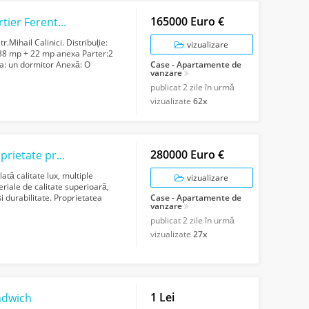
165000 Euro €
CASA INDIVIDUALA - 5 camere-Sector 5-cartier Ferentari
.Mihail Calinici. Distribuție:
vizualizare
38 mp + 22 mp anexa Parter:2
da: un dormitor Anexă: O
Case - Apartamente de
vanzare
publicat
2 zile în urmă
vizualizate
62x
280000 Euro €
GM1731Casă de vânzare în Ogrezeni – Proprietate premium, mobilată
tă calitate lux, multiple
vizualizare
riale de calitate superioară,
și durabilitate. Proprietatea
Case - Apartamente de
vanzare
publicat
2 zile în urmă
vizualizate
27x
1 Lei
andwich