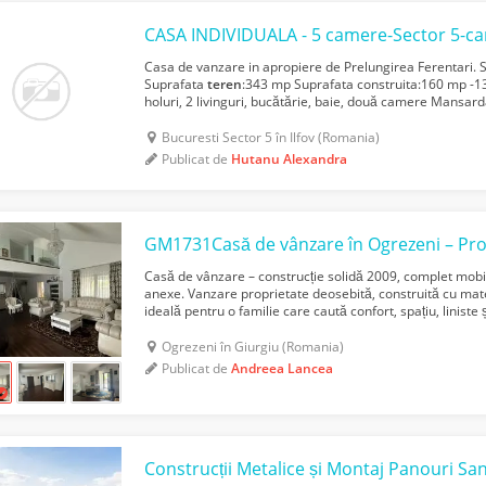
Casa de vanzare in apropiere de Prelungirea Ferentari. Str
Suprafata
teren
:343 mp Suprafata construita:160 mp -1
holuri, 2 livinguri, bucătărie, baie, două camere Mansar
bucatarie de vara si o incapere de 14mp Casa are...
Bucuresti Sector 5 în Ilfov (Romania)
Publicat de
Hutanu Alexandra
Casă de vânzare – construcție solidă 2009, complet mobila
anexe. Vanzare proprietate deosebită, construită cu mate
ideală pentru o familie care caută confort, spațiu, liniste 
este situată în Ogrezeni, județul Giurgiu...
Ogrezeni în Giurgiu (Romania)
Publicat de
Andreea Lancea
Construcții Metalice și Montaj Panouri S