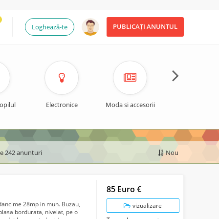
PUBLICAȚI ANUNTUL
Loghează-te
opilul
Electronice
Moda si accesorii
Timp liber si spo
de 242 anunturi
Nou
85 Euro €
adancime 28mp in mun. Buzau,
vizualizare
plasa bordurata, nivelat, pe o