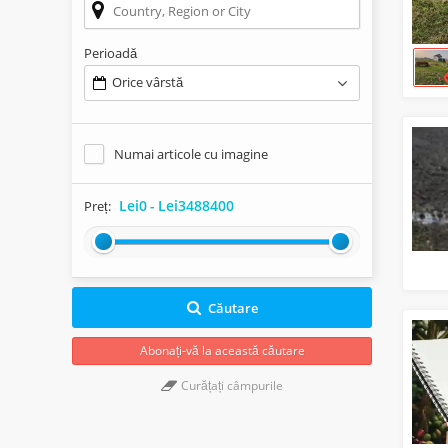
Perioadă
Orice vârstă
Numai articole cu imagine
Lei0
-
Lei3488400
Preț:
Căutare
Abonați-vă la această căutare
Curățați câmpurile