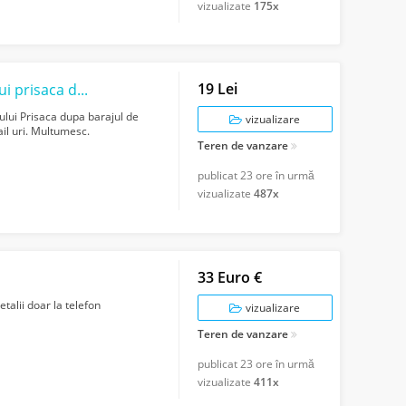
vizualizate
175x
19 Lei
 dupa 7 izvoare.
ului Prisaca dupa barajul de
vizualizare
ail uri. Multumesc.
Teren de vanzare
publicat
23 ore în urmă
vizualizate
487x
33 Euro €
talii doar la telefon
vizualizare
Teren de vanzare
publicat
23 ore în urmă
vizualizate
411x