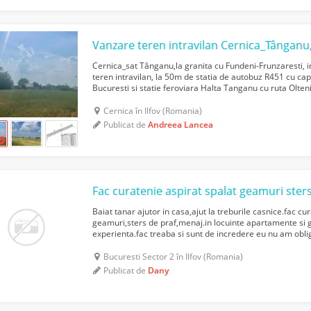
Vanzare teren intravilan Cernica_Tânganu
Cernica_sat Tânganu,la granita cu Fundeni-Frunzaresti, 
teren intravilan, la 50m de statia de autobuz R451 cu cap
Bucuresti si statie feroviara Halta Tanganu cu ruta Olte
de asemenea, se afla langa statia de me...
Cernica în Ilfov (Romania)
Publicat de
Andreea Lancea
Baiat tanar ajutor in casa,ajut la treburile casnice.fac cu
geamuri,sters de praf,menaj.in locuinte apartamente si 
experienta.fac treaba si sunt de incredere eu nu am obli
de Glucoza,Bulevardul Dimitrie Pompeiu,Metrou Pipera-A
Bucuresti Sector 2 în Ilfov (Romania)
Publicat de
Dany