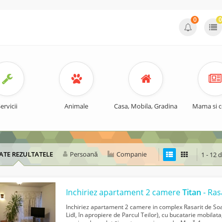
0
0
ervicii
Animale
Casa, Mobila, Gradina
Mama si c
ATE REZULTATELE
Persoană
Companie
1 - 12 
Inchiriez apartament 2 camere
Titan
- Ras
Inchiriez apartament 2 camere in complex Rasarit de Soa
Lidl, în apropiere de Parcul Teilor), cu bucatarie mobilata