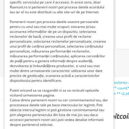
specific serviciului pe care il accesezi. In acest sens, doar
Roanunt.ro si partenerii nostri pot procesa datele acordului
tau iar el nu este distribuit cu alte site-uri de pe Internet.
Partenerii nostri pot procesa datele voastre persoanele
pentru cu unul sau mai multe scopuri: stocarea și/sau
accesarea informațiilor de pe un dispozitiv, selectarea
reclamelor de bază, crearea unui profil de reclame
personalizate, selectarea reclamelor personalizate, crearea
unui profil de conținut personalizat, selectarea conținutului
personalizat, măsurarea performanței reclamelor,
măsurarea performanței conținutului, aplicarea cercetărilor
de piață pentru a genera informații despre audiență,
dezvoltarea și îmbunătățirea produselor, si unul sau mai
multe dintre urmatoarele caracteristi: utilizarea unor date
precise de geolocație, scanarea activă a caracteristicilor
dispozitivului pentru identificare.
Căutări recente:
titan
teno%';select ** pg_sleep(5)--
inchiriez
albastru
scaun auto
cabina tractor fiat
teno%';select ** count(*
Puteti oricand sa va razganditi si sa va revizuiti optiunile
teno);select ** count(*) ** from ** all_users ** t1,all_users ** t2,all
vizitand urmatoarea pagina.
Cativa dintre partenerii nostri nu cer consimtamantul tau, dar
proceseaza datele tale pe baza interesului lor legimit. Poti
obiecta intersul legitim si poti gestiona consimtamantul tau
prin alegerea partenerului din lista de mai jos sau daca
PARTENERII NOȘTRI
accesezi partenerii nostri aici poti vedea detaliat informatii
despre partenerul selectat.