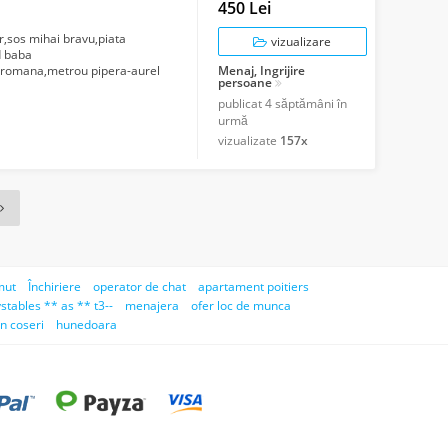
450 Lei
,sos mihai bravu,piata
vizualizare
d baba
te,romana,metrou pipera-aurel
Menaj, Ingrijire
persoane
ctoarele 2-3 si...
publicat
4 săptămâni în
urmă
vizualizate
157x
mut
Închiriere
operator de chat
apartament poitiers
stables ** as ** t3--
menajera
ofer loc de munca
n coseri
hunedoara