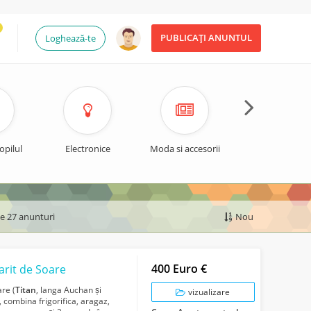
PUBLICAȚI ANUNTUL
Loghează-te
opilul
Electronice
Moda si accesorii
Timp liber si spo
de 27 anunturi
Nou
400 Euro €
arit de Soare
re (
Titan
, langa Auchan și
vizualizare
, combina frigorifica, aragaz,