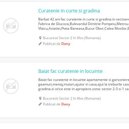
Curatenie in curte si gradina
Barbat 42 ani fac curatenie in curte si gradina.in sectoar
Fabrica de Glucoza,Bulevardul Dimitrie Pompeiu,Metrou
Vlaicu,Aviatiei,Piata Baneasa,Bucur Obor,Calea Mosilor,B
Vineri,Unirii,Universitate,Romana,Piata Iancului,Vatra Lu
Bucuresti Sector 2 în Ilfov (Romania)
Publicat de
Dany
Baiat fac curatenie in locuinte
Baiat fac curatenie in locuinte apartamente si garsonier
geamuri,menaj,mutari,ajutor in casa,ajut la treburile cas
gradina.si orice este in apropiere.zona: sector 2-3 si 1 s
Aviatiei, Baneasa, Victoriei, Aviatorilor, Dorobanti,Pantel
Bucuresti Sector 2 în Ilfov (Romania)
Publicat de
Dany