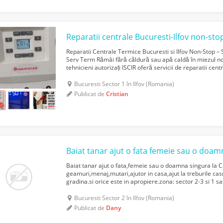
Reparatii centrale Bucuresti-Ilfov non-sto
Reparatii Centrale Termice Bucuresti si Ilfov Non-Stop – S
Serv Term Rămâi fără căldură sau apă caldă în miezul no
tehnicieni autorizați ISCIR oferă servicii de reparatii cen
București și județul Ilfov. Intervenim rapid,...
Bucuresti Sector 1 în Ilfov (Romania)
Publicat de
Cristian
Baiat tanar ajut o fata,femeie sau o doamna singura la C
geamuri,menaj,mutari,ajutor in casa,ajut la treburile cas
gradina.si orice este in apropiere.zona: sector 2-3 si 1 
de Glucoza,Bulevardul Dimitrie Pompeiu,Metrou Pipera-A
Bucuresti Sector 2 în Ilfov (Romania)
Publicat de
Dany