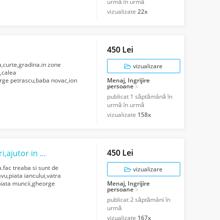
urmă în urmă
vizualizate
22x
450 Lei
a,curte,gradina.in zone
vizualizare
,calea
orge petrascu,baba novac,ion
Menaj, Ingrijire
persoane
titan
.etc.Whats...
publicat
1 săptămână în
urmă în urmă
vizualizate
158x
450 Lei
Fac curatenie,spalat geamuri,menaj,mutari,ajutor in casa.
.fac treaba si sunt de
vizualizare
vu,piata iancului,vatra
piata muncii,gheorge
Menaj, Ingrijire
persoane
ristor...
publicat
2 săptămâni în
urmă
vizualizate
167x