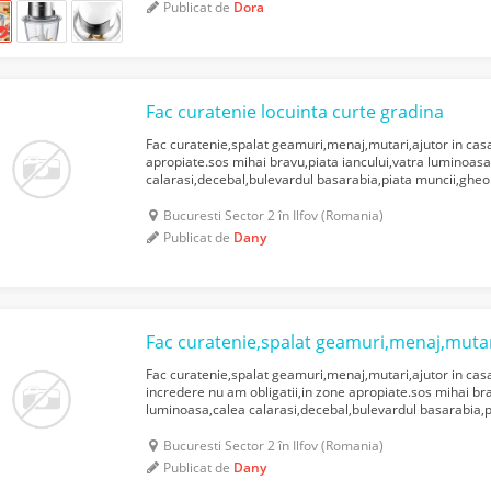
Publicat de
Dora
Fac curatenie locuinta curte gradina
Fac curatenie,spalat geamuri,menaj,mutari,ajutor in cas
apropiate.sos mihai bravu,piata iancului,vatra luminoasa
calarasi,decebal,bulevardul basarabia,piata muncii,ghe
tuculescu,campia libertatii,i.o.r,dristor,camil ressu,vitan,
Bucuresti Sector 2 în Ilfov (Romania)
Publicat de
Dany
Fac curatenie,spalat geamuri,menaj,mutari,ajutor in casa
incredere nu am obligatii,in zone apropiate.sos mihai bra
luminoasa,calea calarasi,decebal,bulevardul basarabia,
petrascu,baba novac,ion tuculescu,campia libertatii,i.o.r,d
Bucuresti Sector 2 în Ilfov (Romania)
Publicat de
Dany