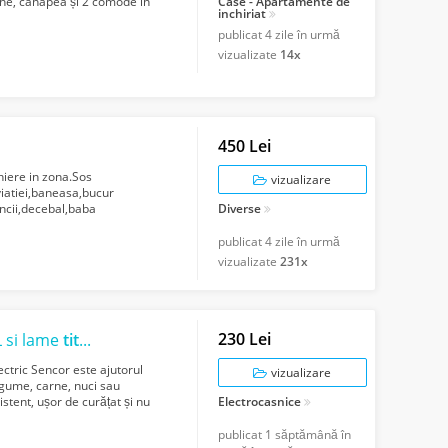
ne, canapea și 2 comode în
Case - Apartamente de
inchiriat
publicat
4 zile în urmă
vizualizate
14x
450 Lei
niere in zona.Sos
vizualizare
viatiei,baneasa,bucur
uncii,decebal,baba
Diverse
e menaj,mutari sau...
publicat
4 zile în urmă
vizualizate
231x
230 Lei
L si lame
titan
ectric Sencor este ajutorul
vizualizare
legume, carne, nuci sau
istent, ușor de curățat și nu
Electrocasnice
publicat
1 săptămână în