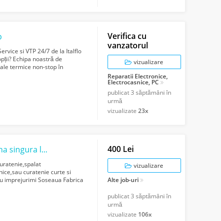
Verifica cu
p
vanzatorul
ervice si VTP 24/7 de la Italflo
pții? Echipa noastră de
vizualizare
trale termice non-stop în
Reparatii Electronice,
Electrocasnice, PC
publicat
3 săptămâni în
urmă
vizualizate
23x
400 Lei
Baiat tanar ajut o fata femeie sau o doamna singura la Curatenie
uratenie,spalat
vizualizare
nice,sau curatenie curte si
sau imprejurimi Soseaua Fabrica
Alte job-uri
...
publicat
3 săptămâni în
urmă
vizualizate
106x