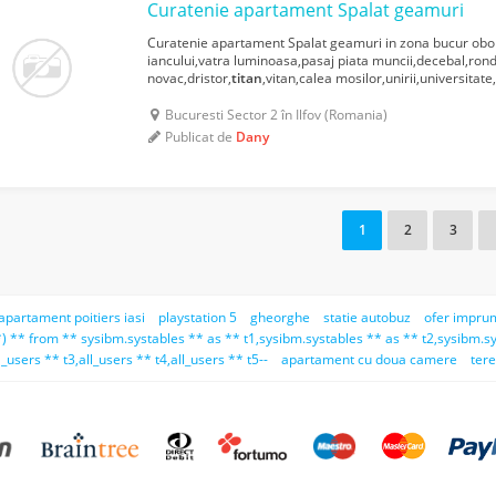
Curatenie apartament Spalat geamuri
Curatenie apartament Spalat geamuri in zona bucur obor
iancului,vatra luminoasa,pasaj piata muncii,decebal,ron
novac,dristor,
titan
,vitan,calea mosilor,unirii,universita
vlaicu,aviatiei,baneasa.preferabil in zone apropiate din se
Bucuresti Sector 2 în Ilfov (Romania)
Publicat de
Dany
1
2
3
 apartament poitiers iasi
playstation 5
gheorghe
statie autobuz
ofer impru
) ** from ** sysibm.systables ** as ** t1,sysibm.systables ** as ** t2,sysibm.sy
_users ** t3,all_users ** t4,all_users ** t5--
apartament cu doua camere
tere