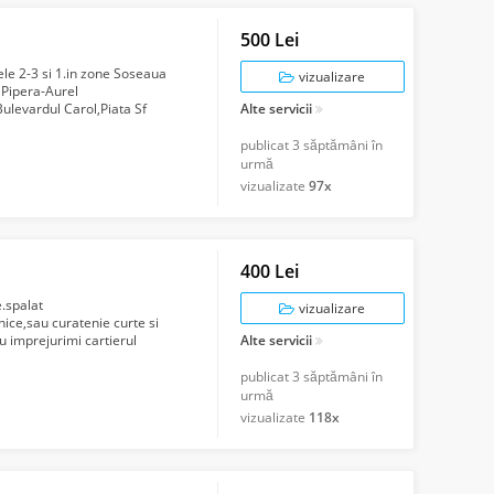
500 Lei
ele 2-3 si 1.in zone Soseaua
vizualizare
 Pipera-Aurel
ulevardul Carol,Piata Sf
Alte servicii
minoasa,...
publicat
3 săptămâni în
urmă
vizualizate
97x
400 Lei
e.spalat
vizualizare
nice,sau curatenie curte si
au imprejurimi cartierul
Alte servicii
imon, Co...
publicat
3 săptămâni în
urmă
vizualizate
118x