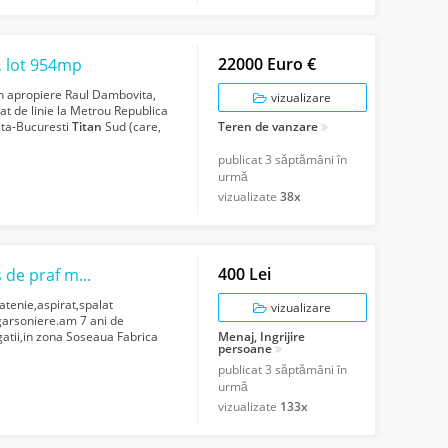
22000 Euro €
, lot 954mp
in apropiere Raul Dambovita,
vizualizare
at de linie la Metrou Republica
nita-Bucuresti
Titan
Sud (care,
Teren de vanzare
publicat
3 săptămâni în
urmă
vizualizate
38x
400 Lei
Fac curatenie aspirat spalat geamuri sters de praf menaj
ratenie,aspirat,spalat
vizualizare
garsoniere.am 7 ani de
gatii,in zona Soseaua Fabrica
Menaj, Ingrijire
persoane
...
publicat
3 săptămâni în
urmă
vizualizate
133x