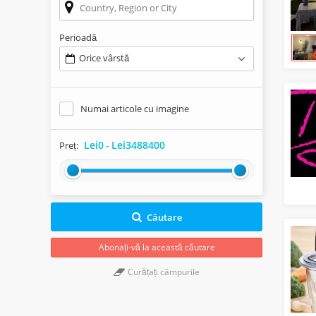
Perioadă
Orice vârstă
Numai articole cu imagine
Lei0
-
Lei3488400
Preț:
Căutare
Abonați-vă la această căutare
Curățați câmpurile