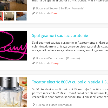
masina de spalat și cuptor cu microunde. Masă 4 persoa
sufragerie. Șifonier, comodă și pat din lemn, 2...
Bucuresti Sector 3 în Ilfov (Romania)
Publicat de
Dan
Spal geamuri sau fac curatenie
Spal geamuri sau fac curatenie in Apartamente si Garso
colentina,doamna ghica,tei,metrou pipera,aurel vlaicu,a
obor,unirii,universitate,stefan cel mare,iancului,piata m
novac,dristor,
titan
.etc.ajut persoane la treburile casnic
Bucuresti în Bucuresti (Romania)
Publicat de
Dany
Tocator electric 800W cu bol din sticla 1.5
🔪 Gătitul devine mult mai rapid și mai ușor! Tocătorul el
perfect în orice bucătărie – toacă rapid ceapă, usturoi, 
verdeață în doar câteva secunde. Bolul din sticlă este rez
păstrează mirosurile. ✔️ Tocare rapidă în câte...
Tulcea în Tulcea (Romania)