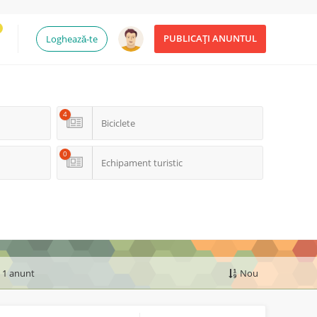
PUBLICAȚI ANUNTUL
Loghează-te
4
Biciclete
0
Echipament turistic
e 1 anunt
Nou