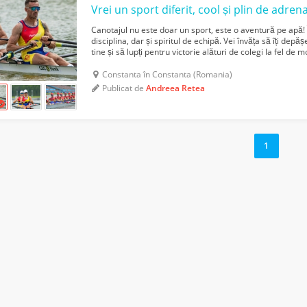
Vrei un sport diferit, cool și plin de adren
Canotajul nu este doar un sport, este o aventură pe apă! Îț
disciplina, dar și spiritul de echipă. Vei învăța să îți depăș
tine și să lupți pentru victorie alături de colegi la fel de m
canotajul •Îți scul...
Constanta în Constanta (Romania)
Publicat de
Andreea Retea
1