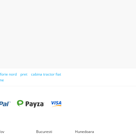
forie nord
pret
cabina tractor fiat
ne
lfov
Bucuresti
Hunedoara