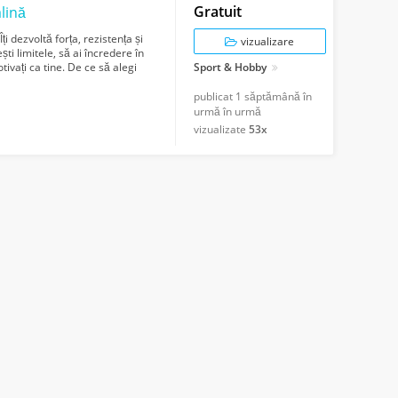
Gratuit
alină
i dezvoltă forța, rezistența și
vizualizare
ești limitele, să ai încredere în
otivați ca tine. De ce să alegi
Sport & Hobby
publicat
1 săptămână în
urmă în urmă
vizualizate
53x