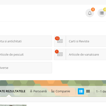
0
0
12
rta si antichitati
Carti si Reviste
1
rticole de pescuit
Articole de vanatoare
iverse
ATE REZULTATELE
Persoană
Companie
1 - 1 d