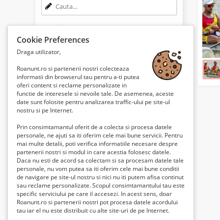
Locație
Cookie Preferences
Draga utilizator,
Tranzacţie
Roanunt.ro si partenerii nostri colecteaza
Orice tranzacție
informatii din browserul tau pentru a-ti putea
oferi content si reclame personalizate in
functie de interesele si nevoile tale. De asemenea, aceste
Condiție
date sunt folosite pentru analizarea traffic-ului pe site-ul
nostru si pe Internet.
Orice condiție
Prin consimtamantul oferit de a colecta si procesa datele
Perioadă
personale, ne ajuti sa iti oferim cele mai bune servicii. Pentru
mai multe detalii, poti verifica informatiile necesare despre
Orice vârstă
partenerii nostri si modul in care acestia folosesc datele.
Daca nu esti de acord sa colectam si sa procesam datele tale
personale, nu vom putea sa iti oferim cele mai bune conditii
de navigare pe site-ul nostru si nici nu iti putem afisa continut
Numai articole cu imagine
sau reclame personalizate. Scopul consimtamantului tau este
specific serviciului pe care il accesezi. In acest sens, doar
Roanunt.ro si partenerii nostri pot procesa datele acordului
Lei0
-
Lei50
Preț:
tau iar el nu este distribuit cu alte site-uri de pe Internet.