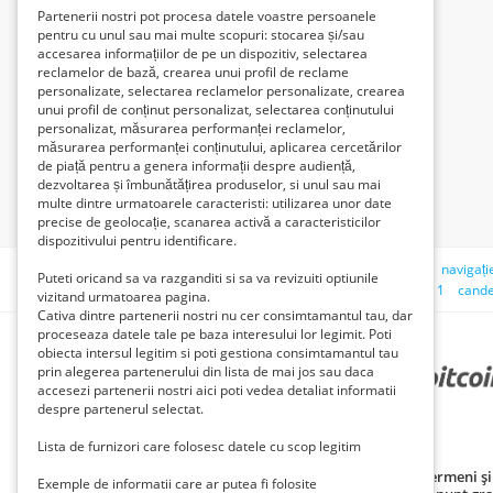
Partenerii nostri pot procesa datele voastre persoanele
pentru cu unul sau mai multe scopuri: stocarea și/sau
accesarea informațiilor de pe un dispozitiv, selectarea
reclamelor de bază, crearea unui profil de reclame
Căutare
personalizate, selectarea reclamelor personalizate, crearea
unui profil de conținut personalizat, selectarea conținutului
personalizat, măsurarea performanței reclamelor,
Abonați-vă la această căutare
măsurarea performanței conținutului, aplicarea cercetărilor
de piață pentru a genera informații despre audiență,
Curățați câmpurile
dezvoltarea și îmbunătățirea produselor, si unul sau mai
multe dintre urmatoarele caracteristi: utilizarea unor date
precise de geolocație, scanarea activă a caracteristicilor
dispozitivului pentru identificare.
Căutări recente:
căruţă din lemn
bun
fac cunoștința
navigați
Puteti oricand sa va razganditi si sa va revizuiti optiunile
biax flex masina gaurit surubelnita cu acumulator
sector 1
cande
vizitand urmatoarea pagina.
Cativa dintre partenerii nostri nu cer consimtamantul tau, dar
proceseaza datele tale pe baza interesului lor legimit. Poti
obiecta intersul legitim si poti gestiona consimtamantul tau
prin alegerea partenerului din lista de mai jos sau daca
PARTENERII NOȘTRI
accesezi partenerii nostri aici poti vedea detaliat informatii
despre partenerul selectat.
Lista de furnizori care folosesc datele cu scop legitim
Politică de confidențialitate
Politica cookie
Termeni și 
Exemple de informatii care ar putea fi folosite