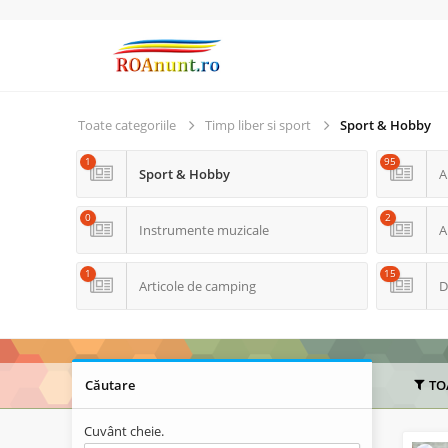
Toate categoriile
Timp liber si sport
Sport & Hobby
1
95
Sport & Hobby
A
0
2
Instrumente muzicale
A
1
15
Articole de camping
D
Căutare
TO
Cuvânt cheie.