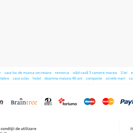
e
caut loc de munca secretara
remorca
viâd casă 5 camere macea
3 lei
e
labre
caut sclav
hotel
doamna matura 46 ani
companie
ocnele mari
ca
condiții de utilizare
I