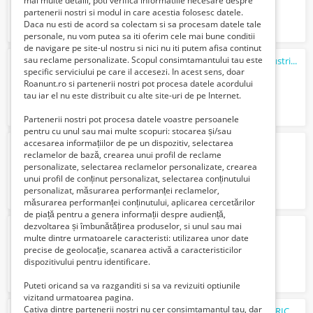
mai multe detalii, poti verifica informatiile necesare despre
partenerii nostri si modul in care acestia folosesc datele.
Daca nu esti de acord sa colectam si sa procesam datele tale
personale, nu vom putea sa iti oferim cele mai bune conditii
de navigare pe site-ul nostru si nici nu iti putem afisa continut
sau reclame personalizate. Scopul consimtamantului tau este
Vand cască pentru alpinism utilitar si industrial Camp Safety Star
specific serviciului pe care il accesezi. In acest sens, doar
150 Lei
Roanunt.ro si partenerii nostri pot procesa datele acordului
tau iar el nu este distribuit cu alte site-uri de pe Internet.
Partenerii nostri pot procesa datele voastre persoanele
pentru cu unul sau mai multe scopuri: stocarea și/sau
accesarea informațiilor de pe un dispozitiv, selectarea
timp liber
reclamelor de bază, crearea unui profil de reclame
Verifica cu vanzatorul
personalizate, selectarea reclamelor personalizate, crearea
unui profil de conținut personalizat, selectarea conținutului
personalizat, măsurarea performanței reclamelor,
măsurarea performanței conținutului, aplicarea cercetărilor
de piață pentru a genera informații despre audiență,
dezvoltarea și îmbunătățirea produselor, si unul sau mai
Sofer personal
multe dintre urmatoarele caracteristi: utilizarea unor date
3000 Lei
precise de geolocație, scanarea activă a caracteristicilor
dispozitivului pentru identificare.
Puteti oricand sa va razganditi si sa va revizuiti optiunile
vizitand urmatoarea pagina.
Cativa dintre partenerii nostri nu cer consimtamantul tau, dar
INVITAȚIE WORKSHOP ÎN DOMENIUL AGRICULTURII