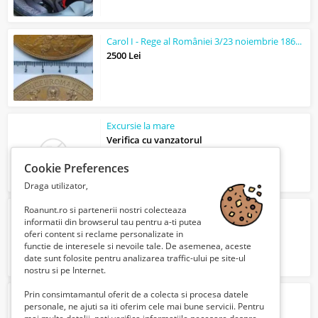
Carol I - Rege al României 3/23 noiembrie 1869 - 1894 Elisaveta - Regina
2500 Lei
Excursie la mare
Verifica cu vanzatorul
Cookie Preferences
Draga utilizator,
Roanunt.ro si partenerii nostri colecteaza
xBody Timisoara
informatii din browserul tau pentru a-ti putea
Verifica cu vanzatorul
oferi content si reclame personalizate in
functie de interesele si nevoile tale. De asemenea, aceste
date sunt folosite pentru analizarea traffic-ului pe site-ul
nostru si pe Internet.
Prin consimtamantul oferit de a colecta si procesa datele
Vand 2 mânere de flotări
personale, ne ajuti sa iti oferim cele mai bune servicii. Pentru
60 Lei