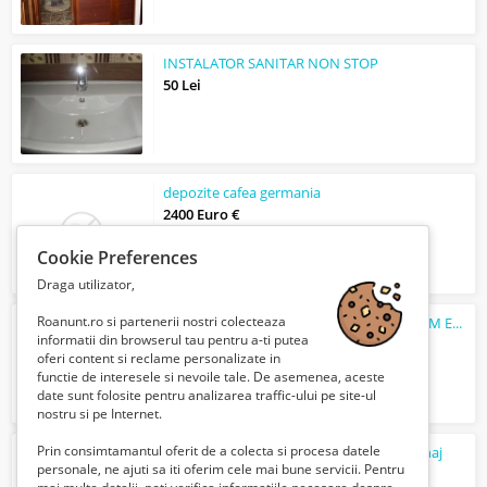
INSTALATOR SANITAR NON STOP
50 Lei
depozite cafea germania
2400 Euro €
Cookie Preferences
Draga utilizator,
Roanunt.ro si partenerii nostri colecteaza
Lichidator judiciar vand Stație
de
muls FGM Euro Glass
informatii din browserul tau pentru a-ti putea
190000 Lei
oferi content si reclame personalizate in
functie de interesele si nevoile tale. De asemenea, aceste
date sunt folosite pentru analizarea traffic-ului pe site-ul
nostru si pe Internet.
Prin consimtamantul oferit de a colecta si procesa datele
Caut
sa fac Curatenie spalat geamuri menaj
personale, ne ajuti sa iti oferim cele mai bune servicii. Pentru
400 Lei