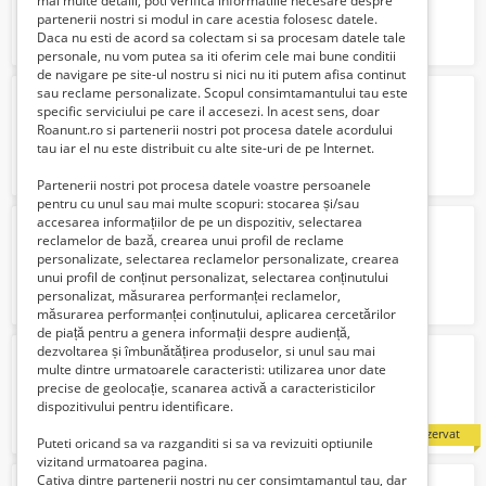
mai multe detalii, poti verifica informatiile necesare despre
partenerii nostri si modul in care acestia folosesc datele.
Daca nu esti de acord sa colectam si sa procesam datele tale
personale, nu vom putea sa iti oferim cele mai bune conditii
de navigare pe site-ul nostru si nici nu iti putem afisa continut
sau reclame personalizate. Scopul consimtamantului tau este
Incarcare clima Zalau-freon ecologic
specific serviciului pe care il accesezi. In acest sens, doar
50 Lei
Roanunt.ro si partenerii nostri pot procesa datele acordului
tau iar el nu este distribuit cu alte site-uri de pe Internet.
Partenerii nostri pot procesa datele voastre persoanele
pentru cu unul sau mai multe scopuri: stocarea și/sau
accesarea informațiilor de pe un dispozitiv, selectarea
depozite castraveti germ
reclamelor de bază, crearea unui profil de reclame
2000 Euro €
personalizate, selectarea reclamelor personalizate, crearea
unui profil de conținut personalizat, selectarea conținutului
personalizat, măsurarea performanței reclamelor,
măsurarea performanței conținutului, aplicarea cercetărilor
de piață pentru a genera informații despre audiență,
dezvoltarea și îmbunătățirea produselor, si unul sau mai
Responsabil controlul calitatii
multe dintre urmatoarele caracteristi: utilizarea unor date
Verifica cu vanzatorul
precise de geolocație, scanarea activă a caracteristicilor
dispozitivului pentru identificare.
rezervat
Puteti oricand sa va razganditi si sa va revizuiti optiunile
vizitand urmatoarea pagina.
Cativa dintre partenerii nostri nu cer consimtamantul tau, dar
agricultura Germania la sparanghel