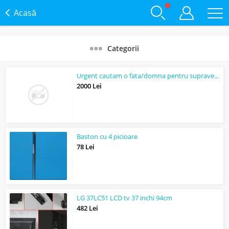
Acasă
Categorii
Urgent cautam o fata/domna pentru supraveghere a doi copii in Danemarca
2000 Lei
Baston cu 4 picioare
78 Lei
LG 37LC51 LCD tv 37 inchi 94cm
482 Lei