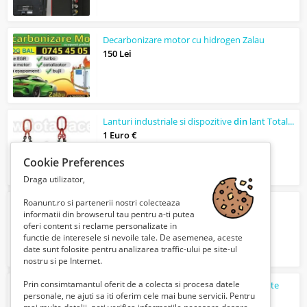
Decarbonizare motor cu hidrogen Zalau
150 Lei
Lanturi industriale si dispozitive
din
lant Total Race
1 Euro €
Cookie Preferences
Draga utilizator,
Roanunt.ro si partenerii nostri colecteaza
INSTALATOR SANITAR NON STOP
informatii din browserul tau pentru a-ti putea
50 Lei
oferi content si reclame personalizate in
functie de interesele si nevoile tale. De asemenea, aceste
date sunt folosite pentru analizarea traffic-ului pe site-ul
nostru si pe Internet.
Prin consimtamantul oferit de a colecta si procesa datele
VAND
CASA
batraneasca & TEREN la munte
personale, ne ajuti sa iti oferim cele mai bune servicii. Pentru
Verifica cu vanzatorul