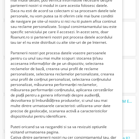
mai multe detalii, poti verifica informatiile necesare despre
partenerii nostri si modul in care acestia folosesc datele.
Daca nu esti de acord sa colectam si sa procesam datele tale
personale, nu vom putea sa iti oferim cele mai bune conditii
de navigare pe site-ul nostru si nici nu iti putem afisa continut
sau reclame personalizate. Scopul consimtamantului tau este
depozite cafea germania
specific serviciului pe care il accesezi. In acest sens, doar
2400 Euro €
Roanunt.ro si partenerii nostri pot procesa datele acordului
tau iar el nu este distribuit cu alte site-uri de pe Internet.
Partenerii nostri pot procesa datele voastre persoanele
pentru cu unul sau mai multe scopuri: stocarea și/sau
accesarea informațiilor de pe un dispozitiv, selectarea
Casa
in Calugareni, Giurgiu
reclamelor de bază, crearea unui profil de reclame
75000 Euro €
personalizate, selectarea reclamelor personalizate, crearea
unui profil de conținut personalizat, selectarea conținutului
personalizat, măsurarea performanței reclamelor,
măsurarea performanței conținutului, aplicarea cercetărilor
de piață pentru a genera informații despre audiență,
dezvoltarea și îmbunătățirea produselor, si unul sau mai
Lichidator judiciar vand Stație de muls FGM Euro Glass
multe dintre urmatoarele caracteristi: utilizarea unor date
190000 Lei
precise de geolocație, scanarea activă a caracteristicilor
dispozitivului pentru identificare.
Puteti oricand sa va razganditi si sa va revizuiti optiunile
vizitand urmatoarea pagina.
Cativa dintre partenerii nostri nu cer consimtamantul tau, dar
Timbre stickere Panini rare Euro 84 Espana 82 Jocuri Olimpice 72 si 88