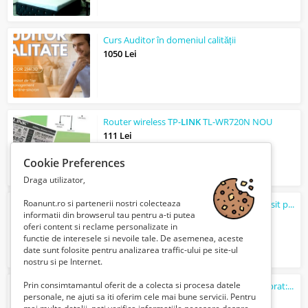
Curs Auditor în domeniul calității
1050 Lei
Router wireless TP-
LINK
TL-WR720N NOU
111 Lei
Cookie Preferences
Draga utilizator,
Roanunt.ro si partenerii nostri colecteaza
Vind Router TP-
Link
: TL_WR1043ND ,folosit putin,pret 45 Lei
informatii din browserul tau pentru a-ti putea
45 Lei
oferi content si reclame personalizate in
functie de interesele si nevoile tale. De asemenea, aceste
date sunt folosite pentru analizarea traffic-ului pe site-ul
nostru si pe Internet.
Prin consimtamantul oferit de a colecta si procesa datele
Inchiriere macara 10 & 18 tone , lungime brat: 20 metri, brat auxiliar de 6 ...
personale, ne ajuti sa iti oferim cele mai bune servicii. Pentru
Verifica cu vanzatorul