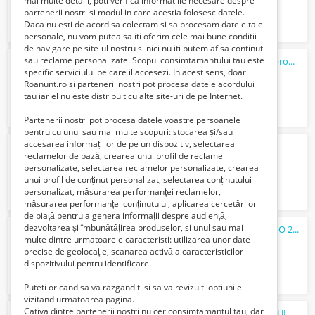
mai multe detalii, poti verifica informatiile necesare despre
partenerii nostri si modul in care acestia folosesc datele.
Daca nu esti de acord sa colectam si sa procesam datele tale
personale, nu vom putea sa iti oferim cele mai bune conditii
de navigare pe site-ul nostru si nici nu iti putem afisa continut
sau reclame personalizate. Scopul consimtamantului tau este
Optimizare SEO Timisoara web design si promovare
specific serviciului pe care il accesezi. In acest sens, doar
Verifica cu vanzatorul
Roanunt.ro si partenerii nostri pot procesa datele acordului
tau iar el nu este distribuit cu alte site-uri de pe Internet.
Partenerii nostri pot procesa datele voastre persoanele
pentru cu unul sau mai multe scopuri: stocarea și/sau
accesarea informațiilor de pe un dispozitiv, selectarea
Model online în București
reclamelor de bază, crearea unui profil de reclame
5000 Euro €
personalizate, selectarea reclamelor personalizate, crearea
unui profil de conținut personalizat, selectarea conținutului
personalizat, măsurarea performanței reclamelor,
măsurarea performanței conținutului, aplicarea cercetărilor
de piață pentru a genera informații despre audiență,
dezvoltarea și îmbunătățirea produselor, si unul sau mai
Curs online autorizat Manager HACCP - ISO 22000
multe dintre urmatoarele caracteristi: utilizarea unor date
880 Lei
precise de geolocație, scanarea activă a caracteristicilor
dispozitivului pentru identificare.
Puteti oricand sa va razganditi si sa va revizuiti optiunile
vizitand urmatoarea pagina.
Cativa dintre partenerii nostri nu cer consimtamantul tau, dar
CASĂ DE VÂNZARE ÎN BRĂILA ÎN CARTIERUL PISC VIDIN