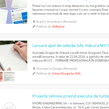
Pretul nu-l voi reduce in timp deoarece nu ma grabesc sa-
favorite crezand ca-l scad, normal il cresc constant Doar
valoreaza mai mult de atat dupa cum se si vede in foto 
Care vor sa-mi vanda ori isi dau cu parerea sau ...
Brad în Hunedoara (Romania)
Publicat de
Utilizator
Lansare apel de selecție GAL măsura M1/1
Asociația Grupul de Acțiune Locală Inima Giurgiului-Țara N
anunță lansarea, în data de 22.04.2024, a apelului de sel
măsura M1/1C – FORMARE PROFESIONALĂ ÎN DOMENIUL AGR
Entități publice sau private (inclusiv ONG-uri) care ...
Ghimpati în Giurgiu (Romania)
Publicat de
Inima Giurgiului GAL
HYDRO-ENGINEERING SA – in faliment, CUI 18045420, J11
Resita, Calea Caransebesului, nr. 16 A, jud. Caras-Severin,