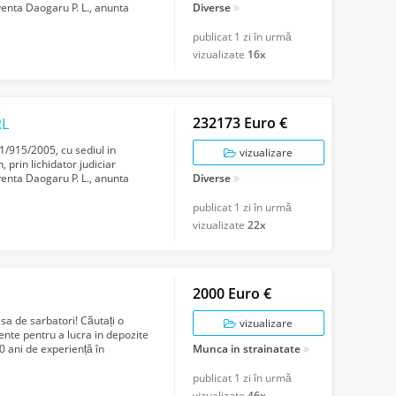
venta Daogaru P. L., anunta
Diverse
publicat
1 zi în urmă
vizualizate
16x
232173 Euro €
RL
/915/2005, cu sediul in
vizualizare
 prin lichidator judiciar
venta Daogaru P. L., anunta
Diverse
publicat
1 zi în urmă
vizualizate
22x
2000 Euro €
asa de sarbatori! Căutați o
vizualizare
ente pentru a lucra in depozite
10 ani de experiență în
Munca in strainatate
publicat
1 zi în urmă
vizualizate
46x