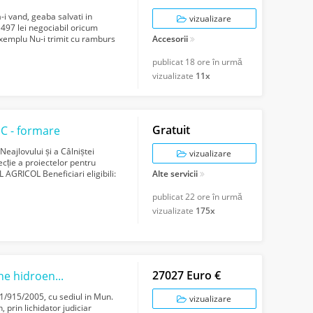
i vand, geaba salvati in
vizualizare
 497 lei negociabil oricum
exemplu Nu-i trimit cu ramburs
Accesorii
publicat
18 ore în urmă
vizualizate
11x
Gratuit
C - formare
eajlovului și a Câlniștei
vizualizare
ecție a proiectelor pentru
ICOL Beneficiari eligibili:
Alte servicii
publicat
22 ore în urmă
vizualizate
175x
27027 Euro €
Proiecte tehnice privind executia de turbine hidroenergetice
/915/2005, cu sediul in Mun.
vizualizare
 prin lichidator judiciar