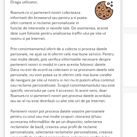
Draga utilizator,
Roanunt.ro si partenerii nostri colecteaza
informatii din browserul tau pentru a-ti putea
oferi content si reclame personalizate in
functie de interesele si nevoile tale. De asemenea, aceste
date sunt folosite pentru analizarea traffic-ului pe site-ul
nostru si pe Internet.
Prin consimtamantul oferit de a colecta si procesa datele
personale, ne ajuti sa iti oferim cele mai bune servicii. Pentru
mai multe detalii, poti verifica informatiile necesare despre
partenerii nostri si modul in care acestia folosesc datele.
Daca nu esti de acord sa colectam si sa procesam datele tale
personale, nu vom putea sa iti oferim cele mai bune conditii
de navigare pe site-ul nostru si nici nu iti putem afisa continut
sau reclame personalizate. Scopul consimtamantului tau este
specific serviciului pe care il accesezi. In acest sens, doar
Roanunt.ro si partenerii nostri pot procesa datele acordului
tau iar el nu este distribuit cu alte site-uri de pe Internet.
Partenerii nostri pot procesa datele voastre persoanele
pentru cu unul sau mai multe scopuri: stocarea și/sau
accesarea informațiilor de pe un dispozitiv, selectarea
reclamelor de bază, crearea unui profil de reclame
personalizate, selectarea reclamelor personalizate, crearea