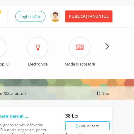
PUBLICAȚI ANUNTUL
Loghează-te
opilul
Electronice
Moda si accesorii
Timp liber si spo
de 722 anunturi
Nou
38 Lei
Cheite de doze si conserve pentru martisoare cercei inele bratari
, geaba salvati in favorite
vizualizare
00 bucati si negociabil pentru