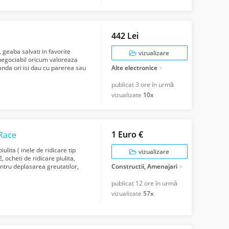
442 Lei
 geaba salvati in favorite
vizualizare
 negociabil oricum valoreaza
anda ori isi dau cu parerea sau
Alte electronice
publicat
3 ore în urmă
vizualizate
10x
1 Euro €
 Race
iulita ( inele de ridicare tip
vizualizare
, ocheti de ridicare piulita,
pentru deplasarea greutatilor,
Constructii, Amenajari
publicat
12 ore în urmă
vizualizate
57x