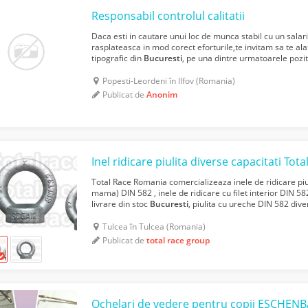
Responsabil controlul calitatii
Daca esti in cautare unui loc de munca stabil cu un salari
rasplateasca in mod corect eforturile,te invitam sa te alat
tipografic din
Bucuresti
, pe una dintre urmatoarele poz
TIPOGRAF, MAGAZIONER, RESPONSABIL CONTROLUL CALIT
Popesti-Leordeni în Ilfov (Romania)
Publicat de
Anonim
Inel ridicare piulita diverse capacitati Tota
Total Race Romania comercializeaza inele de ridicare piuli
mama) DIN 582 , inele de ridicare cu filet interior DIN 582
livrare din stoc
Bucuresti
, piulita cu ureche DIN 582 diver
582 , inel de ridicare DIN 582 ...
Tulcea în Tulcea (Romania)
Publicat de
total race group