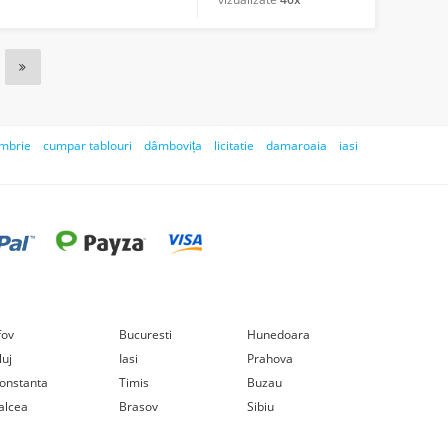
mbrie
cumpar tablouri
dâmbovița
licitatie
damaroaia
iasi
lfov
Bucuresti
Hunedoara
luj
Iasi
Prahova
onstanta
Timis
Buzau
alcea
Brasov
Sibiu