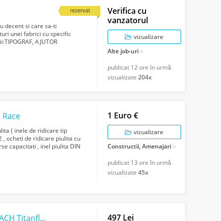
Verifica cu
rezervat
vanzatorul
u decent si care sa-ti
uri unei fabrici cu specific
vizualizare
itii:TIPOGRAF, AJUTOR
ATII ...
Alte job-uri
publicat
12 ore în urmă
vizualizate
204x
1 Euro €
l Race
ta ( inele de ridicare tip
vizualizare
 , ocheti de ridicare piulita cu
se capacitati , inel piulita DIN
Constructii, Amenajari
publicat
13 ore în urmă
vizualizate
45x
497 Lei
Ochelari de vedere pentru copii ESCHENBACH Titanflex 3712