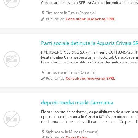
Consultant Insolventa SPRL si Cabinet Individual de Insol
licitatie publica deschisa, cu strigare, pentru ...
Timisoara în Timis (Romania)
Publicat de
Consultant Insolventa SPRL
Parti sociale detinute la Aquaris Crivaia S
HYDRO-ENGINEERING SA – in faliment, CUI 18045420, J11
Resita, Calea Caransebesului, nr. 16 A, jud. Caras-Severin,
Consultant Insolventa SPRL si Cabinet Individual de Insol
licitatie publica deschisa, cu strigare, pentru vanza...
Timisoara în Timis (Romania)
Publicat de
Consultant Insolventa SPRL
depozit media markt Germania
Plecari inainte de sarbatori, cu posibilitatea de a veni ac
oportunitate de muncă în Germania? -Avem
oferte
excel
media markt la sortat si verificat electronice. -Cu peste 
recrutare internațională, suntem aici să vă aj...
Sighisoara în Mures (Romania)
Publicat de
Tudor Balan