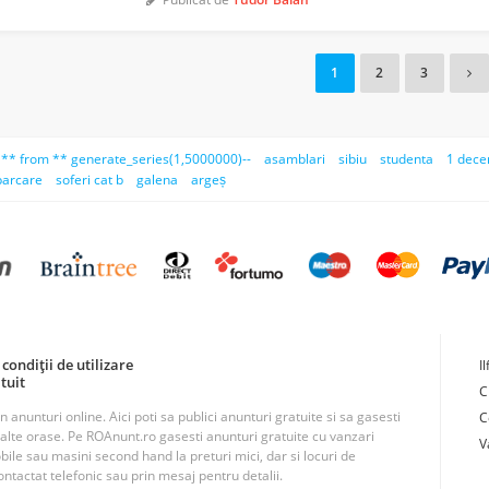
1
2
3
) ** from ** generate_series(1,5000000)--
asamblari
sibiu
studenta
1 dece
parcare
soferi cat b
galena
argeș
condiții de utilizare
I
tuit
C
unturi online. Aici poti sa publici anunturi gratuite si sa gasesti
C
n alte orase. Pe ROAnunt.ro gasesti anunturi gratuite cu vanzari
V
obile sau masini second hand la preturi mici, dar si locuri de
ntactat telefonic sau prin mesaj pentru detalii.