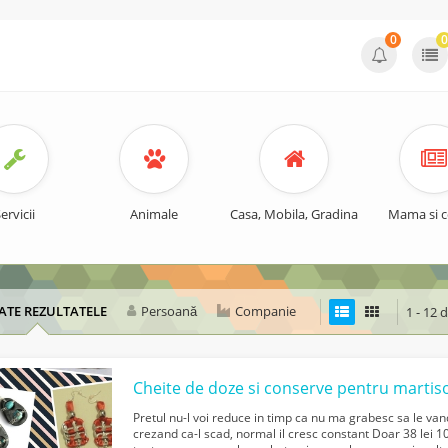
0
0
ervicii
Animale
Casa, Mobila, Gradina
Mama si c
ATE REZULTATELE
Persoană
Companie
1 - 12 
Pretul nu-l voi reduce in timp ca nu ma grabesc sa le vand
crezand ca-l scad, normal il cresc constant Doar 38 lei 1