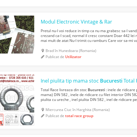
Modul Electronic Vintage & Rar
Pretul nu-l voi reduce in timp ca nu ma grabesc sa-l vand,
crezand ca-l scad, normal il cresc constant Doar 442 lei
mai mult de atat Nu-l trimit cu ramburs Care vor sa-mi v
compara cu alte
oferte
ignor si blochez Ro...
Brad în Hunedoara (Romania)
Publicat de
Utilizator
Inel piulita tip mama stoc
Bucuresti
Total
Total Race livreaza din stoc
Bucuresti
: inele de ridicare p
mama) DIN 582 , inele de ridicare cu filet interior DIN 582
piulita cu ureche , inel piulita DIN 582 , inel de ridicare 
ochet piulita , piulita inela...
Miercurea Ciuc în Harghita (Romania)
Publicat de
total race group