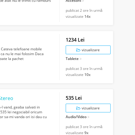
de atat Nu le trimit cu ramburs
Accesorii
publicat
2 ore în urmă
vizualizate
14x
1234 Lei
te Cateva telefoane mobile
vizualizare
 ca nu le mai folosim Daca
toate la pachet
Tablete
publicat
3 ore în urmă
vizualizate
10x
535 Lei
Stereo
l vand, geaba salvati in
vizualizare
 535 lei negociabil oricum
or sa-mi vanda ori isi dau cu
Audio/Video
publicat
3 ore în urmă
vizualizate
9x