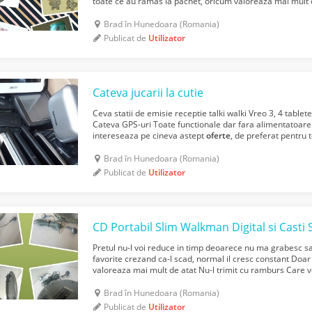
toate ce au ramas la pachet, oricum valoreaza mai mult 
Care vor sa-mi vanda ori isi dau cu par...
Brad în Hunedoara (Romania)
Publicat de
Utilizator
Cateva jucarii la cutie
Ceva statii de emisie receptie talki walki Vreo 3, 4 table
Cateva GPS-uri Toate functionale dar fara alimentatoare
intereseaza pe cineva astept
oferte
, de preferat pentru 
Brad în Hunedoara (Romania)
Publicat de
Utilizator
CD Portabil Slim Walkman Digital si Casti 
Pretul nu-l voi reduce in timp deoarece nu ma grabesc sa-
favorite crezand ca-l scad, normal il cresc constant Doar
valoreaza mai mult de atat Nu-l trimit cu ramburs Care v
parerea sau compara cu alte
oferte
ignor si bloc...
Brad în Hunedoara (Romania)
Publicat de
Utilizator