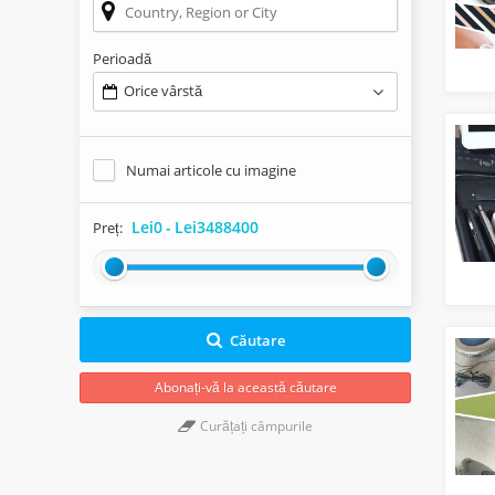
Perioadă
Orice vârstă
Numai articole cu imagine
Lei0
-
Lei3488400
Preț:
Căutare
Abonați-vă la această căutare
Curățați câmpurile