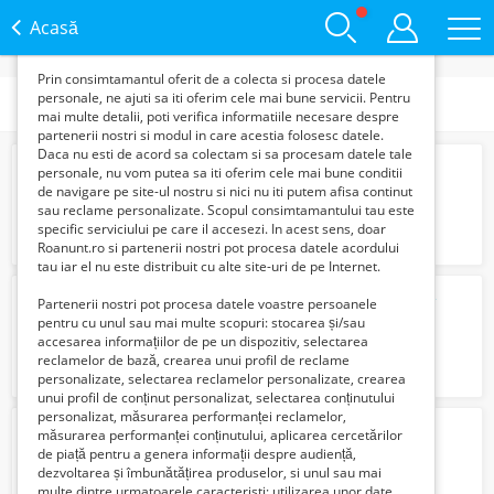
functie de interesele si nevoile tale. De asemenea, aceste
date sunt folosite pentru analizarea traffic-ului pe site-ul
Acasă
nostru si pe Internet.
Prin consimtamantul oferit de a colecta si procesa datele
personale, ne ajuti sa iti oferim cele mai bune servicii. Pentru
Subcategorii
mai multe detalii, poti verifica informatiile necesare despre
partenerii nostri si modul in care acestia folosesc datele.
Daca nu esti de acord sa colectam si sa procesam datele tale
jack russel terrier
personale, nu vom putea sa iti oferim cele mai bune conditii
1500 Lei
de navigare pe site-ul nostru si nici nu iti putem afisa continut
sau reclame personalizate. Scopul consimtamantului tau este
specific serviciului pe care il accesezi. In acest sens, doar
Roanunt.ro si partenerii nostri pot procesa datele acordului
tau iar el nu este distribuit cu alte site-uri de pe Internet.
Vand catea Kangal – sănătoasă și jucăușă
Partenerii nostri pot procesa datele voastre persoanele
150 Euro €
pentru cu unul sau mai multe scopuri: stocarea și/sau
accesarea informațiilor de pe un dispozitiv, selectarea
reclamelor de bază, crearea unui profil de reclame
personalizate, selectarea reclamelor personalizate, crearea
unui profil de conținut personalizat, selectarea conținutului
personalizat, măsurarea performanței reclamelor,
Bichon havanez pui 4 luni
măsurarea performanței conținutului, aplicarea cercetărilor
300 Lei
de piață pentru a genera informații despre audiență,
dezvoltarea și îmbunătățirea produselor, si unul sau mai
multe dintre urmatoarele caracteristi: utilizarea unor date