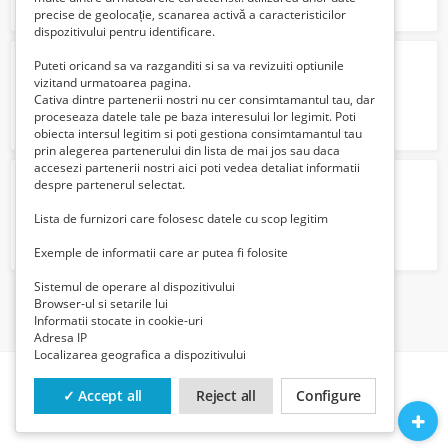
precise de geolocație, scanarea activă a caracteristicilor
dispozitivului pentru identificare.
American Bully poket blue
Puteti oricand sa va razganditi si sa va revizuiti optiunile
500 Euro €
vizitand urmatoarea pagina.
Cativa dintre partenerii nostri nu cer consimtamantul tau, dar
proceseaza datele tale pe baza interesului lor legimit. Poti
obiecta intersul legitim si poti gestiona consimtamantul tau
prin alegerea partenerului din lista de mai jos sau daca
accesezi partenerii nostri aici poti vedea detaliat informatii
Vând bichon maltez
despre partenerul selectat.
650 Lei
Lista de furnizori care folosesc datele cu scop legitim
Exemple de informatii care ar putea fi folosite
Sistemul de operare al dispozitivului
Browser-ul si setarile lui
1
Informatii stocate in cookie-uri
Adresa IP
Localizarea geografica a dispozitivului
✓ Accept all
Reject all
Configure