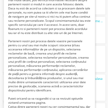
mai multe detalii, poti verifica informatiile necesare despre
partenerii nostri si modul in care acestia folosesc datele.
Daca nu esti de acord sa colectam si sa procesam datele tale
personale, nu vom putea sa iti oferim cele mai bune conditii
de navigare pe site-ul nostru si nici nu iti putem afisa continut
sau reclame personalizate. Scopul consimtamantului tau este
Tractari camioane/autoutilitare/autoturisme NON STOP
specific serviciului pe care il accesezi. In acest sens, doar
77135 Lei
Roanunt.ro si partenerii nostri pot procesa datele acordului
tau iar el nu este distribuit cu alte site-uri de pe Internet.
Partenerii nostri pot procesa datele voastre persoanele
pentru cu unul sau mai multe scopuri: stocarea și/sau
accesarea informațiilor de pe un dispozitiv, selectarea
Inchirieri microbuze cu sofer
reclamelor de bază, crearea unui profil de reclame
Verifica cu vanzatorul
personalizate, selectarea reclamelor personalizate, crearea
unui profil de conținut personalizat, selectarea conținutului
personalizat, măsurarea performanței reclamelor,
măsurarea performanței conținutului, aplicarea cercetărilor
de piață pentru a genera informații despre audiență,
dezvoltarea și îmbunătățirea produselor, si unul sau mai
caut mecanic auto scimbare garnitura chiulasa
multe dintre urmatoarele caracteristi: utilizarea unor date
100 Lei
precise de geolocație, scanarea activă a caracteristicilor
dispozitivului pentru identificare.
Puteti oricand sa va razganditi si sa va revizuiti optiunile
vizitand urmatoarea pagina.
Cativa dintre partenerii nostri nu cer consimtamantul tau, dar
TRANSPORT MARFA MOBILA BUCURESTI