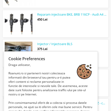
Reparam injectoare BKE, BRB 116CP - Audi A4 1.9 TDI
450 Lei
Injector / Injectoare BLS
375 Lei
Cookie Preferences
Draga utilizator,
Roanunt.ro si partenerii nostri colecteaza
Cititor tahograf Tacho2safe 1100 cu TVA
informatii din browserul tau pentru a-ti putea
1270 Lei
oferi content si reclame personalizate in
functie de interesele si nevoile tale. De asemenea, aceste
date sunt folosite pentru analizarea traffic-ului pe site-ul
nostru si pe Internet.
Prin consimtamantul oferit de a colecta si procesa datele
Angajez curier/curieri/livrator TAZZ / eatZZ - cel mai mic comision
personale, ne ajuti sa iti oferim cele mai bune servicii. Pentru
Verifica cu vanzatorul