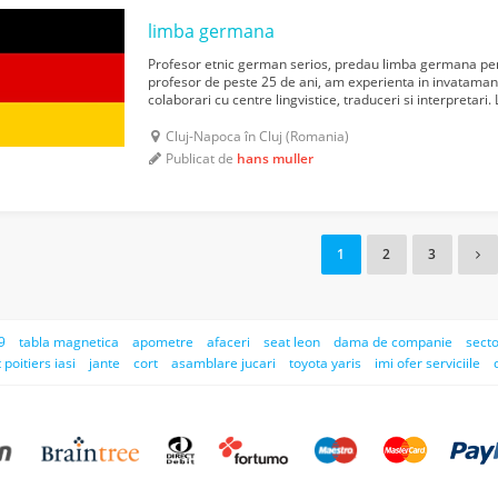
limba germana
Profesor etnic german serios, predau limba germana pentr
profesor de peste 25 de ani, am experienta in invatamantu
colaborari cu centre lingvistice, traduceri si interpretari
am studiat in Germania. Detin materia...
Cluj-Napoca în Cluj (Romania)
Publicat de
hans muller
1
2
3
9
tabla magnetica
apometre
afaceri
seat leon
dama de companie
secto
poitiers iasi
jante
cort
asamblare jucari
toyota yaris
imi ofer serviciile