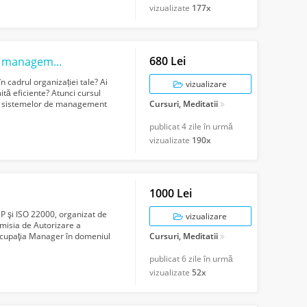
vizualizate
177x
680 Lei
Curs online Implementarea sistemelor de management anti-mită ISO 37001
n cadrul organizației tale? Ai
vizualizare
ă eficiente? Atunci cursul
ea sistemelor de management
Cursuri, Meditatii
publicat
4 zile în urmă
vizualizate
190x
1000 Lei
 şi ISO 22000, organizat de
vizualizare
misia de Autorizare a
 ocupaţia Manager în domeniul
Cursuri, Meditatii
ogra...
publicat
6 zile în urmă
vizualizate
52x