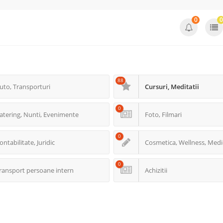
0
0
88
uto, Transporturi
Cursuri, Meditatii
0
atering, Nunti, Evenimente
Foto, Filmari
0
ontabilitate, Juridic
Cosmetica, Wellness, Medi
0
ransport persoane intern
Achizitii