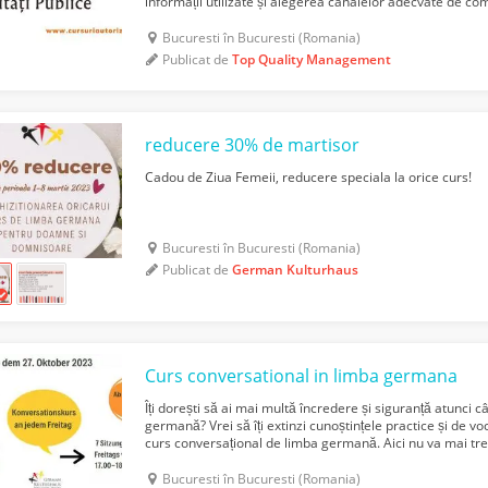
informații utilizate și alegerea canalelor adecvate de co
Identificarea nivelului perceput de ef...
Bucuresti în Bucuresti (Romania)
Publicat de
Top Quality Management
reducere 30% de martisor
Cadou de Ziua Femeii, reducere speciala la orice curs!
Bucuresti în Bucuresti (Romania)
Publicat de
German Kulturhaus
Curs conversational in limba germana
Îți dorești să ai mai multă încredere și siguranță atunci c
germană? Vrei să îți extinzi cunoștințele practice și de vo
curs conversațional de limba germană. Aici nu va mai trebu
cunoști articolul unui substantiv. Scopu...
Bucuresti în Bucuresti (Romania)