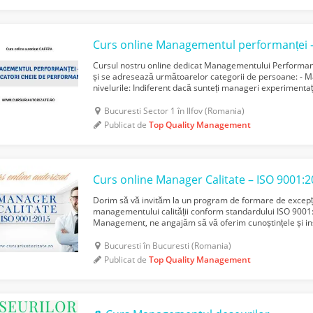
Cursul nostru online dedicat Managementului Performanțe
și se adresează următoarelor categorii de persoane: - M
nivelurile: Indiferent dacă sunteți manageri experimentați
acest curs vă va ajuta să înțelegeți importanța măs...
Bucuresti Sector 1 în Ilfov (Romania)
Publicat de
Top Quality Management
Curs online Manager Calitate – ISO 9001:
Dorim să vă invităm la un program de formare de excepți
managementului calității conform standardului ISO 9001:
Management, ne angajăm să vă oferim cunoștințele și i
a deveni specialist în managementul calității. Tematica ..
Bucuresti în Bucuresti (Romania)
Publicat de
Top Quality Management