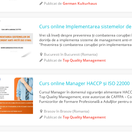
Publicat de
German Kulturhaus
Vrei să înveți despre prevenirea și combaterea corupției î
dorința de a implementa sisteme de management anti-mit
"Prevenirea și combaterea corupției prin implementar
anti-mită ISO 37001" este soluția de care ai nevoi...
Bucuresti în Bucuresti (Romania)
Publicat de
Top Quality Management
Curs online Manager HACCP și ISO 22000
Cursul Manager în domeniul siguranţei alimentare HACCP
Top Quality Management, este autorizat de CAFFPA – Co
Furnizorilor de Formare Profesională a Adulţilor pentru
siguranţei alimentare, cod COR nou 226312. Tematica pr
Brasov în Brasov (Romania)
Publicat de
Top Quality Management