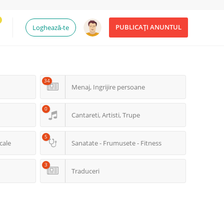
PUBLICAȚI ANUNTUL
Loghează-te
34
Menaj, Ingrijire persoane
0
Cantareti, Artisti, Trupe
5
cale
Sanatate - Frumusete - Fitness
3
Traduceri