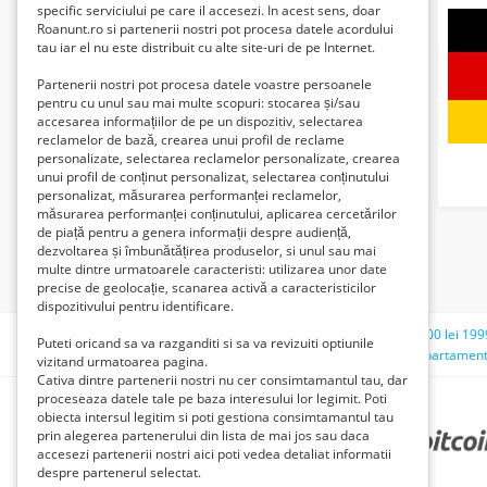
specific serviciului pe care il accesezi. In acest sens, doar
Roanunt.ro si partenerii nostri pot procesa datele acordului
tau iar el nu este distribuit cu alte site-uri de pe Internet.
Partenerii nostri pot procesa datele voastre persoanele
pentru cu unul sau mai multe scopuri: stocarea și/sau
accesarea informațiilor de pe un dispozitiv, selectarea
reclamelor de bază, crearea unui profil de reclame
personalizate, selectarea reclamelor personalizate, crearea
unui profil de conținut personalizat, selectarea conținutului
personalizat, măsurarea performanței reclamelor,
măsurarea performanței conținutului, aplicarea cercetărilor
de piață pentru a genera informații despre audiență,
dezvoltarea și îmbunătățirea produselor, si unul sau mai
multe dintre urmatoarele caracteristi: utilizarea unor date
precise de geolocație, scanarea activă a caracteristicilor
dispozitivului pentru identificare.
Căutări recente:
garsoniera doamna ghica
moneda 500 lei 199
Puteti oricand sa va razganditi si sa va revizuiti optiunile
smartphone dual sim si siemens telefoane de colectie
apartament 
vizitand urmatoarea pagina.
Cativa dintre partenerii nostri nu cer consimtamantul tau, dar
proceseaza datele tale pe baza interesului lor legimit. Poti
obiecta intersul legitim si poti gestiona consimtamantul tau
prin alegerea partenerului din lista de mai jos sau daca
PARTENERII NOȘTRI
accesezi partenerii nostri aici poti vedea detaliat informatii
despre partenerul selectat.