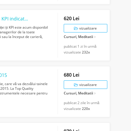
620 Lei
Curs online Managementul performanței - KPI indicatori cheie de performanță
i și KPI este acum disponibil
vizualizare
anagerilor de la toate
 sau la început de carieră,
Cursuri, Meditatii
publicat
1 zi în urmă
vizualizate
232x
680 Lei
2015
e, care vă va dezvălui tainele
vizualizare
2015. La Top Quality
nstrumentele necesare pentru
Cursuri, Meditatii
.
publicat
2 zile în urmă
vizualizate
220x