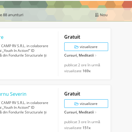
de 88 anunturi
Nou
Gratuit
re
CAMP RV S.R.L. in colaborare
vizualizare
 „Youth In Action!” ID
din Fondurile Structurale și
Cursuri, Meditatii
...
publicat
2 ore în urmă
vizualizate
169x
Gratuit
rnu Severin
CAMP RV S.R.L. in colaborare
vizualizare
 „Youth In Action!” ID
din Fondurile Structurale și
Cursuri, Meditatii
...
publicat
3 ore în urmă
vizualizate
151x