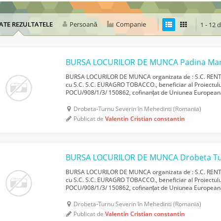
ATE REZULTATELE
Persoană
Companie
1 - 12 
BURSA LOCURILOR DE MUNCA Padina Ma
BURSA LOCURILOR DE MUNCA organizata de : S.C. RENT 
cu S.C. S.C. EURAGRO TOBACCO., beneficiar al Proiectului
POCU/908/1/3/ 150862, cofinanțat de Uniunea Europeană 
de Investiții Europene, prin Programul Operațional Capital
Drobeta-Turnu Severin în Mehedinti (Romania)
Publicat de
Valentin Cristian constantin
BURSA LOCURILOR DE MUNCA Drobeta Tu
BURSA LOCURILOR DE MUNCA organizata de : S.C. RENT 
cu S.C. S.C. EURAGRO TOBACCO., beneficiar al Proiectului
POCU/908/1/3/ 150862, cofinanțat de Uniunea Europeană 
de Investiții Europene, prin Programul Operațional Capital
Drobeta-Turnu Severin în Mehedinti (Romania)
Publicat de
Valentin Cristian constantin