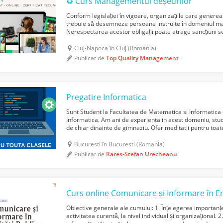
♻️ Curs Managementul deșeurilor
Conform legislației în vigoare, organizațiile care gener
trebuie să desemneze persoane instruite în domeniul m
Nerespectarea acestor obligații poate atrage sancțiuni se
la cursul Managementul Deșeurilor, veți dobândi ...
Cluj-Napoca în Cluj (Romania)
Publicat de
Top Quality Management
Pregatire Informatica
Sunt Student la Facultatea de Matematica si Informatica 
Informatica. Am ani de experienta in acest domeniu, stud
de chiar dinainte de gimnaziu. Ofer meditatii pentru toate 
examene precum Evaluarea Nationala si BAC, ...
Bucuresti în Bucuresti (Romania)
Publicat de
Rares-Stefan Urecheanu
Curs online Comunicare și Informare în Ent
Obiective generale ale cursului: 1. Înțelegerea importanțe
activitatea curentă, la nivel individual și organizațional. 2