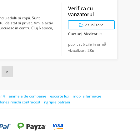
Verifica cu
vanzatorul
u adulti si copii. Sunt
l de stat si privat. Am la activ
vizualizare
. Locuiesc in centru Cluj Napoca,
Cursuri, Meditatii
publicat
6 zile în urmă
vizualizate
28x
r 4
animale de companie
escorte lux
mobila farmacie
donez rinichi contracost
ngrijire batrani