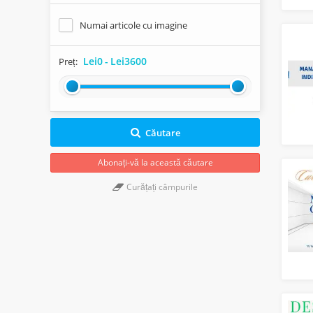
Numai articole cu imagine
Lei0
-
Lei3600
Preț:
Căutare
Abonați-vă la această căutare
Curățați câmpurile