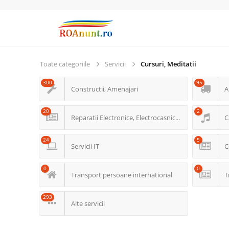
Toate categoriile
Servicii
Cursuri, Meditatii
300
95
Constructii, Amenajari
A
20
2
Reparatii Electronice, Electrocasnice, PC
C
24
5
Servicii IT
C
0
0
Transport persoane international
T
293
Alte servicii