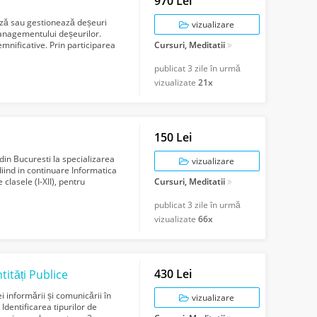
970 Lei
ează sau gestionează deșeuri
vizualizare
anagementului deșeurilor.
mnificative. Prin participarea
Cursuri, Meditatii
publicat
3 zile în urmă
vizualizate
21x
150 Lei
din Bucuresti la specializarea
vizualizare
iind in continuare Informatica
clasele (I-XII), pentru
Cursuri, Meditatii
publicat
3 zile în urmă
vizualizate
66x
430 Lei
ități Publice
i informării și comunicării în
vizualizare
. Identificarea tipurilor de