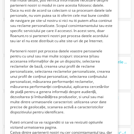
mai multe detalii, poti verifica informatiile necesare despre
partenerii nostri si modul in care acestia folosesc datele.
Daca nu esti de acord sa colectam si sa procesam datele tale
personale, nu vom putea sa iti oferim cele mai bune conditii
de navigare pe site-ul nostru si nici nu iti putem afisa continut
sau reclame personalizate. Scopul consimtamantului tau este
ferme animale germania
specific serviciului pe care il accesezi. In acest sens, doar
2000 Euro €
Roanunt.ro si partenerii nostri pot procesa datele acordului
tau iar el nu este distribuit cu alte site-uri de pe Internet.
Partenerii nostri pot procesa datele voastre persoanele
pentru cu unul sau mai multe scopuri: stocarea și/sau
accesarea informațiilor de pe un dispozitiv, selectarea
Barbat de casa ajutor in casa ajut la treburile casnice
reclamelor de bază, crearea unui profil de reclame
400 Lei
personalizate, selectarea reclamelor personalizate, crearea
unui profil de conținut personalizat, selectarea conținutului
personalizat, măsurarea performanței reclamelor,
măsurarea performanței conținutului, aplicarea cercetărilor
de piață pentru a genera informații despre audiență,
dezvoltarea și îmbunătățirea produselor, si unul sau mai
GRATUIT, doar astazi 13 feb., divertisment
multe dintre urmatoarele caracteristi: utilizarea unor date
Gratuit
precise de geolocație, scanarea activă a caracteristicilor
dispozitivului pentru identificare.
Puteti oricand sa va razganditi si sa va revizuiti optiunile
vizitand urmatoarea pagina.
Cativa dintre partenerii nostri nu cer consimtamantul tau, dar
Lansare apel de selecție GAL măsura M1/1C - formare