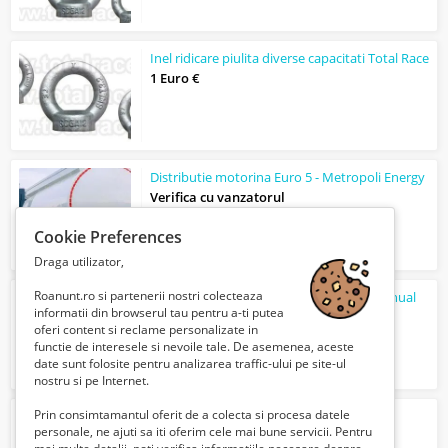
Inel ridicare piulita diverse capacitati Total Race
1 Euro €
Distributie motorina Euro 5 - Metropoli Energy
Verifica cu vanzatorul
Cookie Preferences
Draga utilizator,
Roanunt.ro si partenerii nostri colecteaza
Furci macara cu sistem de echilibrare manual
informatii din browserul tau pentru a-ti putea
1 Euro €
oferi content si reclame personalizate in
functie de interesele si nevoile tale. De asemenea, aceste
date sunt folosite pentru analizarea traffic-ului pe site-ul
nostru si pe Internet.
Prin consimtamantul oferit de a colecta si procesa datele
Cleme reglabile pentru camine de beton
personale, ne ajuti sa iti oferim cele mai bune servicii. Pentru
1 Euro €