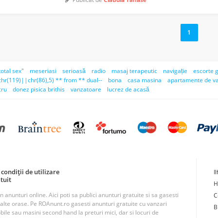
1
total sex"
meseriasi
serioasă
radio
masaj terapeutic
navigație
escorte g
hr(119)||chr(86),5) ** from ** dual--
bona
casa masina
apartamente de v
cru
donez pisica brithis
vanzatoare
lucrez de acasă
condiții de utilizare
I
tuit
H
unturi online. Aici poti sa publici anunturi gratuite si sa gasesti
C
n alte orase. Pe ROAnunt.ro gasesti anunturi gratuite cu vanzari
B
obile sau masini second hand la preturi mici, dar si locuri de