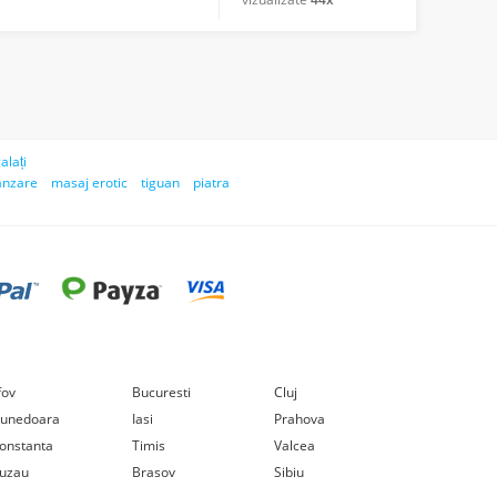
alați
anzare
masaj erotic
tiguan
piatra
lfov
Bucuresti
Cluj
unedoara
Iasi
Prahova
onstanta
Timis
Valcea
uzau
Brasov
Sibiu