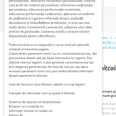
personalizate, selectarea reclamelor personalizate, crearea
unui profil de conținut personalizat, selectarea conținutului
personalizat, măsurarea performanței reclamelor,
măsurarea performanței conținutului, aplicarea cercetărilor
de piață pentru a genera informații despre audiență,
dezvoltarea și îmbunătățirea produselor, si unul sau mai
multe dintre urmatoarele caracteristi: utilizarea unor date
precise de geolocație, scanarea activă a caracteristicilor
dispozitivului pentru identificare.
Căutări recente:
cablu profesional conectori auriti 2 x f tata ---l
teno)));select ** dbms_pipe.receive_message(chr(118)||chr(99)||c
Puteti oricand sa va razganditi si sa va revizuiti optiunile
teno')));(select ** * ** from ** (select(sleep(5)))qdxs)#
caut de lu
vizitand urmatoarea pagina.
Cativa dintre partenerii nostri nu cer consimtamantul tau, dar
proceseaza datele tale pe baza interesului lor legimit. Poti
obiecta intersul legitim si poti gestiona consimtamantul tau
prin alegerea partenerului din lista de mai jos sau daca
PARTENERII NOȘTRI
accesezi partenerii nostri aici poti vedea detaliat informatii
despre partenerul selectat.
Lista de furnizori care folosesc datele cu scop legitim
Politică de confidențialitate
Politica cookie
Termeni și 
Exemple de informatii care ar putea fi folosite
Principii de publicare anunț gratuit
Cum adaug anunt gra
Sistemul de operare al dispozitivului
ROAnunt este o platforma de vanzare si cumparare din Romania prin an
Browser-ul si setarile lui
oferte foarte bune din Bucuresti, Iasi, Cluj, Craiova, Timisoara si di
Informatii stocate in cookie-uri
imobiliare, inchirieri imobiliare, vanzari case, terenuri, telefoane m
Adresa IP