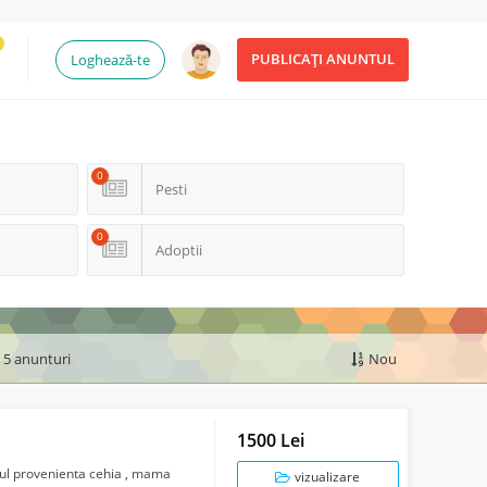
PUBLICAȚI ANUNTUL
Loghează-te
0
Pesti
0
Adoptii
e 5 anunturi
Nou
1500 Lei
ascul provenienta cehia , mama
vizualizare