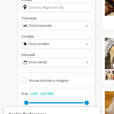
Tranzacţie
Orice tranzacție
Condiție
Orice condiție
Perioadă
Orice vârstă
Numai articole cu imagine
Lei0
-
Lei1500
Preț: