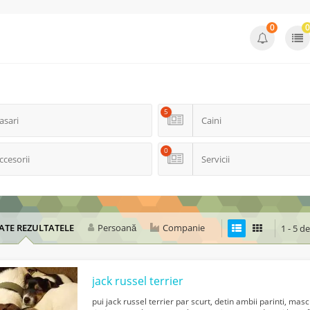
0
0
5
asari
Caini
0
ccesorii
Servicii
ATE REZULTATELE
Persoană
Companie
1 - 5 d
jack russel terrier
pui jack russel terrier par scurt, detin ambii parinti, m