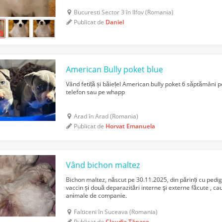
Bucuresti Sector 3 în Ilfov (Romania)
Publicat de
Daniel
American Bully poket blue
Vând fetiță și băiețel American bully poket 6 săptămâni p
telefon sau pe whapp
Arad în Arad (Romania)
Publicat de
Horvat Emanuela
Vând bichon maltez
Bichon maltez, născut pe 30.11.2025, din părinți cu pedi
vaccin și două deparazitări interne şi externe făcute , ca
animale de companie.
Falticeni în Suceava (Romania)
Publicat de
Claudia Tănase