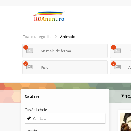
Toate categoriile
Animale
0
0
Animale de ferma
P
0
0
Pisici
A
Căutare
TO
Cuvânt cheie.
Locație