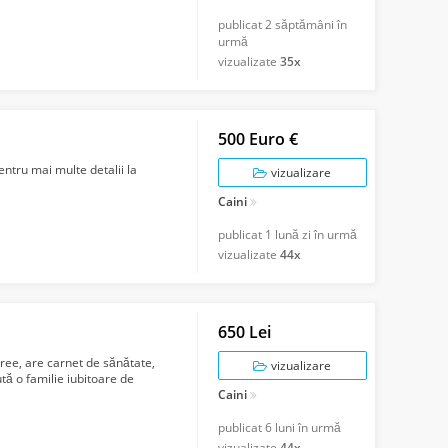
publicat
2 săptămâni în
urmă
vizualizate
35x
500 Euro €
entru mai multe detalii la
vizualizare
Caini
publicat
1 lună zi în urmă
vizualizate
44x
650 Lei
gree, are carnet de sănătate,
vizualizare
ută o familie iubitoare de
Caini
publicat
6 luni în urmă
vizualizate
44x