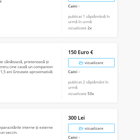
fe
Caini
publicat
1 săptămână în
urmă în urmă
vizualizate
2x
150 Euro €
ste sănătoasă, prietenoasă și
vizualizare
ă pentru cine caută un companion
: 1,5 ani Greutate aproximativă:
Caini
publicat
2 săptămâni în
urmă
vizualizate
53x
300 Lei
eparazitările interne și externe
vizualizare
 un vaccin.
Caini