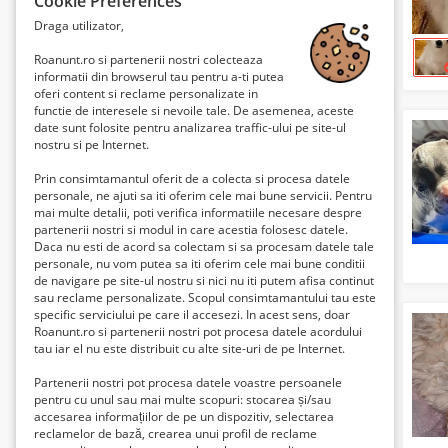
Cookie Preferences
Căutare
Draga utilizator,
Roanunt.ro si partenerii nostri colecteaza
Abonați-vă la această căutare
informatii din browserul tau pentru a-ti putea
oferi content si reclame personalizate in
Curățați câmpurile
functie de interesele si nevoile tale. De asemenea, aceste
date sunt folosite pentru analizarea traffic-ului pe site-ul
nostru si pe Internet.
Prin consimtamantul oferit de a colecta si procesa datele
personale, ne ajuti sa iti oferim cele mai bune servicii. Pentru
mai multe detalii, poti verifica informatiile necesare despre
partenerii nostri si modul in care acestia folosesc datele.
Daca nu esti de acord sa colectam si sa procesam datele tale
personale, nu vom putea sa iti oferim cele mai bune conditii
de navigare pe site-ul nostru si nici nu iti putem afisa continut
sau reclame personalizate. Scopul consimtamantului tau este
specific serviciului pe care il accesezi. In acest sens, doar
Roanunt.ro si partenerii nostri pot procesa datele acordului
tau iar el nu este distribuit cu alte site-uri de pe Internet.
Partenerii nostri pot procesa datele voastre persoanele
pentru cu unul sau mai multe scopuri: stocarea și/sau
accesarea informațiilor de pe un dispozitiv, selectarea
reclamelor de bază, crearea unui profil de reclame