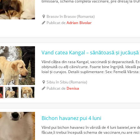
timisoara, schema completa vaccinare, pre dresaj la tru
Brasov în Brasov (Romania)
Publicat de
Adrian Bivolar
Vand catea Kangal – sănătoasă și jucăușă
Vând cățea din rasa Kangal, vaccinată și deparazitată. E
obișnuită cu alți câini/curte. Foarte bine îngrijită. Ideal
loial și curajos. Detalii suplimentare: Sex: Femelă Vârsta
85 kg Temperament: protectoare ...
Sibiu în Sibiu (Romania)
Publicat de
Denisa
Bichon havanez pui 4 luni
Vând pui bichon havanez în vârstă de 4 luni baietel,are d
făcute,îi trebui începută schema de vaccinare,nu are nici