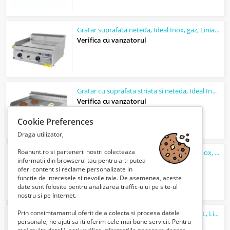
Gratar suprafata neteda, Ideal Inox, gaz, Linia 700S
Verifica cu vanzatorul
Gratar cu suprafata striata si neteda, Ideal Inox, GPL, Linia 700
Verifica cu vanzatorul
Cookie Preferences
Draga utilizator,
Roanunt.ro si partenerii nostri colecteaza
Gratar pe gaz cu suprafata striata, Ideal Inox, Linia 700
informatii din browserul tau pentru a-ti putea
Verifica cu vanzatorul
oferi content si reclame personalizate in
functie de interesele si nevoile tale. De asemenea, aceste
date sunt folosite pentru analizarea traffic-ului pe site-ul
nostru si pe Internet.
Prin consimtamantul oferit de a colecta si procesa datele
Gratar cu suprafata striata, Ideal Inox, GPL, Linia 700
personale, ne ajuti sa iti oferim cele mai bune servicii. Pentru
Verifica cu vanzatorul