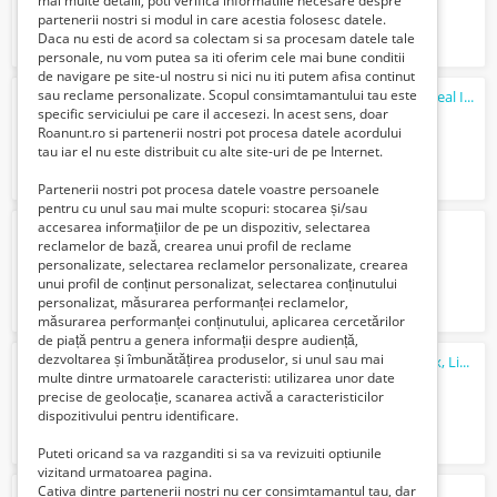
mai multe detalii, poti verifica informatiile necesare despre
partenerii nostri si modul in care acestia folosesc datele.
Daca nu esti de acord sa colectam si sa procesam datele tale
personale, nu vom putea sa iti oferim cele mai bune conditii
de navigare pe site-ul nostru si nici nu iti putem afisa continut
sau reclame personalizate. Scopul consimtamantului tau este
Gratar profesional cu suprafata striata, Ideal Inox, Linia 700 S
specific serviciului pe care il accesezi. In acest sens, doar
1 Lei
Roanunt.ro si partenerii nostri pot procesa datele acordului
tau iar el nu este distribuit cu alte site-uri de pe Internet.
Partenerii nostri pot procesa datele voastre persoanele
pentru cu unul sau mai multe scopuri: stocarea și/sau
accesarea informațiilor de pe un dispozitiv, selectarea
Unitate neutra cu dulap -seria 700s
reclamelor de bază, crearea unui profil de reclame
Verifica cu vanzatorul
personalizate, selectarea reclamelor personalizate, crearea
unui profil de conținut personalizat, selectarea conținutului
personalizat, măsurarea performanței reclamelor,
măsurarea performanței conținutului, aplicarea cercetărilor
de piață pentru a genera informații despre audiență,
dezvoltarea și îmbunătățirea produselor, si unul sau mai
Aparat mentinut cartofii la cald, Ideal Inox, Linia 700s
multe dintre urmatoarele caracteristi: utilizarea unor date
Verifica cu vanzatorul
precise de geolocație, scanarea activă a caracteristicilor
dispozitivului pentru identificare.
Puteti oricand sa va razganditi si sa va revizuiti optiunile
vizitand urmatoarea pagina.
Cativa dintre partenerii nostri nu cer consimtamantul tau, dar
Unitate neutra, Ideal Inox, Linia 700s