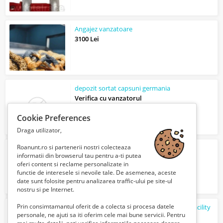
Angajez vanzatoare
3100 Lei
depozit sortat capsuni germania
Verifica cu vanzatorul
Cookie Preferences
Draga utilizator,
Roanunt.ro si partenerii nostri colecteaza
Ciocan demolator DeWALT 2100W
informatii din browserul tau pentru a-ti putea
1008 Lei
oferi content si reclame personalizate in
functie de interesele si nevoile tale. De asemenea, aceste
date sunt folosite pentru analizarea traffic-ului pe site-ul
nostru si pe Internet.
Prin consimtamantul oferit de a colecta si procesa datele
Angajare personal calificat - Tehnician / Facility
personale, ne ajuti sa iti oferim cele mai bune servicii. Pentru
6000 Lei