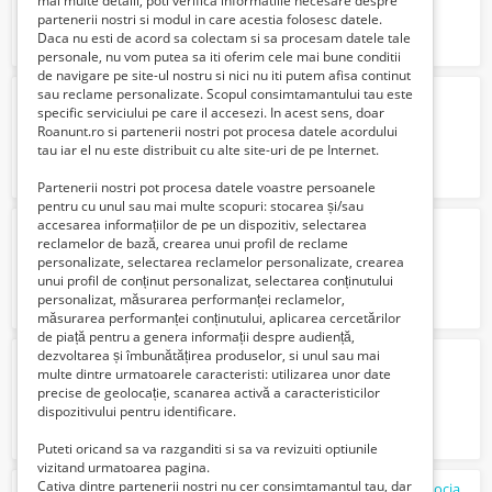
mai multe detalii, poti verifica informatiile necesare despre
partenerii nostri si modul in care acestia folosesc datele.
Daca nu esti de acord sa colectam si sa procesam datele tale
personale, nu vom putea sa iti oferim cele mai bune conditii
de navigare pe site-ul nostru si nici nu iti putem afisa continut
sau reclame personalizate. Scopul consimtamantului tau este
Lance cu aer cald HL-1
specific serviciului pe care il accesezi. In acest sens, doar
2900 Euro €
Roanunt.ro si partenerii nostri pot procesa datele acordului
tau iar el nu este distribuit cu alte site-uri de pe Internet.
Partenerii nostri pot procesa datele voastre persoanele
pentru cu unul sau mai multe scopuri: stocarea și/sau
accesarea informațiilor de pe un dispozitiv, selectarea
ajutor productie germania
reclamelor de bază, crearea unui profil de reclame
2000 Euro €
personalizate, selectarea reclamelor personalizate, crearea
unui profil de conținut personalizat, selectarea conținutului
personalizat, măsurarea performanței reclamelor,
măsurarea performanței conținutului, aplicarea cercetărilor
de piață pentru a genera informații despre audiență,
dezvoltarea și îmbunătățirea produselor, si unul sau mai
Angajam SOFER Constanta Nord
multe dintre urmatoarele caracteristi: utilizarea unor date
1265 Lei
precise de geolocație, scanarea activă a caracteristicilor
dispozitivului pentru identificare.
Puteti oricand sa va razganditi si sa va revizuiti optiunile
vizitand urmatoarea pagina.
Cativa dintre partenerii nostri nu cer consimtamantul tau, dar
Ai o afacere care necesită promovare pe social media?