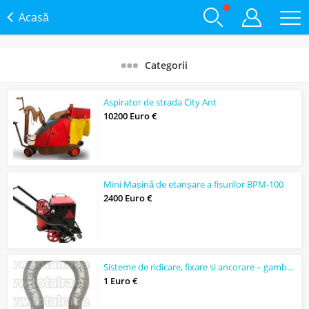
Acasă
Categorii
Aspirator de strada City Ant
10200 Euro €
Mini Mașină de etanșare a fisurilor BPM-100
2400 Euro €
Sisteme de ridicare, fixare si ancorare – gambeti G209 Crosby
1 Euro €