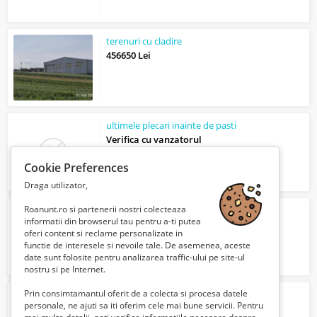
terenuri cu cladire
456650 Lei
ultimele plecari inainte de pasti
Verifica cu vanzatorul
Cookie Preferences
Draga utilizator,
Roanunt.ro si partenerii nostri colecteaza
Inchiriez utilaje constructii si macarale
informatii din browserul tau pentru a-ti putea
1 Lei
oferi content si reclame personalizate in
functie de interesele si nevoile tale. De asemenea, aceste
date sunt folosite pentru analizarea traffic-ului pe site-ul
nostru si pe Internet.
Prin consimtamantul oferit de a colecta si procesa datele
Inchiriez motostivuitoare cu
operator
personale, ne ajuti sa iti oferim cele mai bune servicii. Pentru
1 Lei