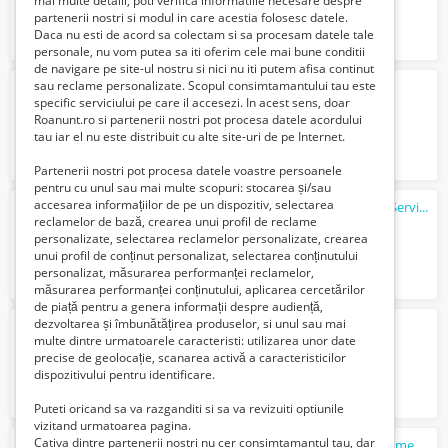
mai multe detalii, poti verifica informatiile necesare despre
partenerii nostri si modul in care acestia folosesc datele.
Daca nu esti de acord sa colectam si sa procesam datele tale
personale, nu vom putea sa iti oferim cele mai bune conditii
de navigare pe site-ul nostru si nici nu iti putem afisa continut
sau reclame personalizate. Scopul consimtamantului tau este
Daniela. 100% Reală. Galați
specific serviciului pe care il accesezi. In acest sens, doar
100 Lei
Roanunt.ro si partenerii nostri pot procesa datele acordului
tau iar el nu este distribuit cu alte site-uri de pe Internet.
Partenerii nostri pot procesa datele voastre persoanele
pentru cu unul sau mai multe scopuri: stocarea și/sau
accesarea informațiilor de pe un dispozitiv, selectarea
Reparatii laptop Bucuresti
la
domiciliu
- Service PC - Instalare Windows 11
reclamelor de bază, crearea unui profil de reclame
100 Lei
personalizate, selectarea reclamelor personalizate, crearea
unui profil de conținut personalizat, selectarea conținutului
personalizat, măsurarea performanței reclamelor,
măsurarea performanței conținutului, aplicarea cercetărilor
de piață pentru a genera informații despre audiență,
dezvoltarea și îmbunătățirea produselor, si unul sau mai
fabrica de paste fainoase Germania
multe dintre urmatoarele caracteristi: utilizarea unor date
2000 Euro €
precise de geolocație, scanarea activă a caracteristicilor
dispozitivului pentru identificare.
Puteti oricand sa va razganditi si sa va revizuiti optiunile
vizitand urmatoarea pagina.
Cativa dintre partenerii nostri nu cer consimtamantul tau, dar
Tractari camioane/autoutilitare/autoturisme NON STOP