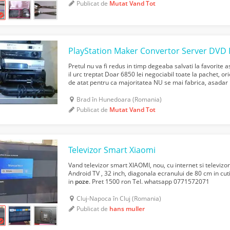
Publicat de
Mutat Vand Tot
Pretul nu va fi redus in timp degeaba salvati la favorite a
il urc treptat Doar 6850 lei negociabil toate la pachet, 
de atat pentru ca majoritatea NU se mai fabrica, asadar 
lor Nu le dau separat Nu le trimi...
Brad în Hunedoara (Romania)
Publicat de
Mutat Vand Tot
Televizor Smart Xiaomi
Vand televizor smart XIAOMI, nou, cu internet si televizo
Android TV , 32 inch, diagonala ecranului de 80 cm in cuti
in
poze
. Pret 1500 ron Tel. whatsapp 0771572071
Cluj-Napoca în Cluj (Romania)
Publicat de
hans muller