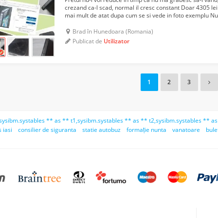
crezand ca-l scad, normal il cresc constant Doar 4305 le
mai mult de atat dupa cum se si vede in foto exemplu Nu
sa-mi vanda ori isi dau cu parerea sau compa...
Brad în Hunedoara (Romania)
Publicat de
Utilizator
1
2
3
 sysibm.systables ** as ** t1,sysibm.systables ** as ** t2,sysibm.systables ** as 
 iasi
consilier de siguranta
statie autobuz
formație nunta
vanatoare
bule