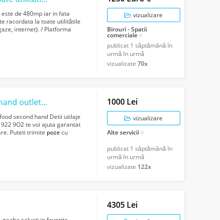
 este de 480mp iar in fata
vizualizare
 racordata la toate utilitătile
gaze, internet). / Platforma
Birouri - Spatii
comerciale
publicat
1 săptămână în
urmă în urmă
vizualizate
70x
1000 Lei
Cumparam echipamente Horeca second-hand outlet Horeca Bucuresti
ood second hand Detii utilaje
vizualizare
1 922 9O2 te voi ajuta garantat
re. Puteti trimite
poze
cu
Alte servicii
publicat
1 săptămână în
urmă în urmă
vizualizate
122x
4305 Lei
 geaba salvati in favorite