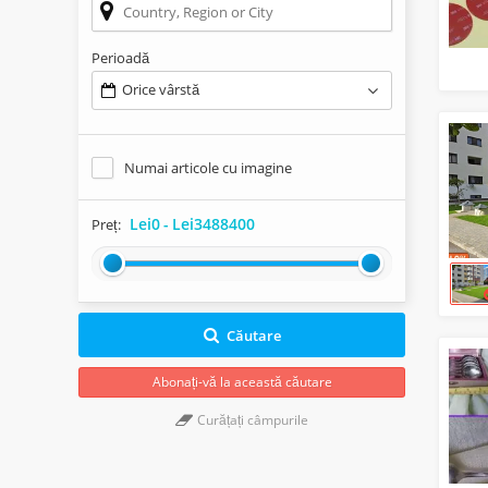
Perioadă
Orice vârstă
Numai articole cu imagine
Lei0
-
Lei3488400
Preț:
Căutare
Abonați-vă la această căutare
Curățați câmpurile