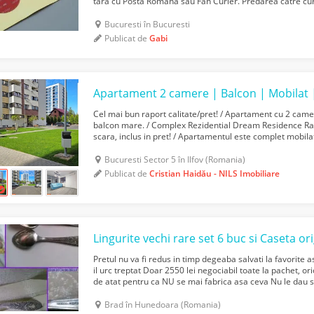
tara cu Posta Romana sau Fan Curier. Predarea catre cur
lucratoare. CUMPARATORUL PLATESTE TRANSPORTUL. N
Bucuresti în Bucuresti
Publicat de
Gabi
Cel mai bun raport calitate/pret! / Apartament cu 2 cam
balcon mare. / Complex Rezidential Dream Residence Ra
scara, inclus in pret! / Apartamentul este complet mobil
top. / Complexul rezidential este aerisit, cu ...
Bucuresti Sector 5 în Ilfov (Romania)
Publicat de
Cristian Haidău - NILS Imobiliare
Lingurite vechi rare set 6 buc si Caseta or
Pretul nu va fi redus in timp degeaba salvati la favorite a
il urc treptat Doar 2550 lei negociabil toate la pachet, 
de atat pentru ca NU se mai fabrica asa ceva Nu le dau 
Nu ma grabesc sa le vand Rog nu m...
Brad în Hunedoara (Romania)