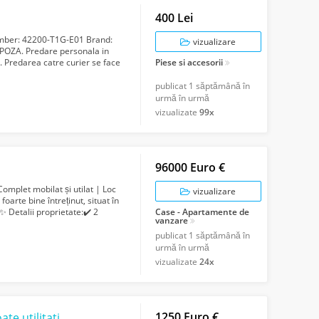
400 Lei
Number: 42200-T1G-E01 Brand:
vizualizare
POZA. Predare personala in
. Predarea catre curier se face
Piese si accesorii
..
publicat
1 săptămână în
urmă în urmă
vizualizate
99x
96000 Euro €
mplet mobilat și utilat | Loc
vizualizare
arte bine întreținut, situat în
 ✨ Detalii proprietate:✔️ 2
Case - Apartamente de
vanzare
publicat
1 săptămână în
urmă în urmă
vizualizate
24x
1250 Euro €
HALA noua | 480mp + 700mp parcare | Toate utilitatile | Giurgiu Nord