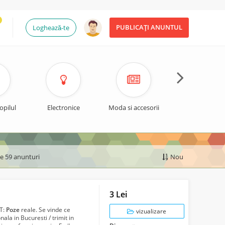
PUBLICAȚI ANUNTUL
Loghează-te
opilul
Electronice
Moda si accesorii
Timp liber si spo
de 59 anunturi
Nou
3 Lei
NT:
Poze
reale. Se vinde ce
vizualizare
a in Bucuresti / trimit in