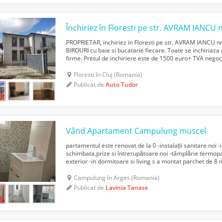
PROPRIETAR, inchiriez in Floresti pe str. AVRAM IANCU 
BIROURI cu baie si bucatarie fiecare. Toate se inchiriaz
firme. Pretul de inchiriere este de 1500 euro+ TVA negoci
200 mp. Pretabil pentru cazare angajati sau spatiu b...
Floresti în Cluj (Romania)
Publicat de
Auto Tudor
Vând Apartament Campulung muscel
partamentul este renovat de la 0 -instalații sanitare noi -i
schimbata,prize si întrerupătoare noi -tâmplărie termopan
exterior -in dormitoare si living s a montat parchet de 8
balcoane si baie sa pus gresie Centrala noua cu insta...
Campulung în Arges (Romania)
Publicat de
Lavinia Tanase