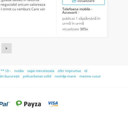
vizualizare
i negociabil oricum valoreaza
-l trimit cu ramburs Care vor
Telefoane mobile -
Accesorii
publicat
1 săptămână în
urmă în urmă
vizualizate
305x
** t3--
nvidia
sapa mecanizata
ofer imprumut
id
tin bucurești
policarbonat solid
roviniţa-mare
masina cusut