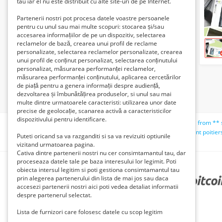
tau iar el nu este distribuit cu alte site-uri de pe Internet.
Partenerii nostri pot procesa datele voastre persoanele
pentru cu unul sau mai multe scopuri: stocarea și/sau
accesarea informațiilor de pe un dispozitiv, selectarea
reclamelor de bază, crearea unui profil de reclame
personalizate, selectarea reclamelor personalizate, crearea
unui profil de conținut personalizat, selectarea conținutului
personalizat, măsurarea performanței reclamelor,
măsurarea performanței conținutului, aplicarea cercetărilor
de piață pentru a genera informații despre audiență,
dezvoltarea și îmbunătățirea produselor, si unul sau mai
multe dintre urmatoarele caracteristi: utilizarea unor date
precise de geolocație, scanarea activă a caracteristicilor
dispozitivului pentru identificare.
Căutări recente:
poze nud
teno));select ** count(*) ** from **
inchiriez garsoniera direct proprietar
inchiriez apartament poitiers
Puteti oricand sa va razganditi si sa va revizuiti optiunile
tutun
favorit
filiasi
xbox
vizitand urmatoarea pagina.
Cativa dintre partenerii nostri nu cer consimtamantul tau, dar
proceseaza datele tale pe baza interesului lor legimit. Poti
obiecta intersul legitim si poti gestiona consimtamantul tau
prin alegerea partenerului din lista de mai jos sau daca
PARTENERII NOȘTRI
accesezi partenerii nostri aici poti vedea detaliat informatii
despre partenerul selectat.
Lista de furnizori care folosesc datele cu scop legitim