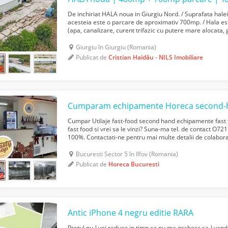
De inchiriat HALA noua in Giurgiu Nord. / Suprafata halei
acesteia este o parcare de aproximativ 700mp. / Hala este
(apa, canalizare, curent trifazic cu putere mare alocata, 
industriala este betonata, imprejmuita c...
Giurgiu în Giurgiu (Romania)
Publicat de
Cristian Haidău - NILS Imobiliare
Cumpar Utilaje fast-food second hand echipamente fast f
fast food si vrei sa le vinzi? Suna-ma tel. de contact O72
100%. Contactati-ne pentru mai multe detalii de colabora
produsele si ulterior va vom contacta pent...
Bucuresti Sector 5 în Ilfov (Romania)
Publicat de
Horeca Bucuresti
Antic iPhone 4 negru editie RARA
Pretul nu-l voi reduce in timp ca nu ma grabesc sa-l vand,