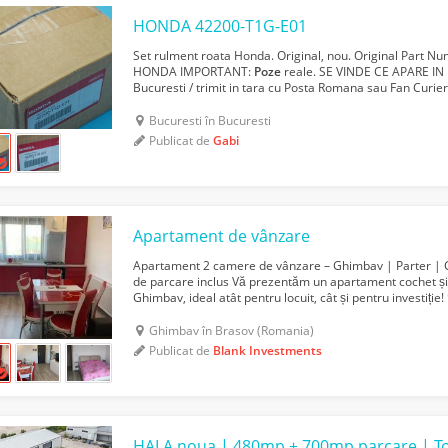
HONDA 42200-T1G-E01
Set rulment roata Honda. Original, nou. Original Part 
HONDA IMPORTANT:
Poze
reale. SE VINDE CE APARE IN 
Bucuresti / trimit in tara cu Posta Romana sau Fan Curier
in maxim 5 zile lucratoare. CUMPARATORUL PLATESTE T.
Bucuresti în Bucuresti
Publicat de
Gabi
Apartament de vânzare
Apartament 2 camere de vânzare – Ghimbav | Parter | Co
de parcare inclus Vă prezentăm un apartament cochet și fo
Ghimbav, ideal atât pentru locuit, cât și pentru investiție!
camere decomandate✔️ Suprafață utilă: 4...
Ghimbav în Brasov (Romania)
Publicat de
Blank Investments