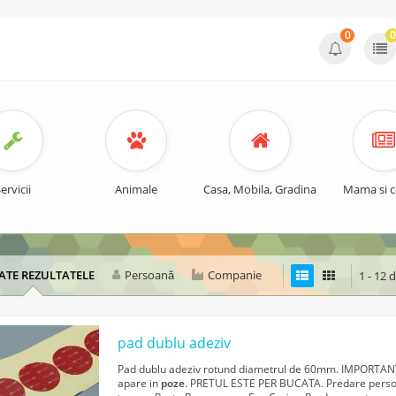
0
0
ervicii
Animale
Casa, Mobila, Gradina
Mama si c
ATE REZULTATELE
Persoană
Companie
1 - 12 
pad dublu adeziv
Pad dublu adeziv rotund diametrul de 60mm. IMPORTA
apare in
poze
. PRETUL ESTE PER BUCATA. Predare personal