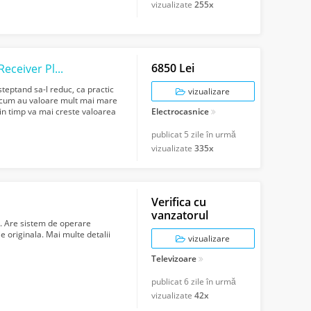
vizualizate
255x
6850 Lei
PlayStation Maker Convertor Server DVD Receiver Placa Monitor
steptand sa-l reduc, ca practic
vizualizare
oricum au valoare mult mai mare
in timp va mai creste valoarea
Electrocasnice
publicat
5 zile în urmă
vizualizate
335x
Verifica cu
vanzatorul
r. Are sistem de operare
e originala. Mai multe detalii
vizualizare
Televizoare
publicat
6 zile în urmă
vizualizate
42x