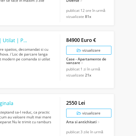
ier se face in maxim 5 zile
Diverse
U ACCEPT ...
publicat
12 ore în urmă
vizualizate
81x
84900 Euro €
Apartament 2 camere | Balcon | Mobilat | Utilat | Parcare | Rahova
ere spatios, decomandat si cu
vizualizare
hova. / Loc de parcare langa
at modern pe comanda si utilat
Case - Apartamente de
vanzare
publicat
1 zi în urmă
vizualizate
21x
2550 Lei
iginala
steptand sa-l reduc, ca practic
vizualizare
oricum au valoare mult mai mare
separat Nu le trimit cu ramburs
Arta si antichitati
publicat
3 zile în urmă