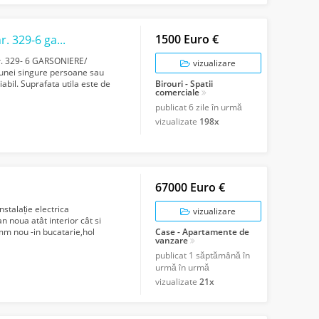
1500 Euro €
Închiriez în Floresti pe str. AVRAM IANCU nr. 329-6 garsoniere/birouri
nr. 329- 6 GARSONIERE/
vizualizare
a unei singure persoane sau
abil. Suprafata utila este de
Birouri - Spatii
comerciale
publicat
6 zile în urmă
vizualizate
198x
67000 Euro €
nstalație electrica
vizualizare
 noua atât interior cât si
 mm nou -in bucatarie,hol
Case - Apartamente de
vanzare
publicat
1 săptămână în
urmă în urmă
vizualizate
21x