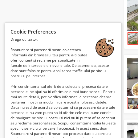
Cookie Preferences
Draga utilizator,
Roanunt.ro si partenerii nostri colecteaza
informatii din browserul tau pentru a-ti putea
oferi content si reclame personalizate in
functie de interesele si nevoile tale. De asemenea, aceste
date sunt folosite pentru analizarea traffic-ului pe site-ul
nostru si pe Internet.
Prin consimtamantul oferit de a colecta si procesa datele
personale, ne ajuti sa iti oferim cele mai bune servicii. Pentru
mai multe detalii, poti verifica informatiile necesare despre
partenerii nostri si modul in care acestia folosesc datele.
Daca nu esti de acord sa colectam si sa procesam datele tale
personale, nu vom putea sa iti oferim cele mai bune conditii
de navigare pe site-ul nostru si nici nu iti putem afisa continut
sau reclame personalizate. Scopul consimtamantului tau este
specific serviciului pe care il accesezi. In acest sens, doar
Roanunt.ro si partenerii nostri pot procesa datele acordului