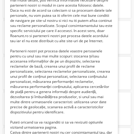
mai multe detalii, poti verifica informatiile necesare despre
partenerii nostri si modul in care acestia folosesc datele.
Daca nu esti de acord sa colectam si sa procesam datele tale
personale, nu vom putea sa iti oferim cele mai bune conditii
de navigare pe site-ul nostru si nici nu iti putem afisa continut
sau reclame personalizate. Scopul consimtamantului tau este
Teren 150 mp Fetesti
specific serviciului pe care il accesezi. In acest sens, doar
10000 Euro €
Roanunt.ro si partenerii nostri pot procesa datele acordului
tau iar el nu este distribuit cu alte site-uri de pe Internet.
Partenerii nostri pot procesa datele voastre persoanele
pentru cu unul sau mai multe scopuri: stocarea și/sau
accesarea informațiilor de pe un dispozitiv, selectarea
Barbat ajutor in casa nu am obligatii
reclamelor de bază, crearea unui profil de reclame
450 Lei
personalizate, selectarea reclamelor personalizate, crearea
unui profil de conținut personalizat, selectarea conținutului
personalizat, măsurarea performanței reclamelor,
măsurarea performanței conținutului, aplicarea cercetărilor
de piață pentru a genera informații despre audiență,
dezvoltarea și îmbunătățirea produselor, si unul sau mai
Casa batraneasca
multe dintre urmatoarele caracteristi: utilizarea unor date
25000 Euro €
precise de geolocație, scanarea activă a caracteristicilor
dispozitivului pentru identificare.
Puteti oricand sa va razganditi si sa va revizuiti optiunile
vizitand urmatoarea pagina.
Cativa dintre partenerii nostri nu cer consimtamantul tau, dar
Vand casa