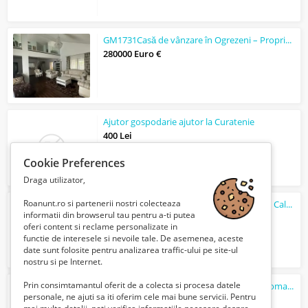
GM1731Casă de vânzare în Ogrezeni – Proprietate premium, mobilată
280000 Euro €
Ajutor gospodarie ajutor la Curatenie
400 Lei
Cookie Preferences
Draga utilizator,
Roanunt.ro si partenerii nostri colecteaza
GM1303 Inchiriere casa interbelica Uniriii_ Calarasi_stradal
informatii din browserul tau pentru a-ti putea
2750 Euro €
oferi content si reclame personalizate in
functie de interesele si nevoile tale. De asemenea, aceste
date sunt folosite pentru analizarea traffic-ului pe site-ul
nostru si pe Internet.
Prin consimtamantul oferit de a colecta si procesa datele
Fabrica de mobila executam mobilier la comanda
personale, ne ajuti sa iti oferim cele mai bune servicii. Pentru
Verifica cu vanzatorul