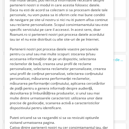
mai multe detalii, poti verifica informatiile necesare despre
partenerii nostri si modul in care acestia folosesc datele.
Daca nu esti de acord sa colectam si sa procesam datele tale
personale, nu vom putea sa iti oferim cele mai bune conditii
de navigare pe site-ul nostru si nici nu iti putem afisa continut
sau reclame personalizate. Scopul consimtamantului tau este
Inchiriere avantajoasa teren Ploiesti
specific serviciului pe care il accesezi. In acest sens, doar
200 Euro €
Roanunt.ro si partenerii nostri pot procesa datele acordului
tau iar el nu este distribuit cu alte site-uri de pe Internet.
Partenerii nostri pot procesa datele voastre persoanele
pentru cu unul sau mai multe scopuri: stocarea și/sau
accesarea informațiilor de pe un dispozitiv, selectarea
Casă 224.8 mp cu teren 3800 mp, aproape de
Ploie
reclamelor de bază, crearea unui profil de reclame
160000 Euro €
personalizate, selectarea reclamelor personalizate, crearea
unui profil de conținut personalizat, selectarea conținutului
personalizat, măsurarea performanței reclamelor,
măsurarea performanței conținutului, aplicarea cercetărilor
de piață pentru a genera informații despre audiență,
dezvoltarea și îmbunătățirea produselor, si unul sau mai
Spalator vehicule
multe dintre urmatoarele caracteristi: utilizarea unor date
4500 Lei
precise de geolocație, scanarea activă a caracteristicilor
dispozitivului pentru identificare.
Puteti oricand sa va razganditi si sa va revizuiti optiunile
vizitand urmatoarea pagina.
Cativa dintre partenerii nostri nu cer consimtamantul tau, dar
Tehnician electromecanic